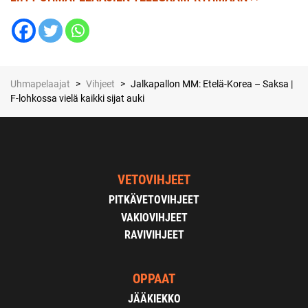
Uhmapelaajat
>
Vihjeet
>
Jalkapallon MM: Etelä-Korea – Saksa |
F-lohkossa vielä kaikki sijat auki
VETOVIHJEET
PITKÄVETOVIHJEET
VAKIOVIHJEET
RAVIVIHJEET
OPPAAT
JÄÄKIEKKO