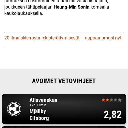
turnauksen ensimmäinen maali tuli vasta lisäajalla,
joukkueen tähtipelaajan
Heung-Min Sonin
komealla
kaukolaukauksella.
20 ilmaiskierrosta rekisteröitymisestä – nappaa omasi nyt!
AVOIMET VETOVIHJEET
Allsvenskan
17h 11min
Mjällby
2,82
Elfsborg