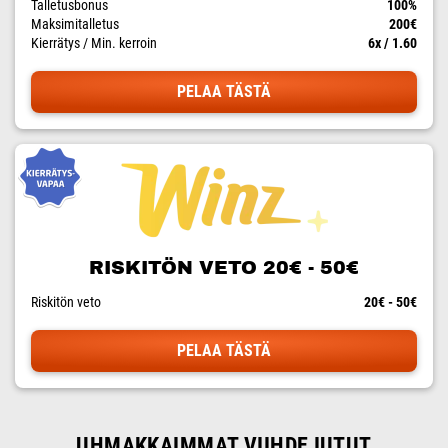
Talletusbonus
100%
Maksimitalletus
200€
Kierrätys / Min. kerroin
6x / 1.60
PELAA TÄSTÄ
RISKITÖN VETO 20€ - 50€
Riskitön veto
20€ - 50€
PELAA TÄSTÄ
UHMAKKAIMMAT VIIHDEJUTUT