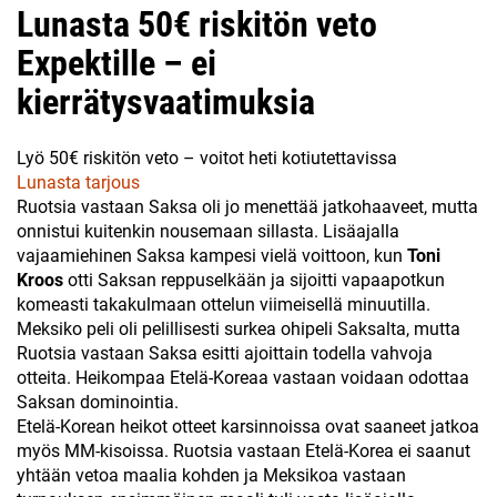
Lunasta 50€ riskitön veto
Expektille – ei
kierrätysvaatimuksia
Lyö 50€ riskitön veto – voitot heti kotiutettavissa
Lunasta tarjous
Ruotsia vastaan Saksa oli jo menettää jatkohaaveet, mutta
onnistui kuitenkin nousemaan sillasta. Lisäajalla
vajaamiehinen Saksa kampesi vielä voittoon, kun
Toni
Kroos
otti Saksan reppuselkään ja sijoitti vapaapotkun
komeasti takakulmaan ottelun viimeisellä minuutilla.
Meksiko peli oli pelillisesti surkea ohipeli Saksalta, mutta
Ruotsia vastaan Saksa esitti ajoittain todella vahvoja
otteita. Heikompaa Etelä-Koreaa vastaan voidaan odottaa
Saksan dominointia.
Etelä-Korean heikot otteet karsinnoissa ovat saaneet jatkoa
myös MM-kisoissa. Ruotsia vastaan Etelä-Korea ei saanut
yhtään vetoa maalia kohden ja Meksikoa vastaan