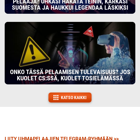
PELAAJA? UHKASI HAKATA TEININ, KARKASI
SUOMESTA JA HAUKKUI LEGENDAA LÄSKIKSI
ONKO TÄSSÄ PELAAMISEN TULEVAISUUS? JOS
KUOLET CS:SSÄ, KUOLET TOSIELÄMÄSSÄ
KATSO KAIKKI
LIITY UHMAPELAAJIEN TELEGRAM-RYHMÄÄN >>