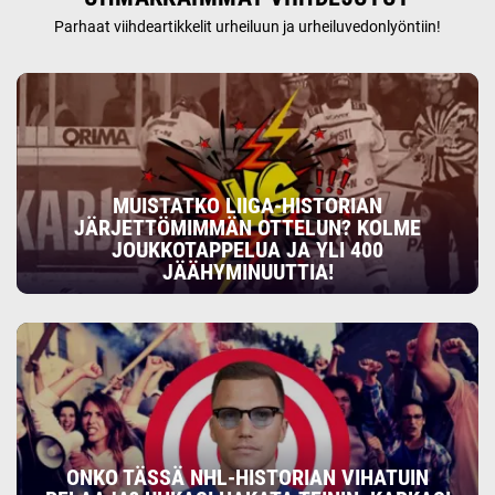
Parhaat viihdeartikkelit urheiluun ja urheiluvedonlyöntiin!
MUISTATKO LIIGA-HISTORIAN
JÄRJETTÖMIMMÄN OTTELUN? KOLME
JOUKKOTAPPELUA JA YLI 400
JÄÄHYMINUUTTIA!
ONKO TÄSSÄ NHL-HISTORIAN VIHATUIN