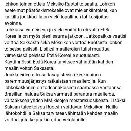
lohkon toinen ottelu Meksiko-Ruotsi toisaalla. Lohkon
asetelmat päätöskierrokselle ovat mielenkiintoiset, kun
kaikilla joukkueilla on vielä lopullinen lohkosijoitus
avoinna.
Lohkossa viimeisenä ja vielä voitoitta olevalla Etelä-
Korealla on myös pieni sauma jatkoon. Jatkopaikka vaatisi
voittoa Saksasta sekä Meksikon voittoa Ruotsista lohkon
toisessa pelissä. Lisäksi maalierojen tulisi muuttua
viimeisissä peleissä Etelä-Korealle suotuisasti.
Käytännössä Etelä-Korea tarvitsee vähintään kahden
maalin voiton Saksasta.
Joukkueiden ollessa tasapisteissä keskinäinen
paremmuusjärjestys ratkaistaan maalierolla. Kun
lohkokakkonen on todennäköisesti saamassa vastaansa
Brasilian, haluaa Saksa varmasti parantaa maalieroa,
vältääkseen yhden MM-kisojen mestarisuosikeista. Lisäksi
Saksan tulee toivoa Ruotsin voittavan Meksikon. Näillä
lähtökohdilla Saksa tarvitsee vähintään kahden maalin
voittoa, jota kelpaakin ottaa vetolapulle.