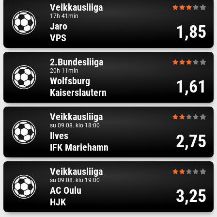
Veikkausliiga
17h 41min
Jaro
1,85
VPS
2.Bundesliiga
20h 11min
Wolfsburg
1,61
Kaiserslautern
Veikkausliiga
su 09.08. klo 18:00
Ilves
2,75
IFK Mariehamn
Veikkausliiga
su 09.08. klo 19:00
AC Oulu
3,25
HJK