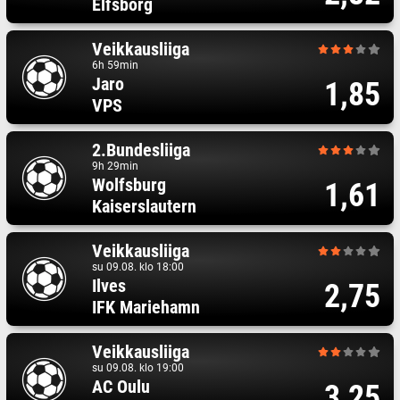
Elfsborg
Veikkausliiga
6h 59min
Jaro
1,85
VPS
2.Bundesliiga
9h 29min
Wolfsburg
1,61
Kaiserslautern
Veikkausliiga
su 09.08. klo 18:00
Ilves
2,75
IFK Mariehamn
Veikkausliiga
su 09.08. klo 19:00
AC Oulu
3,25