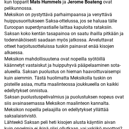
kun topparit
Mats Hummels
ja
Jerome Boateng
ovat
pelikunnossa.
Meksikon on pystyttävä parhaimpaansa ja venyttävä
huippusuoritukseen Saksa-ottelussa, jos se haluaa tälle
Euroopan superdynastialle laittaa kapuloita rataksiin.
Saksan koko kentän tasapainoa on saatu ihailla pitkään ja
todennäköisesti saadaan myös jatkossa. Arveluttavat
otteet harjoitusotteluissa tuskin painavat enää kisojen
alkaessa.
Meksikon mahdollisuutena ovat nopeilla syötöillä
käännetyt vastaiskut ja huippuhyvä pääpelaaminen sota-
alueella. Saksan puolustus on hieman haavoittuvaisempi
kuin aiemmin. Tästä huolimatta Meksikolla tuskin on
pisteille asiaa, mutta maalinteossa joukkueella on kaikki
edellytykset onnistua.
Saksan puolustuspelivalmius ja puolustuksen nopeus ovat
siis avainasemassa Meksikon maalinteon kannalta.
Meksikon nopeilla pelaajilla on edellytykset yllättää
saksalaisrivistö.
Lähteekö Saksan peli heti kisojen alusta käyntiin aivan
kuin ongelmia ei ikinä olisi ollutkaan, vai yskiikö moottori?