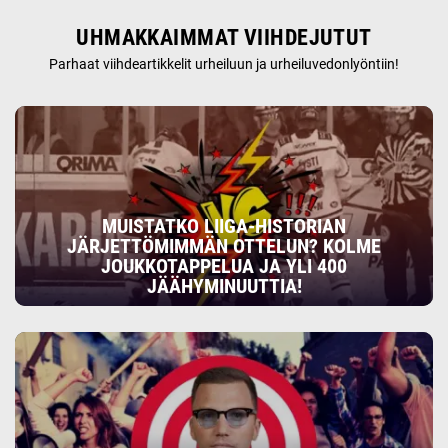
UHMAKKAIMMAT VIIHDEJUTUT
Parhaat viihdeartikkelit urheiluun ja urheiluvedonlyöntiin!
MUISTATKO LIIGA-HISTORIAN
JÄRJETTÖMIMMÄN OTTELUN? KOLME
JOUKKOTAPPELUA JA YLI 400
JÄÄHYMINUUTTIA!