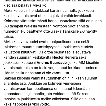
mestarisuosikeista sekä seitsemättä kertaa peräkkäin MM-
kisoissa pelaava Meksiko.
Meksiko pelasi hohdokkaat karsinnat, mutta joukkueen
kisoihin valmistavat ottelut sujuivat vaihtelevahkosti.
Kolmesta viimeisimmästä harjoitusottelusta sillä on allaan
0-0 tasapeli Walesia vastaan, voittoon Skotlannista
numeroin 1-0 päättynyt ottelu sekä Tanskalle 2-0 hävitty
taisto.
Meksikon vahvuudet ovat monipuolisuudessa sekä
taktisessa muuntautumiskyvyssä. Joukkueen eturivin
kalustoon kuuluvat FC Portoa seuratasolla edustava
kahden suunnan keskikenttä
Héctor Herrera
sekä
joukkueen kapteeni
Andrés Guardado
, jonka MM-kisoihin
valmistautumista on tosin varjostanut loukkaantuminen.
Hänen pelikunnostaan ei ole varmuutta.
Saksan kisoihin valmistautuminen on niin ikään sujunut
ailahtelevasti. Joukkue on kolmeen viimeiseen
valmistavaan kamppailuunsa onnistunut tekemään
ainoastaan neljä maalia, jota voidaan pitää Saksan
tasoiselta joukkueelta melko erikoisena. Sillä on allaan
kaksi tappiota ja yksi voitto.