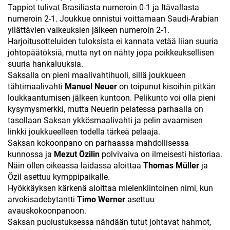
Tappiot tulivat Brasiliasta numeroin 0-1 ja Itävallasta
numeroin 2-1. Joukkue onnistui voittamaan Saudi-Arabian
yllättävien vaikeuksien jälkeen numeroin 2-1.
Harjoitusotteluiden tuloksista ei kannata vetää liian suuria
johtopäätöksiä, mutta nyt on nähty jopa poikkeuksellisen
suuria hankaluuksia.
Saksalla on pieni maalivahtihuoli, sillä joukkueen
tähtimaalivahti
Manuel Neuer
on toipunut kisoihin pitkän
loukkaantumisen jälkeen kuntoon. Pelikunto voi olla pieni
kysymysmerkki, mutta Neuerin pelatessa parhaalla on
tasollaan Saksan ykkösmaalivahti ja pelin avaamisen
linkki joukkueelleen todella tärkeä pelaaja.
Saksan kokoonpano on parhaassa mahdollisessa
kunnossa ja
Mezut Özilin
polvivaiva on ilmeisesti historiaa.
Näin ollen oikeassa laidassa aloittaa
Thomas Müller
ja
Özil asettuu kymppipaikalle.
Hyökkäyksen kärkenä aloittaa mielenkiintoinen nimi, kun
arvokisadebytantti
Timo Werner
asettuu
avauskokoonpanoon.
Saksan puolustuksessa nähdään tutut johtavat hahmot,