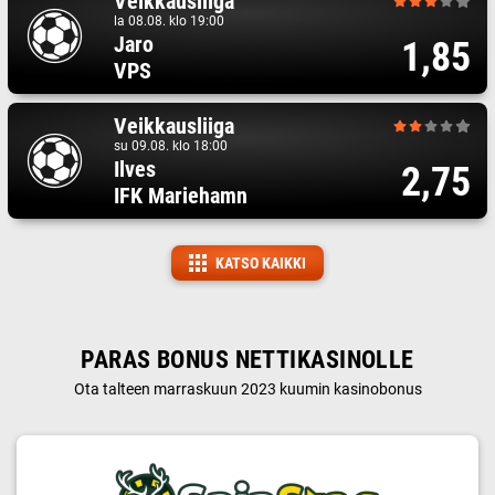
Veikkausliiga
la 08.08. klo 19:00
Jaro
1,85
VPS
Veikkausliiga
su 09.08. klo 18:00
Ilves
2,75
IFK Mariehamn
KATSO KAIKKI
PARAS BONUS NETTIKASINOLLE
Ota talteen marraskuun 2023 kuumin kasinobonus