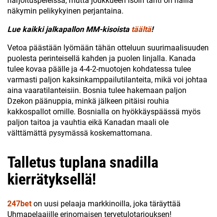
harjoituspeleissä, mutta joukkueen isoin tähti on näillä
näkymin pelikykyinen perjantaina.
Lue kaikki jalkapallon MM-kisoista
täältä
!
Vetoa päästään lyömään tähän otteluun suurimaalisuuden
puolesta perinteisellä kahden ja puolen linjalla. Kanada
tulee kovaa päälle ja 4-4-2-muotojen kohdatessa tulee
varmasti paljon kaksinkamppailutilanteita, mikä voi johtaa
aina vaaratilanteisiin. Bosnia tulee hakemaan paljon
Dzekon päänuppia, minkä jälkeen pitäisi rouhia
kakkospallot omille. Bosnialla on hyökkäyspäässä myös
paljon taitoa ja vauhtia eikä Kanadan maali ole
välttämättä pysymässä koskemattomana.
Talletus tuplana snadilla
kierrätyksellä!
247bet
on uusi pelaaja markkinoilla, joka täräyttää
Uhmapelaajille erinomaisen tervetulotarjouksen!