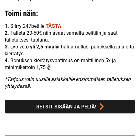
Toimi näin:
1.
Siirry 247betille
TÄSTÄ
.
2.
Talleta 20-50€ niin avaat samalla pelitilin ja saat
talletuksesi tuplana.
3.
Lyö veto
yli 2,5 maalia
haluamallasi panoksella ja aloita
kierrätys.
4.
Bonuksen kierrätysvaatimus on maltillinen 5x ja
minimikerroin 1,75 ✌
*Tarjous vain uusille asiakkaille ensimmäisen talletuksen
yhteydessä.
BETSIT SISÄÄN JA PELIÄ!