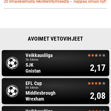
20 ilmaiskierrosta rekisteröitymisestä – nappaa omasi nyt!
AVOIMET VETOVIHJEET
Veikkausliiga
5h 54min
SJK
2,17
Gnistan
EFL Cup
8h 54min
Middlesbrough
2,08
Wrexham