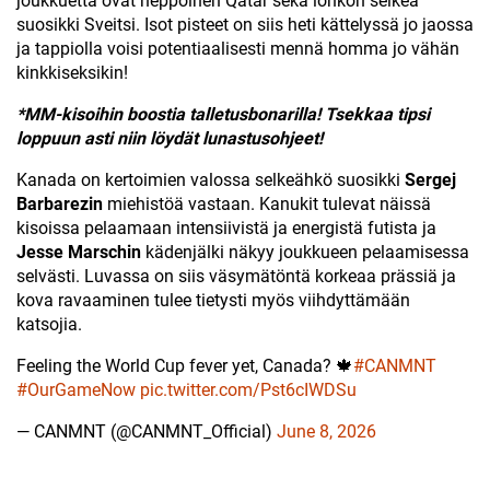
joukkuetta ovat heppoinen Qatar sekä lohkon selkeä
suosikki Sveitsi. Isot pisteet on siis heti kättelyssä jo jaossa
ja tappiolla voisi potentiaalisesti mennä homma jo vähän
kinkkiseksikin!
*MM-kisoihin boostia talletusbonarilla! Tsekkaa tipsi
loppuun asti niin löydät lunastusohjeet!
Kanada on kertoimien valossa selkeähkö suosikki
Sergej
Barbarezin
miehistöä vastaan. Kanukit tulevat näissä
kisoissa pelaamaan intensiivistä ja energistä futista ja
Jesse Marschin
kädenjälki näkyy joukkueen pelaamisessa
selvästi. Luvassa on siis väsymätöntä korkeaa prässiä ja
kova ravaaminen tulee tietysti myös viihdyttämään
katsojia.
Feeling the World Cup fever yet, Canada? 🍁
#CANMNT
#OurGameNow
pic.twitter.com/Pst6cIWDSu
— CANMNT (@CANMNT_Official)
June 8, 2026