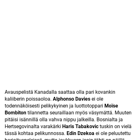
Avauspelistä Kanadalla saattaa olla pari kovankin
kaliiberin poissaoloa.
Alphonso Davies
ei ole
todennäköisesti pelikykyinen ja luottotoppari
Moïse
Bombiton
tilannetta seuraillaan myös väsymättä. Muuten
pitäisi isännillä olla vahva nippu jalkeilla. Bosnialta ja
Hertsegovinalta varakärki
Haris Tabakovic
tuskin on vielä
tässä kohtaa pelikunnossa.
Edin Dzekoa
ei ole peluutettu