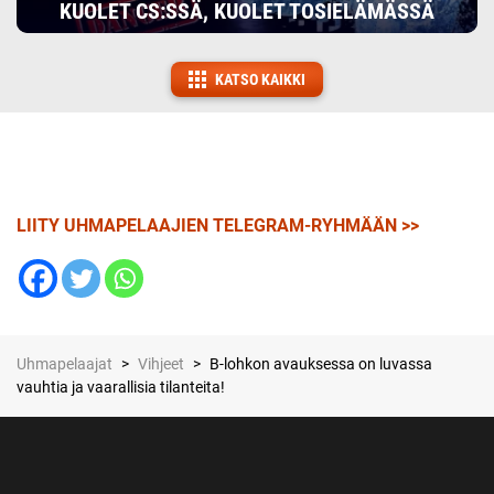
KUOLET CS:SSÄ, KUOLET TOSIELÄMÄSSÄ
KATSO KAIKKI
LIITY UHMAPELAAJIEN TELEGRAM-RYHMÄÄN >>
Uhmapelaajat
>
Vihjeet
>
B-lohkon avauksessa on luvassa
vauhtia ja vaarallisia tilanteita!