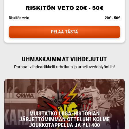
RISKITÖN VETO 20€ - 50€
Riskitön veto
20€ - 50€
PELAA TÄSTÄ
UHMAKKAIMMAT VIIHDEJUTUT
Parhaat viihdeartikkelit urheiluun ja urheiluvedonlyöntiin!
MUISTATKO LIIGA-HISTORIAN
JÄRJETTÖMIMMÄN OTTELUN? KOLME
JOUKKOTAPPELUA JA YLI 400