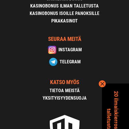
KASINOBONUS ILMAN TALLETUSTA
KASINOBONUS ISOILLE PANOKSILLE
PIKAKASINOT
SEURAA MEITÄ
INSTAGRAM
TELEGRAM
KATSO MYÖS
TIETOA MEISTÄ
2
0
i
l
m
a
s
k
i
e
r
r
o
s
t
a
i
l
m
a
n
a
l
l
e
t
u
s
t
a
YKSITYISYYDENSUOJA
i
t