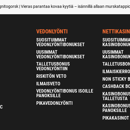
itogorsk | Vieras parantaa kovaa kyytiä – isännillä allaan murskatappi
VEDONLYÖNTI
NETTIKASI
SUOSITUIMMAT
SUOSITUIMM
VEDONLYÖNTIBONUKSET
KASINOBONU
UUSIMMAT
UUSIMMAT
VEDONLYÖNTIBONUKSET
KASINOBONU
TALLETUSBONUS
TALLETUSBON
VEDONLYÖNTIIN
ILMAISKIERR
RISKITÖN VETO
NON STICKY 
ILMAISVETO
CASHBACK B
VEDONLYÖNTIBONUS ISOILLE
KASINOBONU
PANOKSILLE
TALLETUSTA
PIKAVEDONLYÖNTI
KASINOBONUS
FC
PANOKSILLE
PIKAKASINOT