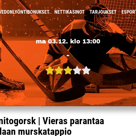
VEDONLYÖNTIBONUKSET
NETTIKASINOT
TARJOUKSET
ESPOR
ma 03.12. klo 13:00
-
itogorsk | Vieras parantaa
allaan murskatappio