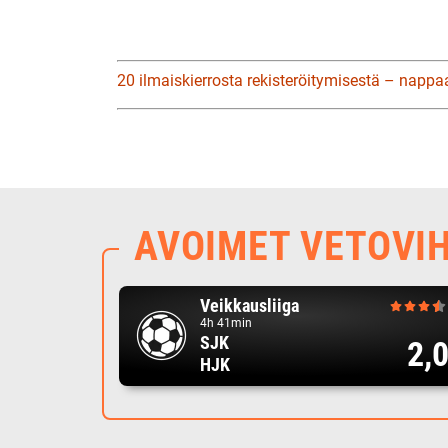
20 ilmaiskierrosta rekisteröitymisestä – nappa
AVOIMET VETOVI
Veikkausliiga
4h 41min
SJK
2,
HJK