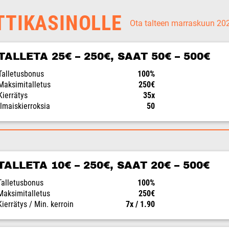
TTIKASINOLLE
Ota talteen marraskuun 2
TALLETA 25€ – 250€, SAAT 50€ – 500€
Talletusbonus
100%
Maksimitalletus
250€
Kierrätys
35x
Ilmaiskierroksia
50
TALLETA 10€ – 250€, SAAT 20€ – 500€
Talletusbonus
100%
Maksimitalletus
250€
Kierrätys / Min. kerroin
7x / 1.90