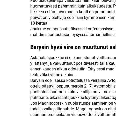
Puolustuspelitapa vaikuttaa niin ikään olevan 
huomattavasti paremmin kuin alkukaudesta. Puol
liikkeen estäminen maalia kohti on parantunut
päivät on vietetty ja edellisiin kymmeneen ka
18 kertaa.
Joukkue on noussut itäisessä konferenssissa jo
mahdin suoritustason pysyessä tämänhetkisenä
Barysin hyvä vire on muuttunut aa
Astanalaisjoukkue ei ole onnistunut voittamaan
yllättänyt ja vakuuttanut positiivisesti tällä k
ennen kauden alkua odotettiin. Erityisesti m
tehtäväksi viime aikoina.
Barysin edellisessä kotiottelussa vierailija A
ottelu päättyi loppunumeroin 2–7. Avtomobilist
puolustussuuntaan, kuin vierailija on viime aik
puhtaana, eikä isäntäjoukkue löytänyt liikeratoj
Jos Magnitogorskin puolustuspelaaminen on viim
todella vaikea iltapuhde. Magnitogorsk on oll
suurinumeroinenkaan vierasvoitto ei välttämät