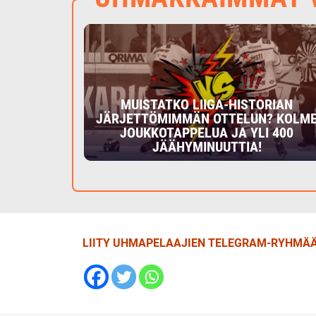
MUISTATKO LIIGA-HISTORIAN
JÄRJETTÖMIMMÄN OTTELUN? KOLM
JOUKKOTAPPELUA JA YLI 400
JÄÄHYMINUUTTIA!
LIITY UHMAPELAAJIEN TELEGRAM-RYHMÄÄ