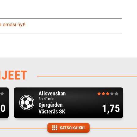
a omasi nyt!
HJEET
Allsvenskan
5h 41min
Djurgården
00
1,75
Västerås SK
KATSO KAIKKI