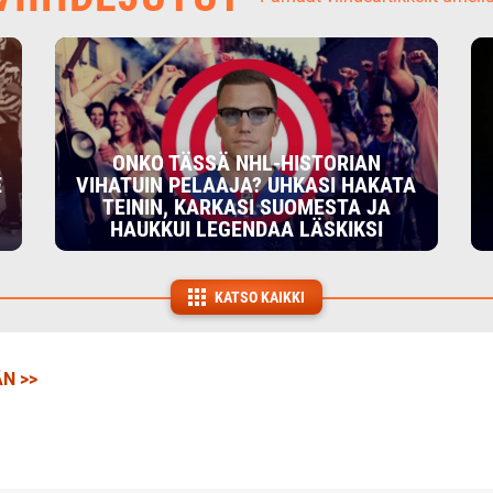
ONKO TÄSSÄ NHL-HISTORIAN
E
VIHATUIN PELAAJA? UHKASI HAKATA
TEININ, KARKASI SUOMESTA JA
HAUKKUI LEGENDAA LÄSKIKSI
KATSO KAIKKI
N >>