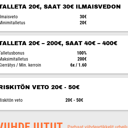
TALLETA 20€, SAAT 30€ ILMAISVEDON
Ilmaisveto
30€
Minimitalletus
20€
TALLETA 20€ – 200€, SAAT 40€ – 400€
Talletusbonus
100%
Maksimitalletus
200€
Kierrätys / Min. kerroin
6x / 1.60
RISKITÖN VETO 20€ - 50€
Riskitön veto
20€ - 50€
IIHDEJUTUT
Parhaat viihdeartikkelit urheil