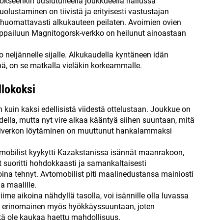
jokseenkin uusiutuneella joukkueella hallussa
ustaminen on tiivistä ja erityisesti vastustajan
 huomattavasti alkukauteen peilaten. Avoimien ovien
mppailuun Magnitogorsk-verkko on heilunut ainoastaan
 neljännelle sijalle. Alkukaudella kyntäneen idän
, on se matkalla vieläkin korkeammalle.
llokoksi
 kuin kaksi edellisistä viidestä ottelustaan. Joukkue on
audella, mutta nyt vire alkaa kääntyä siihen suuntaan, mitä
aaliverkon löytäminen on muuttunut hankalammaksi
vtomobilist kyykytti Kazakstanissa isännät maanrakoon,
 suoritti hohdokkaasti ja samankaltaisesti
oina tehnyt. Avtomobilist piti maalinedustansa mainiosti
a maalille.
e aikoina nähdyllä tasolla, voi isännille olla luvassa
ut erinomainen myös hyökkäyssuuntaan, joten
tä ole kaukaa haettu mahdollisuus.