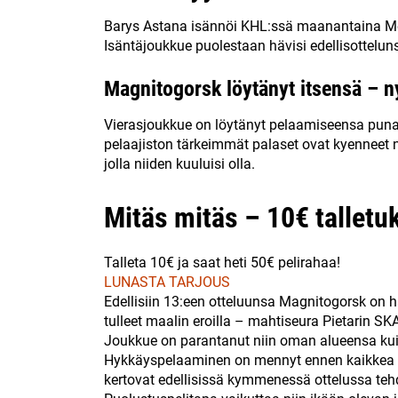
Barys Astana isännöi KHL:ssä maanantaina Met
Isäntäjoukkue puolestaan hävisi edellisottelun
Magnitogorsk löytänyt itsensä – ny
Vierasjoukkue on löytänyt pelaamiseensa punai
pelaajiston tärkeimmät palaset ovat kyennee
jolla niiden kuuluisi olla.
Mitäs mitäs – 10€ talletuk
Talleta 10€ ja saat heti 50€ pelirahaa!
LUNASTA TARJOUS
Edellisiin 13:een otteluunsa Magnitogorsk on 
tulleet maalin eroilla – mahtiseura Pietarin SKA:
Joukkue on parantanut niin oman alueensa ku
Hykkäyspelaaminen on mennyt ennen kaikkea 
kertovat edellisissä kymmenessä ottelussa teh