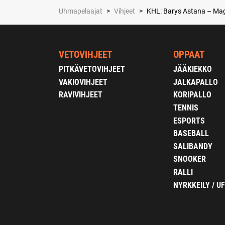
Uhmapelaajat
>
Vihjeet
>
KHL: Barys Astana – Magn
VETOVIHJEET
OPPAAT
PITKÄVETOVIHJEET
JÄÄKIEKKO
VAKIOVIHJEET
JALKAPALLO
RAVIVIHJEET
KORIPALLO
TENNIS
ESPORTS
BASEBALL
SALIBANDY
SNOOKER
RALLI
NYRKKEILY / U