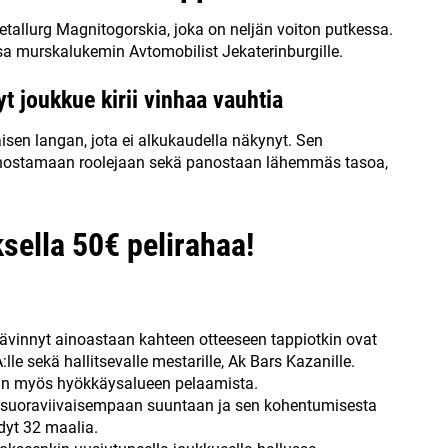
allurg Magnitogorskia, joka on neljän voiton putkessa.
sa murskalukemin Avtomobilist Jekaterinburgille.
t joukkue kirii vinhaa vauhtia
sen langan, jota ei alkukaudella näkynyt. Sen
t nostamaan roolejaan sekä panostaan lähemmäs tasoa,
sella 50€ pelirahaa!
hävinnyt ainoastaan kahteen otteeseen tappiotkin ovat
lle sekä hallitsevalle mestarille, Ak Bars Kazanille.
in myös hyökkäysalueen pelaamista.
suoraviivaisempaan suuntaan ja sen kohentumisesta
dyt 32 maalia.