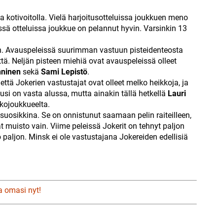
la kotivoitolla. Vielä harjoitusotteluissa joukkuen meno
sä otteluissa joukkue on pelannut hyvin. Varsinkin 13
n. Avauspeleissä suurimman vastuun pisteidenteosta
ä. Neljän pisteen miehiä ovat avauspeleissä olleet
nninen
sekä
Sami Lepistö
.
tä Jokerien vastustajat ovat olleet melko heikkoja, ja
si on vasta alussa, mutta ainakin tällä hetkellä
Lauri
kkojoukkueelta.
 suosikkina. Se on onnistunut saamaan pelin raiteilleen,
at muisto vain. Viime peleissä Jokerit on tehnyt paljon
paljon. Minsk ei ole vastustajana Jokereiden edellisiä
a omasi nyt!