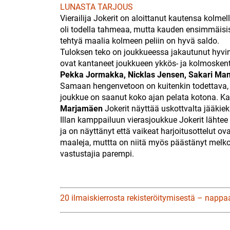
LUNASTA TARJOUS
Vierailija Jokerit on aloittanut kautensa kolmel
oli todella tahmeaa, mutta kauden ensimmäisis
tehtyä maalia kolmeen peliin on hyvä saldo.
Tuloksen teko on joukkueessa jakautunut hyvi
ovat kantaneet joukkueen ykkös- ja kolmoskentt
Pekka Jormakka, Nicklas Jensen, Sakari Ma
Samaan hengenvetoon on kuitenkin todettava, et
joukkue on saanut koko ajan pelata kotona. Kau
Marjamäen
Jokerit näyttää uskottvalta jääkie
Illan kamppailuun vierasjoukkue Jokerit lähtee
ja on näyttänyt että vaikeat harjoitusottelut ov
maaleja, muttta on niitä myös päästänyt melko 
vastustajia parempi.
20 ilmaiskierrosta rekisteröitymisestä – nappa