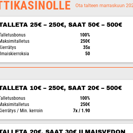
TTIKASINOLLE
Ota talteen marraskuun 2
TALLETA 25€ – 250€, SAAT 50€ – 500€
Talletusbonus
100%
Maksimitalletus
250€
Kierrätys
35x
Ilmaiskierroksia
50
TALLETA 10€ – 250€, SAAT 20€ – 500€
Talletusbonus
100%
Maksimitalletus
250€
Kierrätys / Min. kerroin
7x / 1.90
TALLETA 20€, SAAT 30€ ILMAISVEDON