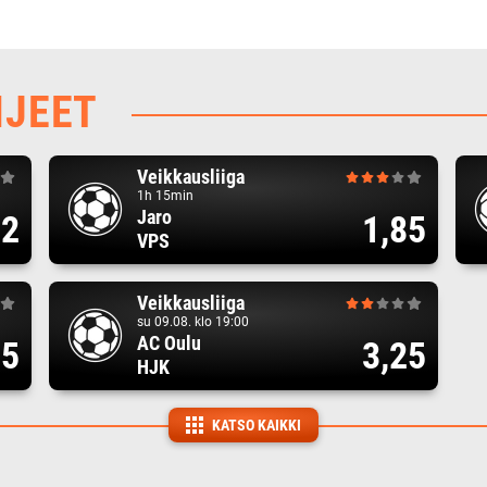
HJEET
Veikkausliiga
1h 15min
Jaro
82
1,85
VPS
Veikkausliiga
su 09.08. klo 19:00
AC Oulu
75
3,25
HJK
KATSO KAIKKI