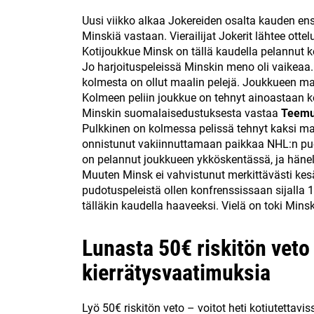
Uusi viikko alkaa Jokereiden osalta kauden ens
Minskiä vastaan. Vierailijat Jokerit lähtee otte
Kotijoukkue Minsk on tällä kaudella pelannut ko
Jo harjoituspeleissä Minskin meno oli vaikeaa. 
kolmesta on ollut maalin pelejä. Joukkueen maa
Kolmeen peliin joukkue on tehnyt ainoastaan 
Minskin suomalaisedustuksesta vastaa
Teemu
Pulkkinen on kolmessa pelissä tehnyt kaksi ma
onnistunut vakiinnuttamaan paikkaa NHL:n puo
on pelannut joukkueen ykköskentässä, ja hänel
Muuten Minsk ei vahvistunut merkittävästi kesä
pudotuspeleistä ollen konfrenssissaan sijalla 
tälläkin kaudella haaveeksi. Vielä on toki Mins
Lunasta 50€ riskitön veto 
kierrätysvaatimuksia
Lyö 50€ riskitön veto – voitot heti kotiutettavis