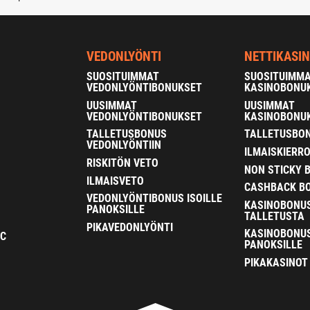
VEDONLYÖNTI
NETTIKASI
SUOSITUIMMAT
SUOSITUIMM
VEDONLYÖNTIBONUKSET
KASINOBONU
UUSIMMAT
UUSIMMAT
VEDONLYÖNTIBONUKSET
KASINOBONU
TALLETUSBONUS
TALLETUSBON
VEDONLYÖNTIIN
ILMAISKIERR
RISKITÖN VETO
NON STICKY 
ILMAISVETO
CASHBACK B
VEDONLYÖNTIBONUS ISOILLE
KASINOBONU
PANOKSILLE
TALLETUSTA
PIKAVEDONLYÖNTI
KASINOBONUS
FC
PANOKSILLE
PIKAKASINOT