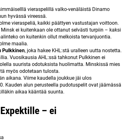
immäiselllä vieraspelillä valko-venäläistä Dinamo
luun hyvässä vireessä.
lme vieraspeliä, kaikki päättyen vastustajan voittoon.
Minsk ei kuitenkaan ole ottanut selvästi turpiin – kaksi
linteko on kuitenkin ollut melkoista tervanjuontia.
kolme maalia.
 Pulkkinen
, joka hakee KHL:stä uralleen uutta nostetta.
llia. Vuosikausia AHL:ssä tahkonut Pulkkinen ei
lella suurista odotuksista huolimatta. Minskissä mies
tä myös odotetaan tulosta.
n aikana. Viime kaudella joukkue jäi ulos
10. Kauden alun perusteella pudotuspelit ovat jäämässä
killäkin aikaa kääntää suunta.
Expektille – ei
sa