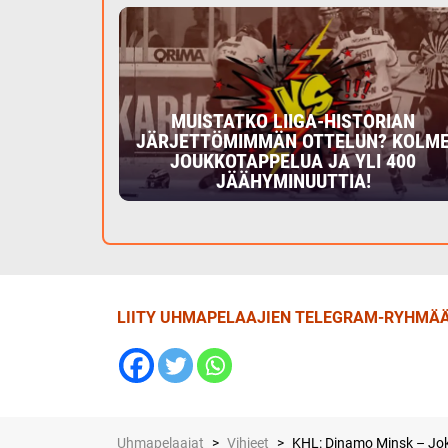
MUISTATKO LIIGA-HISTORIAN
JÄRJETTÖMIMMÄN OTTELUN? KOLM
JOUKKOTAPPELUA JA YLI 400
JÄÄHYMINUUTTIA!
LIITY UHMAPELAAJIEN TELEGRAM-RYHMÄÄ
Uhmapelaajat
>
Vihjeet
>
KHL: Dinamo Minsk – Joke