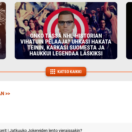
ONKO TÄSSÄ NHL-HISTORIAN
E
VIHATUIN PELAAJA? UHKASI HAKATA
TEININ, KARKASI SUOMESTA JA
HAUKKUI LEGENDAA LÄSKIKSI
KATSO KAIKKI
N >>
rit | Jatkuuko Jokereiden lento vieraissakin?