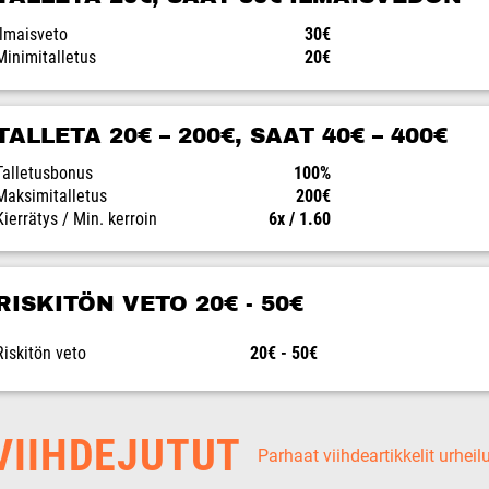
Ilmaisveto
30€
Minimitalletus
20€
TALLETA 20€ – 200€, SAAT 40€ – 400€
Talletusbonus
100%
Maksimitalletus
200€
Kierrätys / Min. kerroin
6x / 1.60
RISKITÖN VETO 20€ - 50€
Riskitön veto
20€ - 50€
IIHDEJUTUT
Parhaat viihdeartikkelit urheil