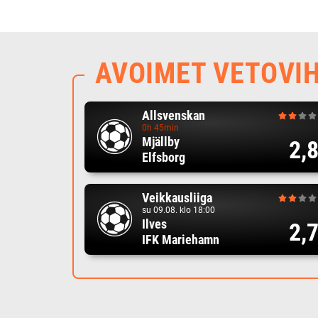
AVOIMET VETOVI
Allsvenskan
0h 45min
Mjällby
2,
Elfsborg
Veikkausliiga
su 09.08. klo 18:00
Ilves
2,
IFK Mariehamn