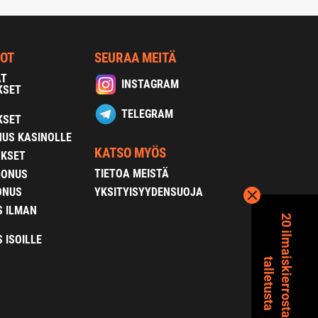
NOT
SEURAA MEITÄ
AT
INSTAGRAM
KSET
TELEGRAM
KSET
US KASINOLLE
KATSO MYÖS
OKSET
TIETOA MEISTÄ
BONUS
YKSITYISYYDENSUOJA
ONUS
S ILMAN
2
0
i
l
m
a
s
k
i
e
r
r
o
s
t
a
i
l
m
a
n
a
l
l
e
t
u
s
t
a
 ISOILLE
i
t