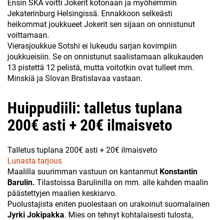
Ensin SKA voitti Jokerit kotonaan ja myöhemmin
Jekaterinburg Helsingissä. Ennakkoon selkeästi
heikommat joukkueet Jokerit sen sijaan on onnistunut
voittamaan.
Vierasjoukkue Sotshi ei lukeudu sarjan kovimpiin
joukkueisiin. Se on onnistunut saalistamaan alkukauden
13 pistettä 12 pelistä, mutta voitotkin ovat tulleet mm.
Minskiä ja Slovan Bratislavaa vastaan.
Huippudiili: talletus tuplana
200€ asti + 20€ ilmaisveto
Talletus tuplana 200€ asti + 20€ ilmaisveto
Lunasta tarjous
Maalilla suurimman vastuun on kantanmut
Konstantin
Barulin.
Tilastoissa Barulinilla on mm. alle kahden maalin
päästettyjen maalien keskiarvo.
Puolustajista eniten puolestaan on urakoinut suomalainen
Jyrki Jokipakka
. Mies on tehnyt kohtalaisesti tulosta,