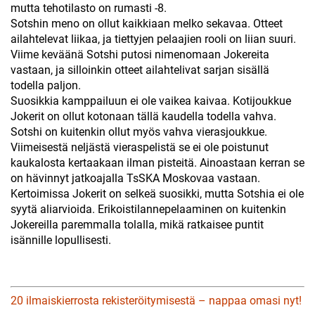
mutta tehotilasto on rumasti -8.
Sotshin meno on ollut kaikkiaan melko sekavaa. Otteet
ailahtelevat liikaa, ja tiettyjen pelaajien rooli on liian suuri.
Viime keväänä Sotshi putosi nimenomaan Jokereita
vastaan, ja silloinkin otteet ailahtelivat sarjan sisällä
todella paljon.
Suosikkia kamppailuun ei ole vaikea kaivaa. Kotijoukkue
Jokerit on ollut kotonaan tällä kaudella todella vahva.
Sotshi on kuitenkin ollut myös vahva vierasjoukkue.
Viimeisestä neljästä vieraspelistä se ei ole poistunut
kaukalosta kertaakaan ilman pisteitä. Ainoastaan kerran se
on hävinnyt jatkoajalla TsSKA Moskovaa vastaan.
Kertoimissa Jokerit on selkeä suosikki, mutta Sotshia ei ole
syytä aliarvioida. Erikoistilannepelaaminen on kuitenkin
Jokereilla paremmalla tolalla, mikä ratkaisee puntit
isännille lopullisesti.
20 ilmaiskierrosta rekisteröitymisestä – nappaa omasi nyt!