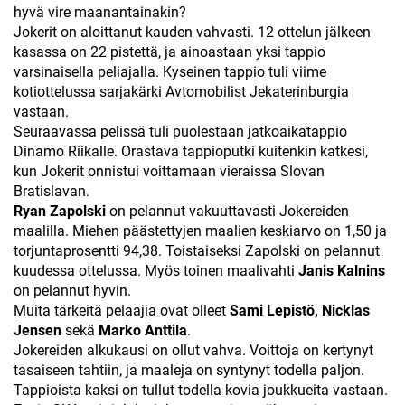
hyvä vire maanantainakin?
Jokerit on aloittanut kauden vahvasti. 12 ottelun jälkeen
kasassa on 22 pistettä, ja ainoastaan yksi tappio
varsinaisella peliajalla. Kyseinen tappio tuli viime
kotiottelussa sarjakärki Avtomobilist Jekaterinburgia
vastaan.
Seuraavassa pelissä tuli puolestaan jatkoaikatappio
Dinamo Riikalle. Orastava tappioputki kuitenkin katkesi,
kun Jokerit onnistui voittamaan vieraissa Slovan
Bratislavan.
Ryan Zapolski
on pelannut vakuuttavasti Jokereiden
maalilla. Miehen päästettyjen maalien keskiarvo on 1,50 ja
torjuntaprosentti 94,38. Toistaiseksi Zapolski on pelannut
kuudessa ottelussa. Myös toinen maalivahti
Janis Kalnins
on pelannut hyvin.
Muita tärkeitä pelaajia ovat olleet
Sami Lepistö, Nicklas
Jensen
sekä
Marko Anttila
.
Jokereiden alkukausi on ollut vahva. Voittoja on kertynyt
tasaiseen tahtiin, ja maaleja on syntynyt todella paljon.
Tappioista kaksi on tullut todella kovia joukkueita vastaan.