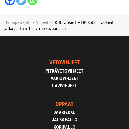
Uhmapelaajat
>
Vihjeet
>
KHL: Jokerit – HK Sotshi | Jokerit
jatkaa siitä mihin viime keväänä jäi
VETOVIHJEET
PITKÄVETOVIHJEET
VAKIOVIHJEET
RAVIVIHJEET
OPPAAT
JÄÄKIEKKO
JALKAPALLO
KORIPALLO