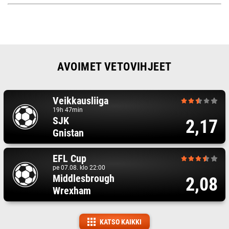
AVOIMET VETOVIHJEET
Veikkausliiga
19h 47min
SJK
2,17
Gnistan
EFL Cup
pe 07.08. klo 22:00
Middlesbrough
2,08
Wrexham
KATSO KAIKKI