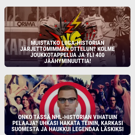
MUISTATKO LIIGA-HISTORIAN
JÄRJETTÖMIMMÄN OTTELUN? KOLME
JOUKKOTAPPELUA JA YLI 400
JÄÄHYMINUUTTIA!
ONKO TÄSSÄ NHL-HISTORIAN VIHATUIN
PELAAJA? UHKASI HAKATA TEININ, KARKASI
SUOMESTA JA HAUKKUI LEGENDAA LÄSKIKSI