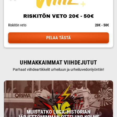
RISKITÖN VETO 20€ - 50€
Riskitön veto
20€ - 50€
PELAA TÄSTÄ
UHMAKKAIMMAT VIIHDEJUTUT
Parhaat viihdeartikkelit urheiluun ja urheiluvedonlyöntiin!
MUISTATKO LIIGA-HISTORIAN