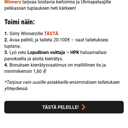
Winnerz
tarjoaa loistavia kertoimia ja Uhmapelaajille
pelikassan tuplauksen heti kärkeen!
Toimi näin:
1.
Siirry Winnerzille
TÄSTÄ
.
2.
Avaa pelitili, ja talleta 20-100€ – saat talletuksesi
tuplana.
3.
Lyö veto
Lopullinen voittaja – HPK
haluamallasi
panoksella ja aloita kierrätys.
4.
Bonuksen kierrätysvaatimus on maltillinen 6x ja
minimikerroin 1,60 ✌
*Tarjous vain uusille asiakkaille ensimmäisen talletuksen
yhteydessä.
TÄSTÄ PELEILLE!