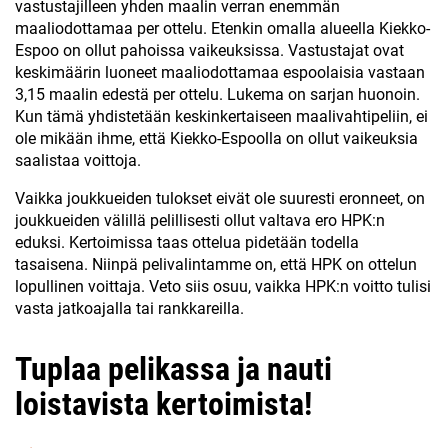
vastustajilleen yhden maalin verran enemmän
maaliodottamaa per ottelu. Etenkin omalla alueella Kiekko-
Espoo on ollut pahoissa vaikeuksissa. Vastustajat ovat
keskimäärin luoneet maaliodottamaa espoolaisia vastaan
3,15 maalin edestä per ottelu. Lukema on sarjan huonoin.
Kun tämä yhdistetään keskinkertaiseen maalivahtipeliin, ei
ole mikään ihme, että Kiekko-Espoolla on ollut vaikeuksia
saalistaa voittoja.
Vaikka joukkueiden tulokset eivät ole suuresti eronneet, on
joukkueiden välillä pelillisesti ollut valtava ero HPK:n
eduksi. Kertoimissa taas ottelua pidetään todella
tasaisena. Niinpä pelivalintamme on, että HPK on ottelun
lopullinen voittaja. Veto siis osuu, vaikka HPK:n voitto tulisi
vasta jatkoajalla tai rankkareilla.
Tuplaa pelikassa ja nauti
loistavista kertoimista!