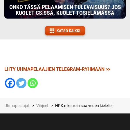
ONKO TÄSSÄ PELAAMISEN TULEVAISUUS? JOS
KUOLET CS:SSÄ, KUOLET TOSIELÄMÄSSÄ
KATSO KAIKKI
LIITY UHMAPELAAJIEN TELEGRAM-RYHMÄÄN >>
Uhmapelaajat
>
Vihjeet
>
HPK:n kerroin saa veden kielelle!