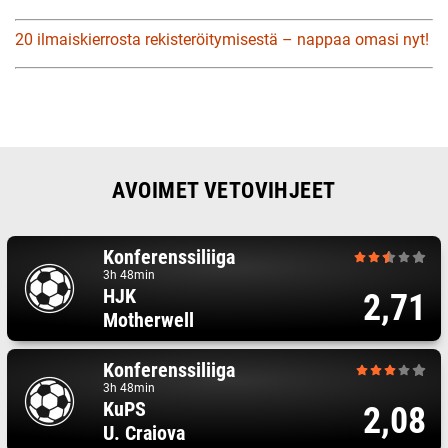
20 ilmaiskierrosta rekisteröitymisestä – nappaa omasi nyt!
AVOIMET VETOVIHJEET
Konferenssiliiga
3h 48min
HJK
2,71
Motherwell
Konferenssiliiga
3h 48min
KuPS
2,08
U. Craiova