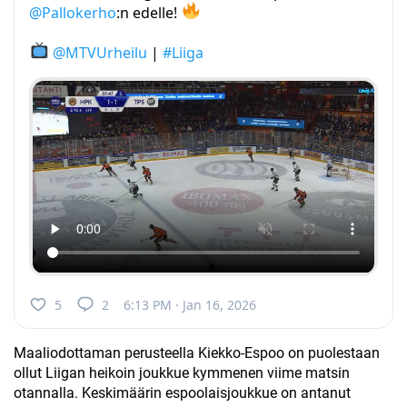
@Pallokerho
:n edelle!
@MTVUrheilu
|
#Liiga
5
2
6:13 PM · Jan 16, 2026
Maaliodottaman perusteella Kiekko-Espoo on puolestaan
ollut Liigan heikoin joukkue kymmenen viime matsin
otannalla. Keskimäärin espoolaisjoukkue on antanut