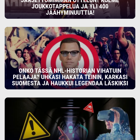
JÄRJETTÖMIMMÄN OTTELUN? KOLME
JOUKKOTAPPELUA JA YLI 400
JÄÄHYMINUUTTIA!
ONKO TÄSSÄ NHL-HISTORIAN VIHATUIN
PELAAJA? UHKASI HAKATA TEININ, KARKASI
SUOMESTA JA HAUKKUI LEGENDAA LÄSKIKSI