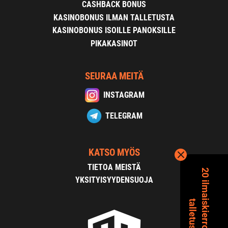
CASHBACK BONUS
KASINOBONUS ILMAN TALLETUSTA
KASINOBONUS ISOILLE PANOKSILLE
PIKAKASINOT
SEURAA MEITÄ
INSTAGRAM
TELEGRAM
KATSO MYÖS
TIETOA MEISTÄ
2
0
i
l
m
a
s
k
i
e
r
r
o
s
t
a
i
l
m
a
n
a
l
l
e
t
u
s
t
a
YKSITYISYYDENSUOJA
i
t