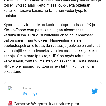
Toisen jengin kuntokäyrä osoittaa kuitenkin jyrkästi ylös ja
toisen jyrkästi alas. Kertoimissa joukkueita pidetään
kuitenkin tasavertaisina, ja tämähän vedonlyöjälle
maistuu!
Kymmenen viime ottelun kuntopuntopuntarissa HPK ja
Kiekko-Espoo ovat peräkkäin Liigan alemmassa
keskikastissa. HPK olisi kuitenkin ansainnut osakseen
paljon paremman tuloksen. Hämeenlinnalaisten
puolustuspeli on ollut täyttä rautaa, ja joukkue on antanut
vastustajilleen kuudenneksi vähiten maalipaikkoja koko
sarjoja. Omia maalipaikkoja HPK on myös tehtaillut
kelvollisesti, mutta viimeistely on sakannut. Tästä syystä
HPK ei ole raapinut voittoja siihen tahtiin kuin peli olisi
oikeuttanut.
Liiga
@smliiga
Cameron Wright tuikkaa takatolpilta