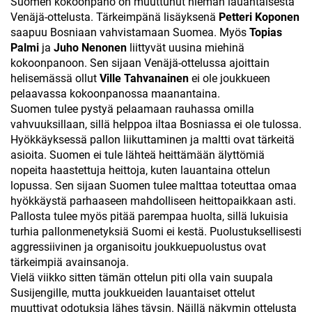
Suomen kokoonpano on muuttunut hieman lauantaisesta
Venäjä-ottelusta. Tärkeimpänä lisäyksenä
Petteri Koponen
saapuu Bosniaan vahvistamaan Suomea. Myös
Topias
Palmi
ja
Juho Nenonen
liittyvät uusina miehinä
kokoonpanoon. Sen sijaan Venäjä-ottelussa ajoittain
helisemässä ollut
Ville Tahvanainen
ei ole joukkueen
pelaavassa kokoonpanossa maanantaina.
Suomen tulee pystyä pelaamaan rauhassa omilla
vahvuuksillaan, sillä helppoa iltaa Bosniassa ei ole tulossa.
Hyökkäyksessä pallon liikuttaminen ja maltti ovat tärkeitä
asioita. Suomen ei tule lähteä heittämään älyttömiä
nopeita haastettuja heittoja, kuten lauantaina ottelun
lopussa. Sen sijaan Suomen tulee malttaa toteuttaa omaa
hyökkäystä parhaaseen mahdolliseen heittopaikkaan asti.
Pallosta tulee myös pitää parempaa huolta, sillä lukuisia
turhia pallonmenetyksiä Suomi ei kestä. Puolustuksellisesti
aggressiivinen ja organisoitu joukkuepuolustus ovat
tärkeimpiä avainsanoja.
Vielä viikko sitten tämän ottelun piti olla vain suupala
Susijengille, mutta joukkueiden lauantaiset ottelut
muuttivat odotuksia lähes täysin. Näillä näkymin ottelusta