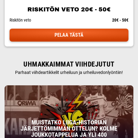
RISKITÖN VETO 20€ - 50€
Riskitön veto
20€ - 50€
PELAA TÄSTÄ
UHMAKKAIMMAT VIIHDEJUTUT
Parhaat viihdeartikkelit urheiluun ja urheiluvedonlyöntiin!
MUISTATKO LIIGA-HISTORIAN
JÄRJETTÖMIMMÄN OTTELUN? KOLME
JOUKKOTAPPELUA JA YLI 400