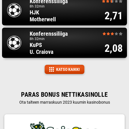
Konferenssiliiga
8h 32min
HJK
2,71
Motherwell
Konferenssiliiga
8h 32min
KuPS
2,08
U. Craiova
KATSO KAIKKI
PARAS BONUS NETTIKASINOLLE
Ota talteen marraskuun 2023 kuumin kasinobonus