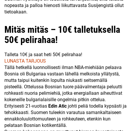
nopeasta ja palloa hienosti liikuttavasta Susijengistä ollut
tietoakaan.
Mitäs mitäs – 10€ talletuksella
50€ pelirahaa!
Talleta 10€ ja saat heti 50€ pelirahaa!
LUNASTA TARJOUS
Tällä hetkellä luonnollisesti ilman NBA-miehiään pelaava
Bosnia oli Bulgariaa vastaan lähellä melkoista yllätystä,
mutta taipui kuitenkin lopulta niukasti seitsemällä
pisteellä. Ottelussa Bosnian tuore päävalmentaja peluutti
rohkeasti nuoria pelimiehiä, jotka energiallaan aiheuttivat
kokeneille bulgarialaisille ongelmia pitkin ottelua.
Erityisesti 21-vuotias
Edin Atic
johti peliä todella kypsästi ja
tehokkaasti. Suomen tuleekin varautua samankaltaiseen
ennakkoluulottomuuteen ja rohkeuteen, etenkin kun
pelataan Bosnian kotikentällä.