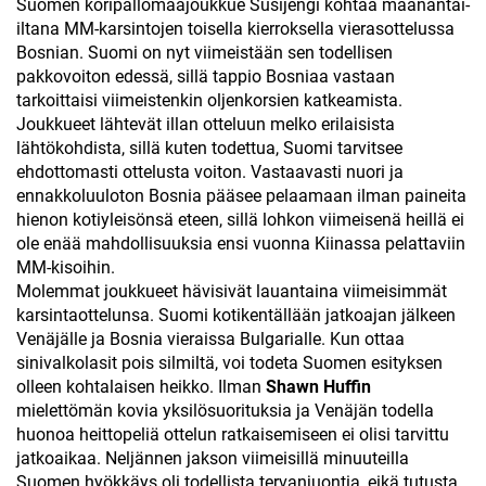
Suomen koripallomaajoukkue Susijengi kohtaa maanantai-
iltana MM-karsintojen toisella kierroksella vierasottelussa
Bosnian. Suomi on nyt viimeistään sen todellisen
pakkovoiton edessä, sillä tappio Bosniaa vastaan
tarkoittaisi viimeistenkin oljenkorsien katkeamista.
Joukkueet lähtevät illan otteluun melko erilaisista
lähtökohdista, sillä kuten todettua, Suomi tarvitsee
ehdottomasti ottelusta voiton. Vastaavasti nuori ja
ennakkoluuloton Bosnia pääsee pelaamaan ilman paineita
hienon kotiyleisönsä eteen, sillä lohkon viimeisenä heillä ei
ole enää mahdollisuuksia ensi vuonna Kiinassa pelattaviin
MM-kisoihin.
Molemmat joukkueet hävisivät lauantaina viimeisimmät
karsintaottelunsa. Suomi kotikentällään jatkoajan jälkeen
Venäjälle ja Bosnia vieraissa Bulgarialle. Kun ottaa
sinivalkolasit pois silmiltä, voi todeta Suomen esityksen
olleen kohtalaisen heikko. Ilman
Shawn Huffin
mielettömän kovia yksilösuorituksia ja Venäjän todella
huonoa heittopeliä ottelun ratkaisemiseen ei olisi tarvittu
jatkoaikaa. Neljännen jakson viimeisillä minuuteilla
Suomen hyökkäys oli todellista tervanjuontia, eikä tutusta