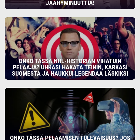
JÄÄHYMINUUTTIA!
ONKO TÄSSÄ NHL-HISTORIAN VIHATUIN
PELAAJA? UHKASI HAKATA TEININ, KARKASI
SUOMESTA JA HAUKKUI LEGENDAA LÄSKIKSI
ONKO TÄSSÄ PELAAMISEN TULEVAISUUS? JOS