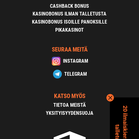
CASHBACK BONUS
KASINOBONUS ILMAN TALLETUSTA
KASINOBONUS ISOILLE PANOKSILLE
PIKAKASINOT
SEURAA MEITÄ
INSTAGRAM
TELEGRAM
KATSO MYÖS
TIETOA MEISTÄ
2
0
i
l
m
a
s
k
i
e
r
r
o
s
t
a
i
l
m
a
n
a
l
l
e
t
u
s
t
a
YKSITYISYYDENSUOJA
i
t