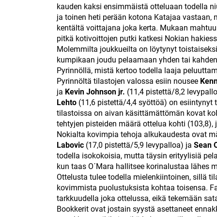
kauden kaksi ensimmäistä otteluaan todella ni
ja toinen heti perään kotona Katajaa vastaan, 
kentältä voittajana joka kerta. Mukaan mahtuu 
pitkä kotivoittojen putki katkesi Nokian hakiess
Molemmilta joukkueilta on löytynyt toistaiseksi 
kumpikaan joudu pelaamaan yhden tai kahden p
Pyrinnöllä, mistä kertoo todella laaja peluutta
Pyrinnöltä tilastojen valossa esiin nousee
Kenn
ja
Kevin Johnson jr.
(11,4 pistettä/8,2 levypal
Lehto
(11,6 pistettä/4,4 syöttöä) on esiintyny
tilastoissa on aivan käsittämättömän kovat kol
tehtyjen pisteiden määrä ottelua kohti (103,8),
Nokialta kovimpia tehoja alkukaudesta ovat mätt
Labovic
(17,0 pistettä/5,9 levypalloa) ja
Sean 
todella isokokoisia, mutta täysin erityylisiä pe
kun taas O´Mara hallitsee korinalustaa lähes 
Ottelusta tulee todella mielenkiintoinen, sillä 
kovimmista puolustuksista kohtaa toisensa. Fak
tarkkuudella joka ottelussa, eikä tekemään sataa
Bookkerit ovat jostain syystä asettaneet ennak