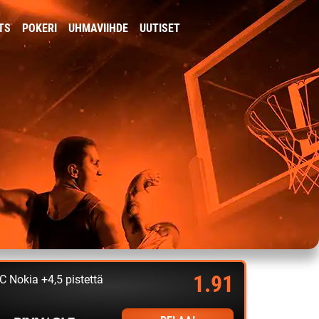
TS
POKERI
UHMAVIIHDE
UUTISET
1.91
C Nokia +4,5 pistettä