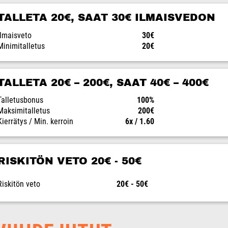
TALLETA 20€, SAAT 30€ ILMAISVEDON
Ilmaisveto
30€
Minimitalletus
20€
TALLETA 20€ – 200€, SAAT 40€ – 400€
Talletusbonus
100%
Maksimitalletus
200€
Kierrätys / Min. kerroin
6x / 1.60
RISKITÖN VETO 20€ - 50€
Riskitön veto
20€ - 50€