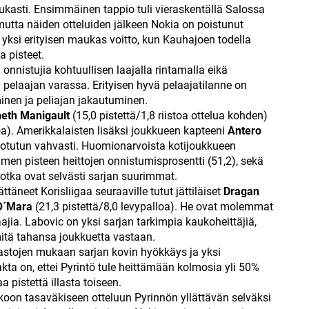
ukasti. Ensimmäinen tappio tuli vieraskentällä Salossa
mutta näiden otteluiden jälkeen Nokia on poistunut
yksi erityisen maukas voitto, kun Kauhajoen todella
a pisteet.
onnistujia kohtuullisen laajalla rintamalla eikä
elaajan varassa. Erityisen hyvä pelaajatilanne on
minen ja peliajan jakautuminen.
eth Manigault
(15,0 pistettä/1,8 riistoa ottelua kohden)
loa). Amerikkalaisten lisäksi joukkueen kapteeni
Antero
t totutun vahvasti. Huomionarvoista kotijoukkueen
men pisteen heittojen onnistumisprosentti (51,2), sekä
 jotka ovat selvästi sarjan suurimmat.
äneet Korisliigaa seuraaville tutut jättiläiset
Dragan
O´Mara
(21,3 pistettä/8,0 levypalloa). He ovat molemmat
laajia. Labovic on yksi sarjan tarkimpia kaukoheittäjiä,
mitä tahansa joukkuetta vastaan.
tilastojen mukaan sarjan kovin hyökkäys ja yksi
ta on, ettei Pyrintö tule heittämään kolmosia yli 50%
 pistettä illasta toiseen.
koon tasaväkiseen otteluun Pyrinnön yllättävän selväksi