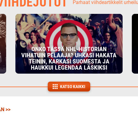
IIHDEJUTUT
Parhaat viihdeartikkelit urheil
ONKO TÄSSÄ NHL-HISTORIAN
E
VIHATUIN PELAAJA? UHKASI HAKATA
TEININ, KARKASI SUOMESTA JA
HAUKKUI LEGENDAA LÄSKIKSI
KATSO KAIKKI
N >>