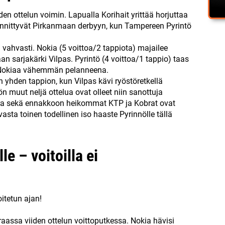
en ottelun voimin. Lapualla Korihait yrittää horjuttaa
iinnittyvät Pirkanmaan derbyyn, kun Tampereen Pyrintö
vahvasti. Nokia (5 voittoa/2 tappiota) majailee
an sarjakärki Vilpas. Pyrintö (4 voittoa/1 tappio) taas
ua Nokiaa vähemmän pelanneena.
n yhden tappion, kun Vilpas kävi ryöstöretkellä
ön muut neljä ottelua ovat olleet niin sanottuja
a Ura sekä ennakkoon heikommat KTP ja Kobrat ovat
asta toinen todellinen iso haaste Pyrinnölle tällä
le – voitoilla ei
oitetun ajan!
eraassa viiden ottelun voittoputkessa. Nokia hävisi