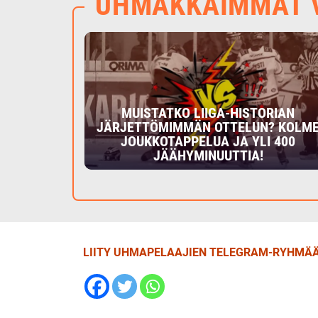
UHMAKKAIMMAT V
MUISTATKO LIIGA-HISTORIAN
JÄRJETTÖMIMMÄN OTTELUN? KOLM
JOUKKOTAPPELUA JA YLI 400
JÄÄHYMINUUTTIA!
LIITY UHMAPELAAJIEN TELEGRAM-RYHMÄÄ