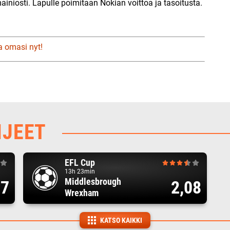
iniosti. Lapulle poimitaan Nokian voittoa ja tasoitusta.
a omasi nyt!
HJEET
EFL Cup
13h 23min
Middlesbrough
17
2,08
Wrexham
KATSO KAIKKI