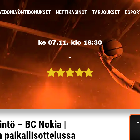
VEDONLYÖNTIBONUKSET
NETTIKASINOT
TARJOUKSET
ESPOR
ke 07.11. klo 18:30
-
intö – BC Nokia |
B
 paikallisottelussa