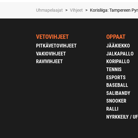
Uhmapelaajat
>
Vihjeet
>
Korisliiga: Tampereen Pyr
VETOVIHJEET
OPPAAT
PITKÄVETOVIHJEET
JÄÄKIEKKO
VAKIOVIHJEET
JALKAPALLO
RAVIVIHJEET
KORIPALLO
TENNIS
ESPORTS
BASEBALL
SALIBANDY
SNOOKER
RALLI
NYRKKEILY / U