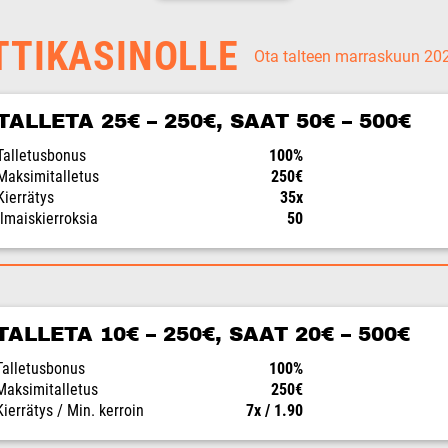
TTIKASINOLLE
Ota talteen marraskuun 2
TALLETA 25€ – 250€, SAAT 50€ – 500€
Talletusbonus
100%
Maksimitalletus
250€
Kierrätys
35x
Ilmaiskierroksia
50
TALLETA 10€ – 250€, SAAT 20€ – 500€
Talletusbonus
100%
Maksimitalletus
250€
Kierrätys / Min. kerroin
7x / 1.90