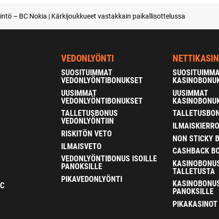
intö – BC Nokia | Kärkijoukkueet vastakkain paikallisottelussa
VEDONLYÖNTI
NETTIKASI
SUOSITUIMMAT
SUOSITUIMM
VEDONLYÖNTIBONUKSET
KASINOBONU
UUSIMMAT
UUSIMMAT
VEDONLYÖNTIBONUKSET
KASINOBONU
TALLETUSBONUS
TALLETUSBON
VEDONLYÖNTIIN
ILMAISKIERR
RISKITÖN VETO
NON STICKY 
ILMAISVETO
CASHBACK B
VEDONLYÖNTIBONUS ISOILLE
KASINOBONU
PANOKSILLE
TALLETUSTA
PIKAVEDONLYÖNTI
KASINOBONUS
FC
PANOKSILLE
PIKAKASINOT