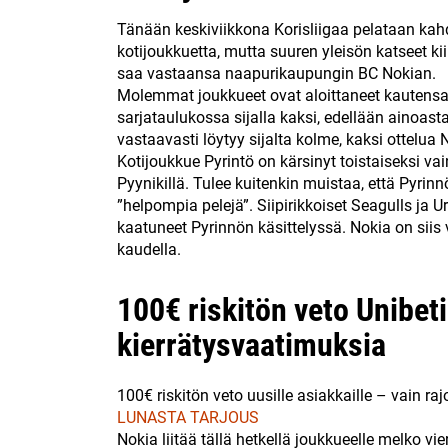
Tänään keskiviikkona Korisliigaa pelataan kahd
kotijoukkuetta, mutta suuren yleisön katseet k
saa vastaansa naapurikaupungin BC Nokian.
Molemmat joukkueet ovat aloittaneet kautensa 
sarjataulukossa sijalla kaksi, edellään ainoasta
vastaavasti löytyy sijalta kolme, kaksi ottel
Kotijoukkue Pyrintö on kärsinyt toistaiseksi vai
Pyynikillä. Tulee kuitenkin muistaa, että Pyrinn
”helpompia pelejä”. Siipirikkoiset Seagulls j
kaatuneet Pyrinnön käsittelyssä. Nokia on siis v
kaudella.
100€ riskitön veto Unibetil
kierrätysvaatimuksia
100€ riskitön veto uusille asiakkaille – vain raj
LUNASTA TARJOUS
Nokia liitää tällä hetkellä joukkueelle melko vi