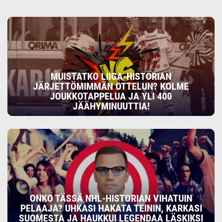
MUISTATKO LIIGA-HISTORIAN
JÄRJETTÖMIMMÄN OTTELUN? KOLME
JOUKKOTAPPELUA JA YLI 400
JÄÄHYMINUUTTIA!
ONKO TÄSSÄ NHL-HISTORIAN VIHATUIN
PELAAJA? UHKASI HAKATA TEININ, KARKASI
SUOMESTA JA HAUKKUI LEGENDAA LÄSKIKSI