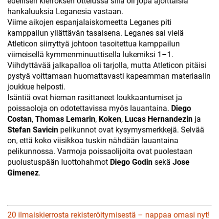
edellisen kierroksen ottelussa sillä oli jopa ajoittaisia
hankaluuksia Leganesia vastaan.
Viime aikojen espanjalaiskomeetta Leganes piti
kamppailun yllättävän tasaisena. Leganes sai vielä
Atleticon siirryttyä johtoon tasoitettua kamppailun
viimeisellä kymmenminuuttisella lukemiksi 1–1.
Viihdyttävää jalkapalloa oli tarjolla, mutta Atleticon pitäisi
pystyä voittamaan huomattavasti kapeamman materiaalin
joukkue helposti.
Isäntiä ovat hieman rasittaneet loukkaantumiset ja
poissaoloja on odotettavissa myös lauantaina.
Diego
Costan
,
Thomas Lemarin
,
Koken
,
Lucas Hernandezin
ja
Stefan Savicin
pelikunnot ovat kysymysmerkkejä. Selvää
on, että koko viisikkoa tuskin nähdään lauantaina
pelikunnossa. Varmoja poissaolijoita ovat puolestaan
puolustuspään luottohahmot
Diego Godin
sekä
Jose
Gimenez
.
20 ilmaiskierrosta rekisteröitymisestä – nappaa omasi nyt!