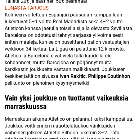
Talleta 20€ ja saat heti 50€ pelirahaa!
LUNASTA TARJOUS
Kolmeen voitettuun Espanjan pääsarjan kamppailuun
lukeutuvat 5–1-voitto Real Madridista sekä 4–2-voitto
Atleticon kanssa jaetulla toisella sijalla olevasta Sevillasta.
Barcelona on odotetusti tehnyt sarjassa ylivoimaisesti
eniten maaleja, kun se on pussittanut pallon vastustajien
verkkoon 34 kertaa. La Ligaa on pelattuna 12 kierrosta.
Atletico ja Barcelona eivät vielä tällä kaudella ole
kohdanneet, mutta Barcelona on pärjännyt muita
kärkikastin joukkueita vastaan mallikkaasti. Joukkueen
keskikentältä on sivussa
Ivan Rakitic
.
Philippe Coutinhon
pelikunto on pienoinen kysymysmerkki.
Vain yksi joukkue on tuottanut vaikeuksia
marraskuussa
Marraskuun aikana Atletico on pelannut kaksi kamppailua.
Joukkue voitti ennen maaottelutaukoa värikkäiden
vaiheiden jälkeen Athletic Bilbaon lukemin 3–2. Tätä