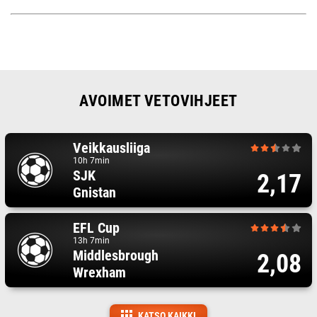
AVOIMET VETOVIHJEET
Veikkausliiga
10h 7min
SJK
2,17
Gnistan
EFL Cup
13h 7min
Middlesbrough
2,08
Wrexham
KATSO KAIKKI