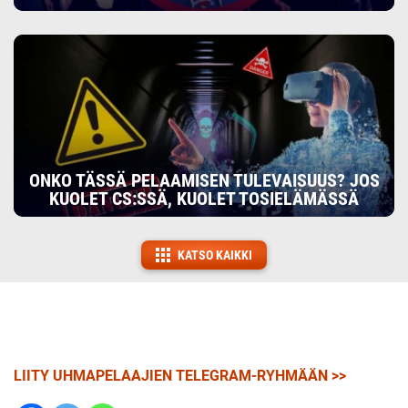
ONKO TÄSSÄ PELAAMISEN TULEVAISUUS? JOS
KUOLET CS:SSÄ, KUOLET TOSIELÄMÄSSÄ
KATSO KAIKKI
LIITY UHMAPELAAJIEN TELEGRAM-RYHMÄÄN >>