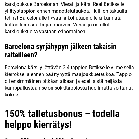
kärkijoukkue Barcelonan. Vierailija kärsi Real Betikselle
yllätystappion ennen maaottelutaukoa. Huili on takuulla
tehnyt Barcelonalle hyvää ja kohutappiolle ei kannata
laittaa liian suurta painoarvoa. Vierailija on ollut
kärkijoukkueita vastaan erinomainen.
Barcelona syrjähypyn jälkeen takaisin
raiteilleen?
Barcelona kärsi yllättävän 3-4-tappion Betikselle viimeisellä
kierroksella ennen päättynyttä maajoukkuetaukoa. Tappio
oli ensimmäinen pitkään aikaan ja edellisistä neljästä
kamppailustaan se on sokkitappiosta huolimatta voittanut
kolme.
150% talletusbonus – todella
helppo kierrätys!