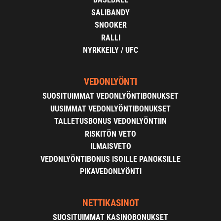
SALIBANDY
SNOOKER
RALLI
NYRKKEILY / UFC
VEDONLYÖNTI
SUOSITUIMMAT VEDONLYÖNTIBONUKSET
UUSIMMAT VEDONLYÖNTIBONUKSET
TALLETUSBONUS VEDONLYÖNTIIN
RISKITÖN VETO
ILMAISVETO
VEDONLYÖNTIBONUS ISOILLE PANOKSILLE
PIKAVEDONLYÖNTI
NETTIKASINOT
SUOSITUIMMAT KASINOBONUKSET