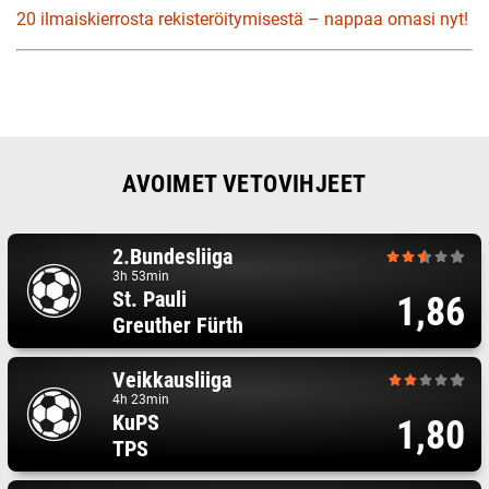
20 ilmaiskierrosta rekisteröitymisestä – nappaa omasi nyt!
AVOIMET VETOVIHJEET
2.Bundesliiga
3h 53min
St. Pauli
1,86
Greuther Fürth
Veikkausliiga
4h 23min
KuPS
1,80
TPS