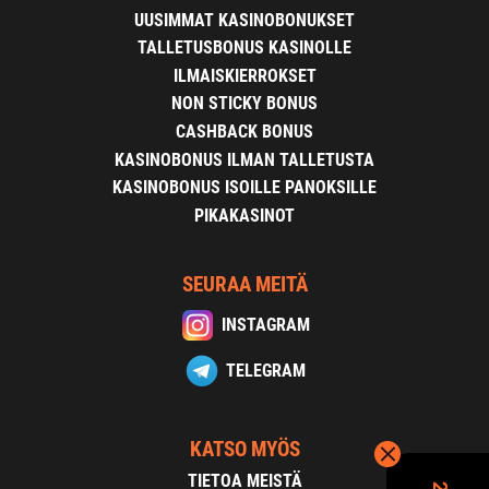
UUSIMMAT KASINOBONUKSET
TALLETUSBONUS KASINOLLE
ILMAISKIERROKSET
NON STICKY BONUS
CASHBACK BONUS
KASINOBONUS ILMAN TALLETUSTA
KASINOBONUS ISOILLE PANOKSILLE
PIKAKASINOT
SEURAA MEITÄ
INSTAGRAM
TELEGRAM
KATSO MYÖS
TIETOA MEISTÄ