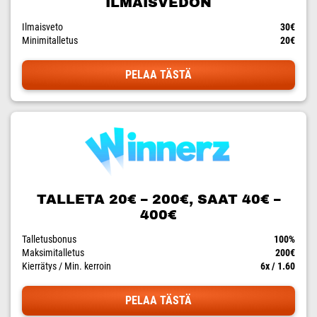
ILMAISVEDON
Ilmaisveto
30€
Minimitalletus
20€
PELAA TÄSTÄ
TALLETA 20€ – 200€, SAAT 40€ –
400€
Talletusbonus
100%
Maksimitalletus
200€
Kierrätys / Min. kerroin
6x / 1.60
PELAA TÄSTÄ