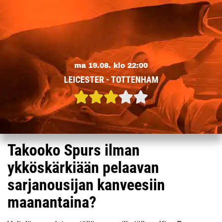
ma 19.08. klo 22:00
LEICESTER - TOTTENHAM
Takooko Spurs ilman
ykköskärkiään pelaavan
sarjanousijan kanveesiin
maanantaina?