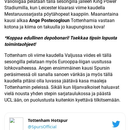
Valioliigaa pelataan tällä sesongilla jälleen King Power
Stadiumilla, kun Leicester klaarasi viime kaudella
Mestaruussarjasta pöytähopeat kaappiin. Maanantaina
kausi alkaa
Ange Postecogloun
Tottenhamia vastaan
kotona ja kiima on takuulla jo kaupungissa kova!
*Koppaa edullinen depobonari! Tsekkaa tipsin lopusta
toimintaohjeet!
Tottenham oli viime kaudella Valjussa viides eli tällä
sesongilla pelataan myös Eurooppa-liigan uusitussa
lohkovaiheessa. Angen ensimmäinen kausi Spursin
peräsimessä oli sanalla sanoen värikäs ja myös tällä
kaudella pitäisi olla luvassa jäätävä kasa maaleja
Tottenhamin peleissä. Sikäli kun liljanvalkoiset haluavat
vielä nousta yhden stepin sarjataulukossa ja päästä
UCL:ään, on puolustusta kuitenkin kyettävä tilkitsemään.
Tottenham Hotspur
@SpursOfficial