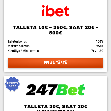
TALLETA 10€ – 250€, SAAT 20€ –
500€
Talletusbonus
100%
Maksimitalletus
250€
Kierrätys / Min. kerroin
7x / 1.90
PELAA TÄSTÄ
TALLETA 20€, SAAT 30€