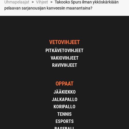
Uhmapelaajat
>
Vihjeet
>
Takooko Spurs ilman ykköskärkiään
pelaavan sarjanousijan kanveesiin maanantaina?
VETOVIHJEET
PITKÄVETOVIHJEET
VAKIOVIHJEET
RAVIVIHJEET
OPPAAT
JÄÄKIEKKO
JALKAPALLO
KORIPALLO
TENNIS
ESPORTS
BASEBALL