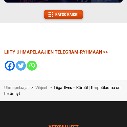
KATSO KAIKKI
LIITY UHMAPELAAJIEN TELEGRAM-RYHMÄÄN >>
Uhmapelaajat
>
Vihjeet
>
Liiga: Ilves – Kärpät | Kärppälauma on
herännyt