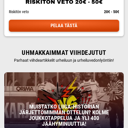
RISKITÖN VETO 20€ - 50€
Riskitön veto
20€ - 50€
PELAA TÄSTÄ
UHMAKKAIMMAT VIIHDEJUTUT
Parhaat viihdeartikkelit urheiluun ja urheiluvedonlyöntiin!
MUISTATKO LIIGA-HISTORIAN
JÄRJETTÖMIMMÄN OTTELUN? KOLME
JOUKKOTAPPELUA JA YLI 400
JÄÄHYMINUUTTIA!