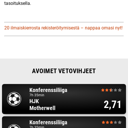
tasoituksella.
20 ilmaiskierrosta rekisteröitymisestä – nappaa omasi nyt!
AVOIMET VETOVIHJEET
Konferenssiliiga
7h 35min
HJK
2,71
Motherwell
Konferenssiliiga
7h 35min