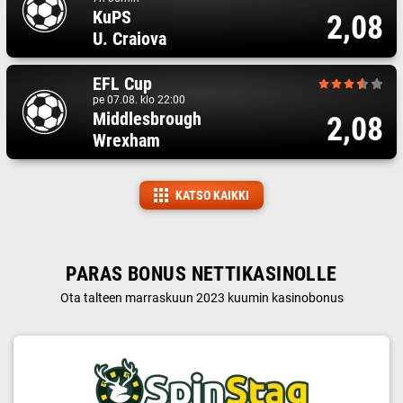
KuPS
2,08
U. Craiova
EFL Cup
pe 07.08. klo 22:00
Middlesbrough
2,08
Wrexham
KATSO KAIKKI
PARAS BONUS NETTIKASINOLLE
Ota talteen marraskuun 2023 kuumin kasinobonus