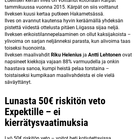
Edellisen kerran Ilves on voittanut kotonaan Kärpät
tammikuussa vuonna 2015. Kärpät on siis voittanut
Ilveksen kuusi kertaa putkeen Hakametsässä.
Ilves on avannut kautensa hyvin keräämällä yhdeksän
pistettä viidestä ottelusta pitäen Liigassa sijaa neljä.
Ilveksen erikoistilannepelaaminen on ollut kaksijakoista –
ylivoima on sarjan neljänneksi parasta, kun alivoima taas
toiseksi huonointa.
Ilveksen maalivahdit
Riku Helenius
ja
Antti Lehtonen
ovat
napsineet kiekkoja vajaan 88% varmuudella ja onkin
haastava sanoa, kumpi heistä pelaa torstaina –
toistaiseksi kumpikaan maalivahdeista ei ole vielä
säväyttänyt.
Lunasta 50€ riskitön veto
Expektille – ei
kierrätysvaatimuksia
Lyö 50€ riskitön veto – voitot heti kotiutettavissa