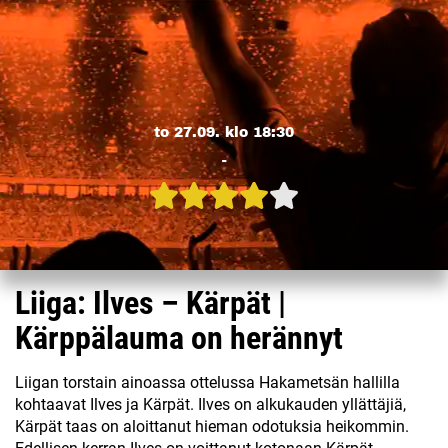
to 27.09. klo 18:30
-
Liiga: Ilves – Kärpät |
Kärppälauma on herännyt
Liigan torstain ainoassa ottelussa Hakametsän hallilla
kohtaavat Ilves ja Kärpät. Ilves on alkukauden yllättäjiä,
Kärpät taas on aloittanut hieman odotuksia heikommin.