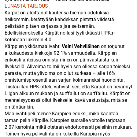
LUNASTA TARJOUS
Kärpät on aloittanut kautensa hieman odotuksia
heikommin, kerättyään kahdeksan pistettä viidestä
pelistään pitäen sarjassa sijaa seitsemän.
Edelliskierroksella Kärpät nollasi tyylikkäästi HPK:n
kotonaan lukemin 4-0.
Kärppien ykkösmaalivahti
Veini Vehviläinen
on torjunut
alkukaudesta kiekkoja 92.1% varmuudella. Kärppien
erikoistilanteissa onnistuminen on päinvastaista kuin
Ilveksellä. Alivoima toimii hyvin sen ollessa sarjan toiseksi
parasta, mutta ylivoima on ollut surkeaa – alle 16%
onnistumisprosentillaan sarjan kolmanneksi huonointa.
Tiistai-illan HPK-ottelu vahvisti sen, että Kärpät on herännyt
Liigan alkuun mukaan ja surffailut on surffailtu. Kärpät on
menneisyydessä ollut Ilvekselle ikävä vastustaja, mitä se
on tänäänkin.
Maalivahtipeli menee Kärppien eduksi, mikä kääntää
tämän pelin Kärpille. Kärppien suoralle voitolle tarjotaan
2.07 kerrointa mikä otetaan ehdottomasti peleihin mukaan.
Toinen hyvä pelivalinta on kokeilla Kärppiä myös