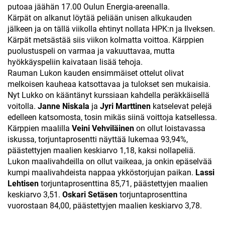
putoaa jäähän 17.00 Oulun Energia-areenalla.
Kärpät on alkanut löytää peliään unisen alkukauden
jälkeen ja on tällä viikolla ehtinyt nollata HPK:n ja Ilveksen.
Kärpät metsästää siis viikon kolmatta voittoa. Kärppien
puolustuspeli on varmaa ja vakuuttavaa, mutta
hyökkäyspeliin kaivataan lisää tehoja.
Rauman Lukon kauden ensimmäiset ottelut olivat
melkoisen kauheaa katsottavaa ja tulokset sen mukaisia.
Nyt Lukko on kääntänyt kurssiaan kahdella peräkkäisellä
voitolla.
Janne Niskala
ja
Jyri
Marttinen
katselevat pelejä
edelleen katsomosta, tosin mikäs siinä voittoja katsellessa.
Kärppien maalilla
Veini Vehviläinen
on ollut loistavassa
iskussa, torjuntaprosentti näyttää lukemaa 93,94%,
päästettyjen maalien keskiarvo 1,18, kaksi nollapeliä.
Lukon maalivahdeilla on ollut vaikeaa, ja onkin epäselvää
kumpi maalivahdeista nappaa ykköstorjujan paikan.
Lassi
Lehtisen
torjuntaprosenttina 85,71, päästettyjen maalien
keskiarvo 3,51.
Oskari Setäsen
torjuntaprosenttina
vuorostaan 84,00, päästettyjen maalien keskiarvo 3,78.