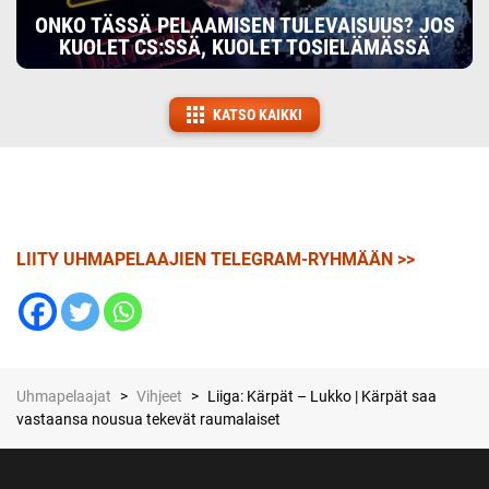
ONKO TÄSSÄ PELAAMISEN TULEVAISUUS? JOS
KUOLET CS:SSÄ, KUOLET TOSIELÄMÄSSÄ
KATSO KAIKKI
LIITY UHMAPELAAJIEN TELEGRAM-RYHMÄÄN >>
Uhmapelaajat
>
Vihjeet
>
Liiga: Kärpät – Lukko | Kärpät saa
vastaansa nousua tekevät raumalaiset