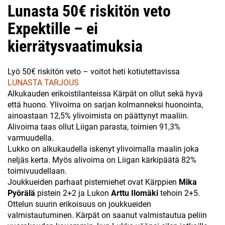
Lunasta 50€ riskitön veto
Expektille – ei
kierrätysvaatimuksia
Lyö 50€ riskitön veto – voitot heti kotiutettavissa
LUNASTA TARJOUS
Alkukauden erikoistilanteissa Kärpät on ollut sekä hyvä
että huono. Ylivoima on sarjan kolmanneksi huonointa,
ainoastaan 12,5% ylivoimista on päättynyt maaliin.
Alivoima taas ollut Liigan parasta, toimien 91,3%
varmuudella.
Lukko on alkukaudella iskenyt ylivoimalla maalin joka
neljäs kerta. Myös alivoima on Liigan kärkipäätä 82%
toimivuudellaan.
Joukkueiden parhaat pistemiehet ovat Kärppien
Mika
Pyörälä
pistein 2+2 ja Lukon
Arttu Ilomäki
tehoin 2+5.
Ottelun suurin erikoisuus on joukkueiden
valmistautuminen. Kärpät on saanut valmistautua peliin