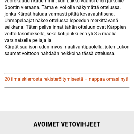
vuorokauden kauemmin, kun Lukko väänsi eilen jatkoille
Sportin vieraana. Tämä ei voi olla näkymättä ottelussa,
jonka Kärpät haluaa varmasti pitää kovavauhtisena.
Uhmapelaajat näkee ottelussa lepoedun merkittävänä
seikkana. Täten pelivalinnat tähän otteluun ovat Kärppien
voitto tasoituksella, sekä kotijoukkueen yli 3.5 maalia
varsinaisella peliajalla.
Kärpät saa ison edun myös maalivahtipuolella, joten Lukon
saumat voittoon nähdään heikkoina tässä ottelussa.
20 ilmaiskierrosta rekisteröitymisestä – nappaa omasi nyt!
AVOIMET VETOVIHJEET