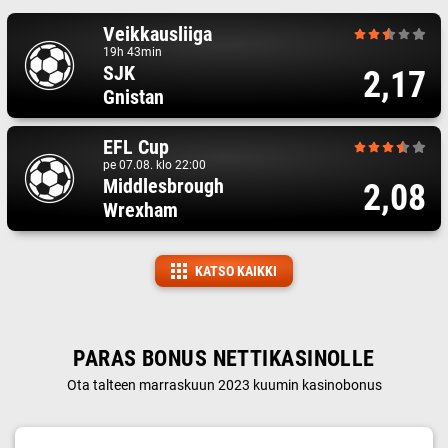
Veikkausliiga
19h 43min
SJK
2,17
Gnistan
EFL Cup
pe 07.08. klo 22:00
Middlesbrough
2,08
Wrexham
KATSO KAIKKI
PARAS BONUS NETTIKASINOLLE
Ota talteen marraskuun 2023 kuumin kasinobonus