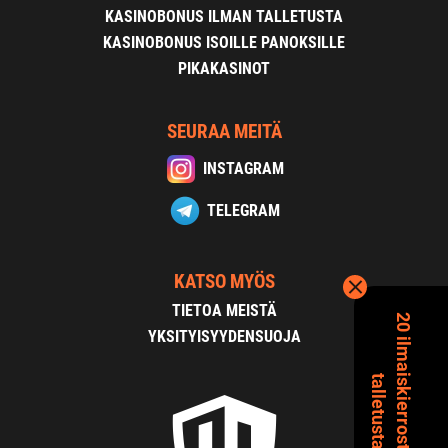
KASINOBONUS ILMAN TALLETUSTA
KASINOBONUS ISOILLE PANOKSILLE
PIKAKASINOT
SEURAA MEITÄ
INSTAGRAM
TELEGRAM
KATSO MYÖS
TIETOA MEISTÄ
2
0
i
l
m
a
s
k
i
e
r
r
o
s
t
a
i
l
m
a
n
a
l
l
e
t
u
s
t
a
YKSITYISYYDENSUOJA
i
t