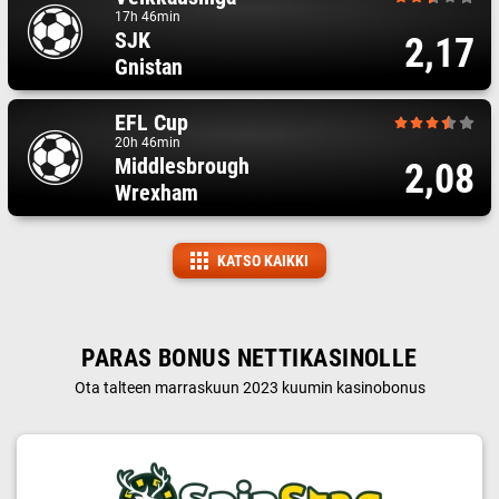
17h 46min
SJK
2,17
Gnistan
EFL Cup
20h 46min
Middlesbrough
2,08
Wrexham
KATSO KAIKKI
PARAS BONUS NETTIKASINOLLE
Ota talteen marraskuun 2023 kuumin kasinobonus