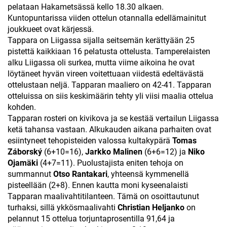
pelataan Hakametsässä kello 18.30 alkaen.
Kuntopuntarissa viiden ottelun otannalla edellämainitut
joukkueet ovat kärjessä.
Tappara on Liigassa sijalla seitsemän kerättyään 25
pistettä kaikkiaan 16 pelatusta ottelusta. Tamperelaisten
alku Liigassa oli surkea, mutta viime aikoina he ovat
löytäneet hyvän vireen voitettuaan viidestä edeltävästä
ottelustaan neljä. Tapparan maaliero on 42-41. Tapparan
otteluissa on siis keskimäärin tehty yli viisi maalia ottelua
kohden.
Tapparan rosteri on kivikova ja se kestää vertailun Liigassa
ketä tahansa vastaan. Alkukauden aikana parhaiten ovat
esiintyneet tehopisteiden valossa kultakypärä
Tomas
Záborský
(6+10=16),
Jarkko
Malinen
(6+6=12) ja
Niko
Ojamäki
(4+7=11). Puolustajista eniten tehoja on
summannut
Otso
Rantakari
, yhteensä kymmenellä
pisteellään (2+8). Ennen kautta moni kyseenalaisti
Tapparan maalivahtitilanteen. Tämä on osoittautunut
turhaksi, sillä ykkösmaalivahti
Christian Heljanko
on
pelannut 15 ottelua torjuntaprosentilla 91,64 ja