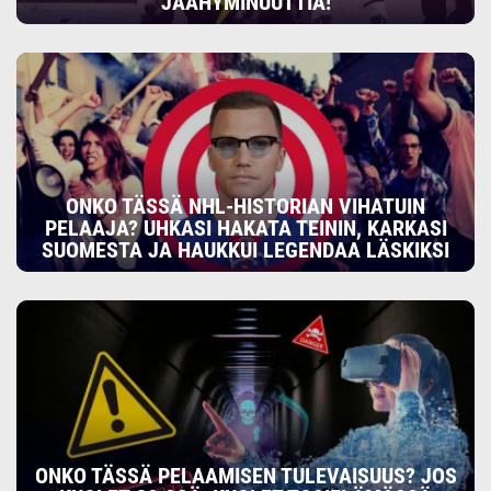
JÄÄHYMINUUTTIA!
ONKO TÄSSÄ NHL-HISTORIAN VIHATUIN
PELAAJA? UHKASI HAKATA TEININ, KARKASI
SUOMESTA JA HAUKKUI LEGENDAA LÄSKIKSI
ONKO TÄSSÄ PELAAMISEN TULEVAISUUS? JOS