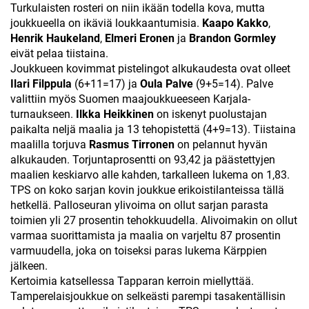
Turkulaisten rosteri on niin ikään todella kova, mutta
joukkueella on ikäviä loukkaantumisia.
Kaapo Kakko
,
Henrik Haukeland
,
Elmeri Eronen
ja
Brandon Gormley
eivät pelaa tiistaina.
Joukkueen kovimmat pistelingot alkukaudesta ovat olleet
Ilari Filppula
(6+11=17) ja
Oula Palve
(9+5=14). Palve
valittiin myös Suomen maajoukkueeseen Karjala-
turnaukseen.
Ilkka
Heikkinen
on iskenyt puolustajan
paikalta neljä maalia ja 13 tehopistettä (4+9=13). Tiistaina
maalilla torjuva
Rasmus Tirronen
on pelannut hyvän
alkukauden. Torjuntaprosentti on 93,42 ja päästettyjen
maalien keskiarvo alle kahden, tarkalleen lukema on 1,83.
TPS on koko sarjan kovin joukkue erikoistilanteissa tällä
hetkellä. Palloseuran ylivoima on ollut sarjan parasta
toimien yli 27 prosentin tehokkuudella. Alivoimakin on ollut
varmaa suorittamista ja maalia on varjeltu 87 prosentin
varmuudella, joka on toiseksi paras lukema Kärppien
jälkeen.
Kertoimia katsellessa Tapparan kerroin miellyttää.
Tamperelaisjoukkue on selkeästi parempi tasakentällisin