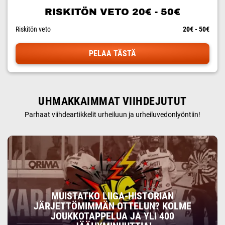
RISKITÖN VETO 20€ - 50€
Riskitön veto
20€ - 50€
PELAA TÄSTÄ
UHMAKKAIMMAT VIIHDEJUTUT
Parhaat viihdeartikkelit urheiluun ja urheiluvedonlyöntiin!
MUISTATKO LIIGA-HISTORIAN
JÄRJETTÖMIMMÄN OTTELUN? KOLME
JOUKKOTAPPELUA JA YLI 400