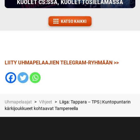
KUOLET CS:SSÄ, KUOLET TOSIELÄMÄSSÄ
KATSO KAIKKI
LIITY UHMAPELAAJIEN TELEGRAM-RYHMÄÄN >>
Uhmapelaajat
>
Vihjeet
>
Liiga: Tappara – TPS | Kuntopuntarin
kärkijoukkueet kohtaavat Tampereella