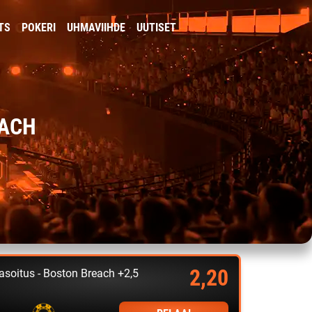
TS
POKERI
UHMAVIIHDE
UUTISET
EACH
2,20
asoitus - Boston Breach +2,5