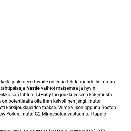
hetkellä joukkueen tavoite on enää tehdä mahdollisimman
 tähtipelaaja
Nastie
vaihtoi maisemaa ja hyvin
likko saa lähteä.
TJHaLy
tuo joukkueeseen kokemusta
on potentiaalia olla ihan kelvollinen jengi, mutta
sti kärkijoukkueiden taakse. Viime viikonloppuna Boston
w Yorkin, mutta G2 Minnesotaa vastaan tuli tappio