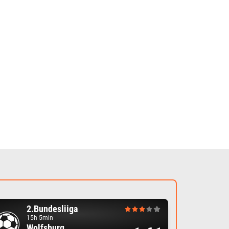
2.Bundesliiga
15h 5min
Wolfsburg