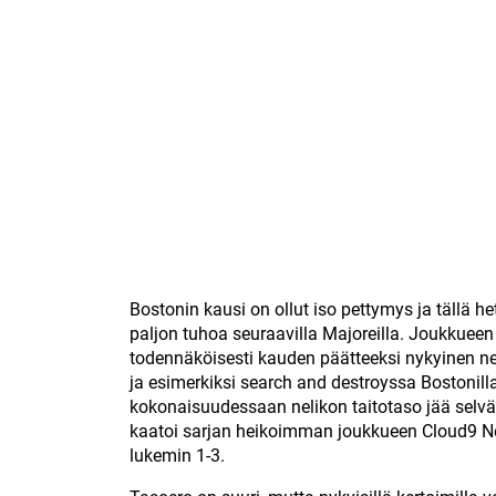
Bostonin kausi on ollut iso pettymys ja tällä 
paljon tuhoa seuraavilla Majoreilla. Joukkueen
todennäköisesti kauden päätteeksi nykyinen ne
ja esimerkiksi search and destroyssa Bostonilla 
kokonaisuudessaan nelikon taitotaso jää selvä
kaatoi sarjan heikoimman joukkueen Cloud9 Ne
lukemin 1-3.