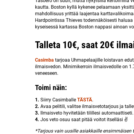
Tasoero on suuri, mutta nykyisillä kertoimilla 
kautta. Boston kyllä kykenee pelaamaan yksittäi
mahdollisuus yrittää laajentaa karttavalikoima
Hardpointissa Thieves todennäköisesti haluaa e
kyseisessä kartassa Boston nappasi ainoan vo
Talleta 10€, saat 20€ ilma
Casimba
tarjoaa Uhmapelaajille loistavan edut
ilmaisvedon. Minimikerroin ilmaisvedolle on 1.7
veneeseen.
Toimi näin:
1.
Siirry Casimballe
TÄSTÄ
.
2.
Avaa pelitili, valitse ilmaisvetotarjous ja tal
3.
Ilmaisveto hyvitetään tilillesi automaattiseti.
4.
Jos veto osuu saat pitää voitot itselläsi ✌
*Tarjous vain uusille asiakkaille ensimmäisen 