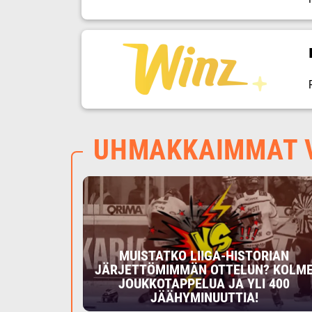
UHMAKKAIMMAT V
MUISTATKO LIIGA-HISTORIAN
JÄRJETTÖMIMMÄN OTTELUN? KOLM
JOUKKOTAPPELUA JA YLI 400
JÄÄHYMINUUTTIA!