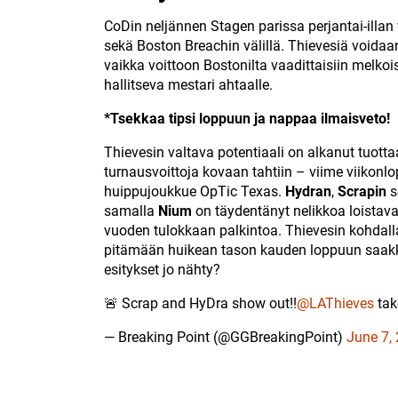
CoDin neljännen Stagen parissa perjantai-illa
sekä Boston Breachin välillä. Thievesiä voidaa
vaikka voittoon Bostonilta vaadittaisiin melkois
hallitseva mestari ahtaalle.
*Tsekkaa tipsi loppuun ja nappaa ilmaisveto!
Thievesin valtava potentiaali on alkanut tuott
turnausvoittoja kovaan tahtiin – viime viikonlo
huippujoukkue OpTic Texas.
Hydran
,
Scrapin
s
samalla
Nium
on täydentänyt nelikkoa loistavas
vuoden tulokkaan palkintoa. Thievesin kohdall
pitämään huikean tason kauden loppuun saakk
esitykset jo nähty?
🚨 Scrap and HyDra show out!!
@LAThieves
tak
— Breaking Point (@GGBreakingPoint)
June 7,