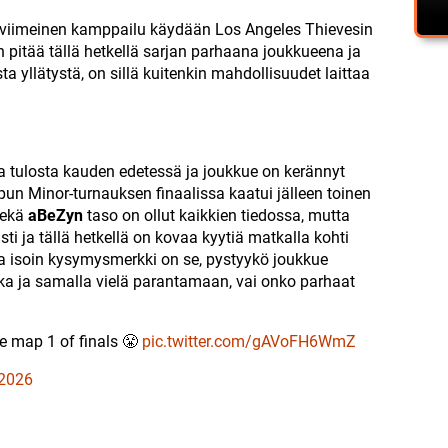
n viimeinen kamppailu käydään Los Angeles Thievesin
n pitää tällä hetkellä sarjan parhaana joukkueena ja
ta yllätystä, on sillä kuitenkin mahdollisuudet laittaa
aa tulosta kauden edetessä ja joukkue on kerännyt
pun Minor-turnauksen finaalissa kaatui jälleen toinen
ekä
aBeZyn
taso on ollut kaikkien tiedossa, mutta
ti ja tällä hetkellä on kovaa kyytiä matkalla kohti
a isoin kysymysmerkki on se, pystyykö joukkue
a ja samalla vielä parantamaan, vai onko parhaat
e map 1 of finals 😤
pic.twitter.com/gAVoFH6WmZ
 2026