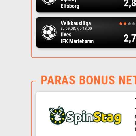
2,
Elfsborg
Veikkausliiga
su 09.08. klo 18:00
Ilves
2,
IFK Mariehamn
PARAS BONUS NE