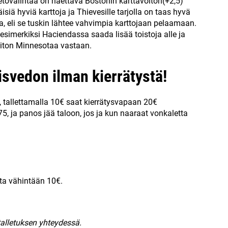
vetovalintaa on haettava Bostonin karttavoiton(+2,5)
siä hyviä karttoja ja Thievesille tarjolla on taas hyvä
a, eli se tuskin lähtee vahvimpia karttojaan pelaamaan.
simerkiksi Haciendassa saada lisää toistoja alle ja
iton Minnesotaa vastaan.
isvedon ilman kierrätystä!
, tallettamalla 10€ saat kierrätysvapaan 20€
5, ja panos jää taloon, jos ja kun naaraat vonkaletta
leta vähintään 10€.
talletuksen yhteydessä.