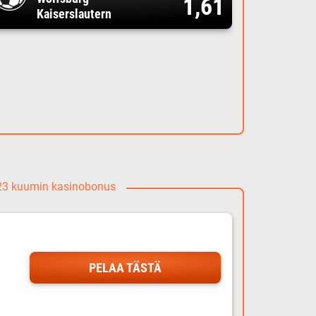
1,61
Kaiserslautern
023 kuumin kasinobonus
PELAA TÄSTÄ