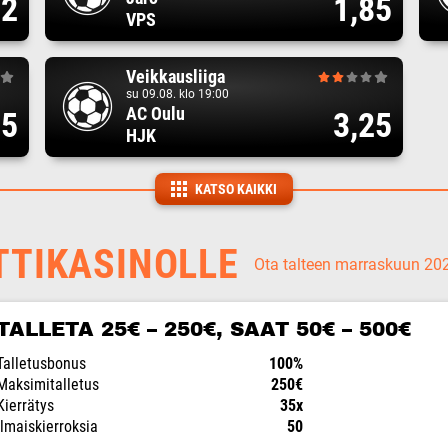
82
1,85
VPS
Veikkausliiga
su 09.08. klo 19:00
AC Oulu
75
3,25
HJK
KATSO KAIKKI
TTIKASINOLLE
Ota talteen marraskuun 2
TALLETA 25€ – 250€, SAAT 50€ – 500€
Talletusbonus
100%
Maksimitalletus
250€
Kierrätys
35x
Ilmaiskierroksia
50