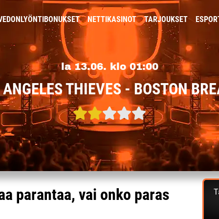
VEDONLYÖNTIBONUKSET
NETTIKASINOT
TARJOUKSET
ESPOR
la 13.06. klo 01:00
 ANGELES THIEVES - BOSTON BR
raa parantaa, vai onko paras
T