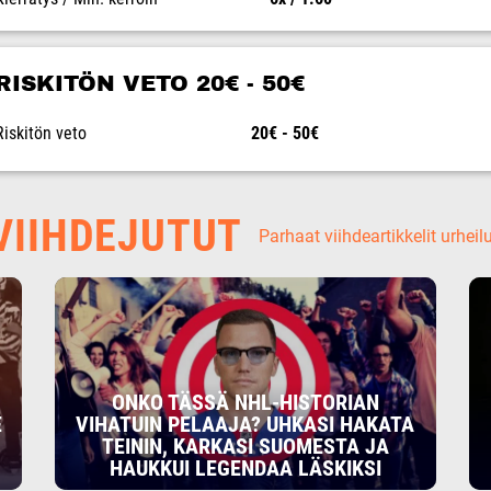
RISKITÖN VETO 20€ - 50€
Riskitön veto
20€ - 50€
IIHDEJUTUT
Parhaat viihdeartikkelit urheil
ONKO TÄSSÄ NHL-HISTORIAN
E
VIHATUIN PELAAJA? UHKASI HAKATA
TEININ, KARKASI SUOMESTA JA
HAUKKUI LEGENDAA LÄSKIKSI