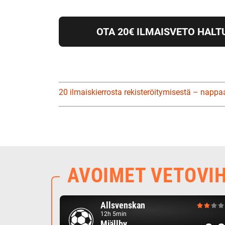
OTA 20€ ILMAISVETO HALT
20 ilmaiskierrosta rekisteröitymisestä – nappa
AVOIMET VETOVI
Allsvenskan
12h 5min
Mjällby