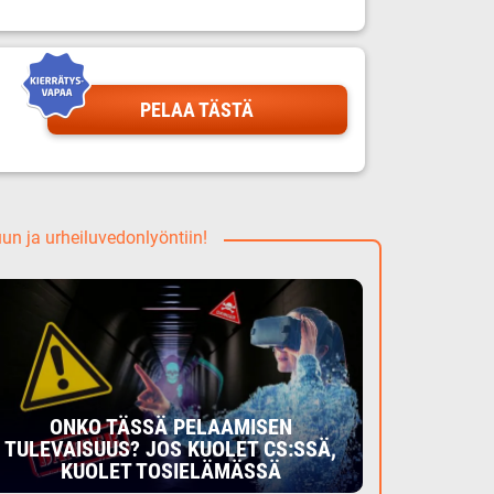
PELAA TÄSTÄ
uun ja urheiluvedonlyöntiin!
ONKO TÄSSÄ PELAAMISEN
TULEVAISUUS? JOS KUOLET CS:SSÄ,
KUOLET TOSIELÄMÄSSÄ