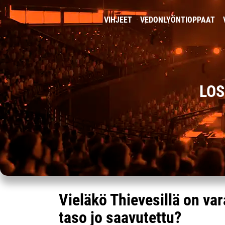
VIHJEET
VEDONLYÖNTIOPPAAT
LOS
Vieläkö Thievesillä on va
taso jo saavutettu?