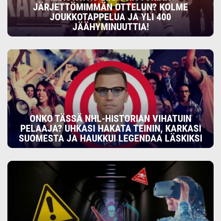
JÄRJETTÖMIMMÄN OTTELUN? KOLME
JOUKKOTAPPELUA JA YLI 400
JÄÄHYMINUUTTIA!
ONKO TÄSSÄ NHL-HISTORIAN VIHATUIN
PELAAJA? UHKASI HAKATA TEININ, KARKASI
SUOMESTA JA HAUKKUI LEGENDAA LÄSKIKSI