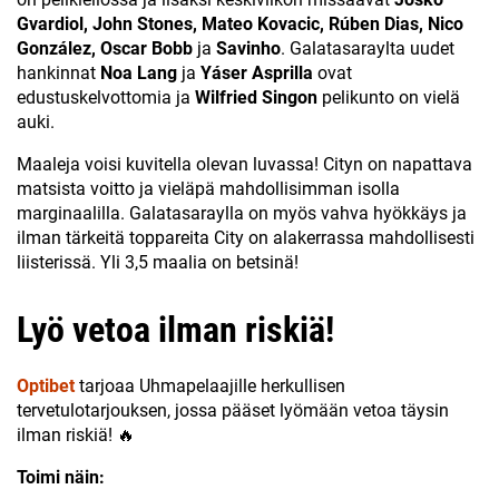
Gvardiol, John Stones, Mateo Kovacic, Rúben Dias, Nico
González, Oscar Bobb
ja
Savinho
. Galatasaraylta uudet
hankinnat
Noa Lang
ja
Yáser Asprilla
ovat
edustuskelvottomia ja
Wilfried Singon
pelikunto on vielä
auki.
Maaleja voisi kuvitella olevan luvassa! Cityn on napattava
matsista voitto ja vieläpä mahdollisimman isolla
marginaalilla. Galatasaraylla on myös vahva hyökkäys ja
ilman tärkeitä toppareita City on alakerrassa mahdollisesti
liisterissä. Yli 3,5 maalia on betsinä!
Lyö vetoa ilman riskiä!
Optibet
tarjoaa Uhmapelaajille herkullisen
tervetulotarjouksen, jossa pääset lyömään vetoa täysin
ilman riskiä! 🔥
Toimi näin: