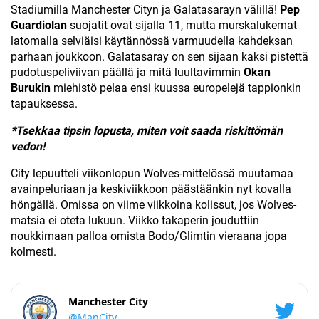
Stadiumilla Manchester Cityn ja Galatasarayn välillä!
Pep
Guardiolan
suojatit ovat sijalla 11, mutta murskalukemat
latomalla selviäisi käytännössä varmuudella kahdeksan
parhaan joukkoon. Galatasaray on sen sijaan kaksi pistettä
pudotuspeliviivan päällä ja mitä luultavimmin
Okan
Burukin
miehistö pelaa ensi kuussa europelejä tappionkin
tapauksessa.
*Tsekkaa tipsin lopusta, miten voit saada riskittömän
vedon!
City lepuutteli viikonlopun Wolves-mittelössä muutamaa
avainpeluriaan ja keskiviikkoon päästäänkin nyt kovalla
höngällä. Omissa on viime viikkoina kolissut, jos Wolves-
matsia ei oteta lukuun. Viikko takaperin jouduttiin
noukkimaan palloa omista Bodo/Glimtin vieraana jopa
kolmesti.
Manchester City
@ManCity