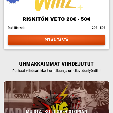
RISKITÖN VETO 20€ - 50€
Riskitön veto
20€ - 50€
PELAA TÄSTÄ
UHMAKKAIMMAT VIIHDEJUTUT
Parhaat viihdeartikkelit urheiluun ja urheiluvedonlyöntiin!
MUISTATKO LIIGA-HISTORIAN