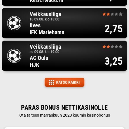
Veikkausliiga
su 09.08. klo 18:00
Ilves
2,75
IFK Mariehamn
Veikkausliiga
su 09.08. klo 19:00
AC Oulu
3,25
HJK
KATSO KAIKKI
PARAS BONUS NETTIKASINOLLE
Ota talteen marraskuun 2023 kuumin kasinobonus