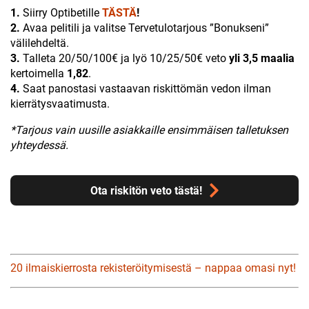
1.
Siirry Optibetille
TÄSTÄ
!
2.
Avaa pelitili ja valitse Tervetulotarjous ”Bonukseni”
välilehdeltä.
3.
Talleta 20/50/100€ ja lyö 10/25/50€ veto
yli 3,5 maalia
kertoimella
1,82
.
4.
Saat panostasi vastaavan riskittömän vedon ilman
kierrätysvaatimusta.
*Tarjous vain uusille asiakkaille ensimmäisen talletuksen
yhteydessä.
Ota riskitön veto tästä!
20 ilmaiskierrosta rekisteröitymisestä – nappaa omasi nyt!