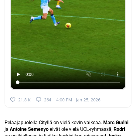
21.8 K
264
4:00 PM · Jan 25, 2026
Pelaajapuolella Cityllä on vielä kovin vaikeaa.
Marc Guéhi
ja
Antoine Semenyo
eivät ole vielä UCL-ryhmässä,
Rodri
on pelikiellossa ja lisäksi keskiviikon missaavat
Josko