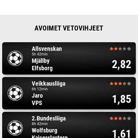
AVOIMET VETOVIHJEET
Allsvenskan
5h 42min
Mjällby
2,82
Elfsborg
Veikkausliiga
6h 12min
Jaro
1,85
VPS
2.Bundesliiga
8h 42min
Wolfsburg
1,61
Kaiserslautern