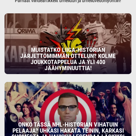
Parhaat viihdeartikkelit urheiluun ja urheiluvedonlyöntiin!
MUISTATKO LIIGA-HISTORIAN
JÄRJETTÖMIMMÄN OTTELUN? KOLME
JOUKKOTAPPELUA JA YLI 400
JÄÄHYMINUUTTIA!
ONKO TÄSSÄ NHL-HISTORIAN VIHATUIN
PELAAJA? UHKASI HAKATA TEININ, KARKASI