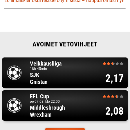
20 ilmaiskierrosta rekisteröitymisestä – nappaa omasi nyt!
AVOIMET VETOVIHJEET
Veikkausliiga
18h 45min
SJK
2,17
Gnistan
EFL Cup
pe 07.08. klo 22:00
Middlesbrough
2,08
Wrexham