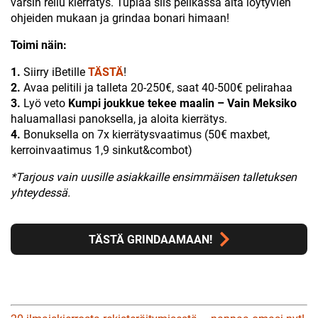
varsin reilu kierrätys. Tuplaa siis pelikassa alta löytyvien
ohjeiden mukaan ja grindaa bonari himaan!
Toimi näin:
1.
Siirry iBetille
TÄSTÄ
!
2.
Avaa pelitili ja talleta 20-250€, saat 40-500€ pelirahaa
3.
Lyö veto
Kumpi joukkue tekee maalin – Vain Meksiko
haluamallasi panoksella, ja aloita kierrätys.
4.
Bonuksella on 7x kierrätysvaatimus (50€ maxbet,
kerroinvaatimus 1,9 sinkut&combot)
*Tarjous vain uusille asiakkaille ensimmäisen talletuksen
yhteydessä.
TÄSTÄ GRINDAAMAAN!