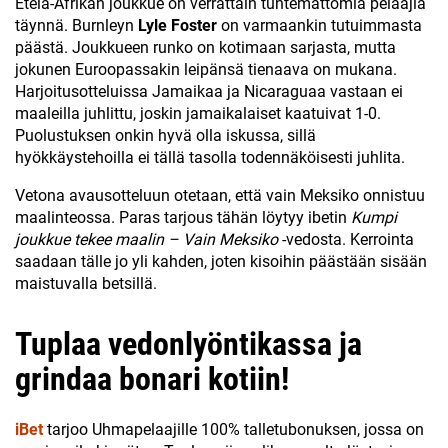
Etelä-Afrikan joukkue on verrattain tuntemattomia pelaajia
täynnä. Burnleyn
Lyle Foster
on varmaankin tutuimmasta
päästä. Joukkueen runko on kotimaan sarjasta, mutta
jokunen Euroopassakin leipänsä tienaava on mukana.
Harjoitusotteluissa Jamaikaa ja Nicaraguaa vastaan ei
maaleilla juhlittu, joskin jamaikalaiset kaatuivat 1-0.
Puolustuksen onkin hyvä olla iskussa, sillä
hyökkäystehoilla ei tällä tasolla todennäköisesti juhlita.
Vetona avausotteluun otetaan, että vain Meksiko onnistuu
maalinteossa. Paras tarjous tähän löytyy ibetin
Kumpi
joukkue tekee maalin – Vain Meksiko
-vedosta. Kerrointa
saadaan tälle jo yli kahden, joten kisoihin päästään sisään
maistuvalla betsillä.
Tuplaa vedonlyöntikassa ja
grindaa bonari kotiin!
iBet
tarjoo Uhmapelaajille 100% talletubonuksen, jossa on