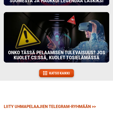
SUOMESTA JA HAUKKUI LEGENDAA LÄSKIKSI
ONKO TÄSSÄ PELAAMISEN TULEVAISUUS? JOS
KUOLET CS:SSÄ, KUOLET TOSIELÄMÄSSÄ
KATSO KAIKKI
LIITY UHMAPELAAJIEN TELEGRAM-RYHMÄÄN >>