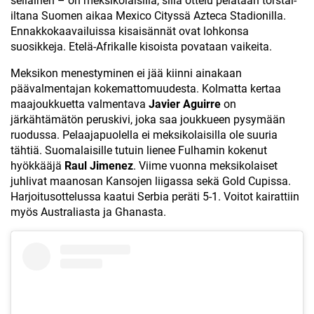
sellainen – on meksikolaisilla, sillä ottelu pelataan torstai-
iltana Suomen aikaa Mexico Cityssä Azteca Stadionilla.
Ennakkokaavailuissa kisaisännät ovat lohkonsa
suosikkeja. Etelä-Afrikalle kisoista povataan vaikeita.
Meksikon menestyminen ei jää kiinni ainakaan
päävalmentajan kokemattomuudesta. Kolmatta kertaa
maajoukkuetta valmentava
Javier Aguirre
on
järkähtämätön peruskivi, joka saa joukkueen pysymään
ruodussa. Pelaajapuolella ei meksikolaisilla ole suuria
tähtiä. Suomalaisille tutuin lienee Fulhamin kokenut
hyökkääjä
Raul Jimenez
. Viime vuonna meksikolaiset
juhlivat maanosan Kansojen liigassa sekä Gold Cupissa.
Harjoitusottelussa kaatui Serbia peräti 5-1. Voitot kairattiin
myös Australiasta ja Ghanasta.