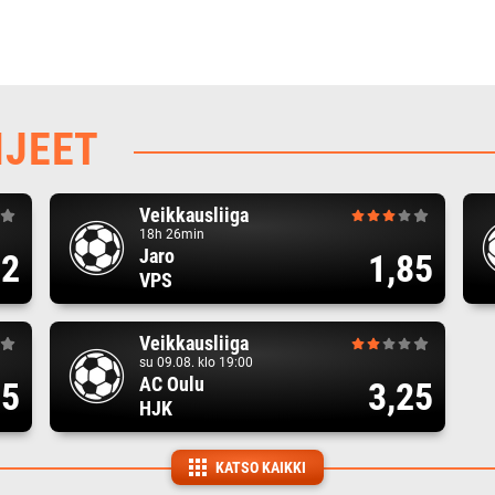
HJEET
Veikkausliiga
18h 26min
Jaro
82
1,85
VPS
Veikkausliiga
su 09.08. klo 19:00
AC Oulu
75
3,25
HJK
KATSO KAIKKI