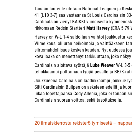
Tänään lauteille otetaan
National Leaguen ja Keski
41 (L10 3-7) saa vastaansa St Louis Cardinalsin 33-
Cardinals on vienyt KAIKKI viimeisestä kymmenestä
rikkomaan Redsin Startteri
Matt Harvey
(ERA 5.79 
Harvey on W-L 1-4 saldollaan vaihtoi joukkuetta ke
Viime kausi oli uran heikoimpia ja välttääkseen fa
siirtomahdollisuus kesken kauden. Nyt uudessa jouk
kova laaka on menettänyt tarkkuuttaan, joka näkyy 
Cardinalsin aloitava syöttäjä
Luke Weaver
W-L 3-5 
tehokkaampi polttamaan lyöjiä pesälle ja BB/K-rati
Joukkueena Cardinals on laadukkaampi joukkue lyöj
Silti Cardinalsin Bullpen on askeleen edellä ja kuo
liikaa lopettajaansa Cody Allenia, joka ei tänään s
Cardinalsin suoraa voittoa, sekä tasoituksella.
20 ilmaiskierrosta rekisteröitymisestä – nappa