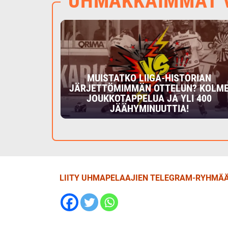
UHMAKKAIMMAT V
MUISTATKO LIIGA-HISTORIAN
JÄRJETTÖMIMMÄN OTTELUN? KOLM
JOUKKOTAPPELUA JA YLI 400
JÄÄHYMINUUTTIA!
LIITY UHMAPELAAJIEN TELEGRAM-RYHMÄÄ