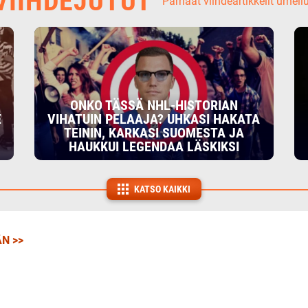
IIHDEJUTUT
Parhaat viihdeartikkelit urheil
ONKO TÄSSÄ NHL-HISTORIAN
E
VIHATUIN PELAAJA? UHKASI HAKATA
TEININ, KARKASI SUOMESTA JA
HAUKKUI LEGENDAA LÄSKIKSI
KATSO KAIKKI
N >>