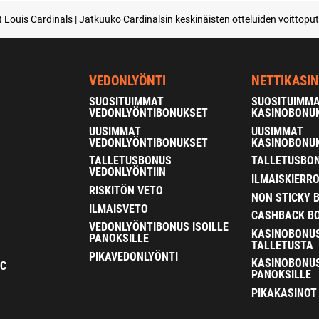
 Louis Cardinals | Jatkuuko Cardinalsin keskinäisten otteluiden voittoput
VEDONLYÖNTI
NETTIKASI
SUOSITUIMMAT
SUOSITUIMM
VEDONLYÖNTIBONUKSET
KASINOBONU
UUSIMMAT
UUSIMMAT
VEDONLYÖNTIBONUKSET
KASINOBONU
TALLETUSBONUS
TALLETUSBON
VEDONLYÖNTIIN
ILMAISKIERR
RISKITÖN VETO
NON STICKY 
ILMAISVETO
CASHBACK B
VEDONLYÖNTIBONUS ISOILLE
KASINOBONU
PANOKSILLE
TALLETUSTA
PIKAVEDONLYÖNTI
KASINOBONUS
FC
PANOKSILLE
PIKAKASINOT