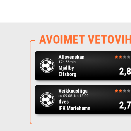
AVOIMET VETOVI
Allsvenskan
17h 56min
Mjällby
2,
Elfsborg
Veikkausliiga
su 09.08. klo 18:00
Ilves
2,
IFK Mariehamn