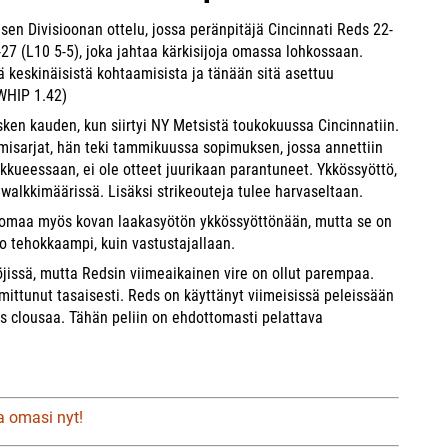
sen Divisioonan ottelu, jossa peränpitäjä Cincinnati Reds 22-
27 (L10 5-5), joka jahtaa kärkisijoja omassa lohkossaan.
 keskinäisistä kohtaamisista ja tänään sitä asettuu
WHIP 1.42)
sken kauden, kun siirtyi NY Metsistä toukokuussa Cincinnatiin.
rmisarjat, hän teki tammikuussa sopimuksen, jossa annettiin
kueessaan, ei ole otteet juurikaan parantuneet. Ykkössyöttö,
walkkimäärissä. Lisäksi strikeouteja tulee harvaseltaan.
omaa myös kovan laakasyötön ykkössyöttönään, mutta se on
o tehokkaampi, kuin vastustajallaan.
issä, mutta Redsin viimeaikainen vire on ollut parempaa.
rmittunut tasaisesti. Reds on käyttänyt viimeisissä peleissään
iis clousaa. Tähän peliin on ehdottomasti pelattava
a omasi nyt!