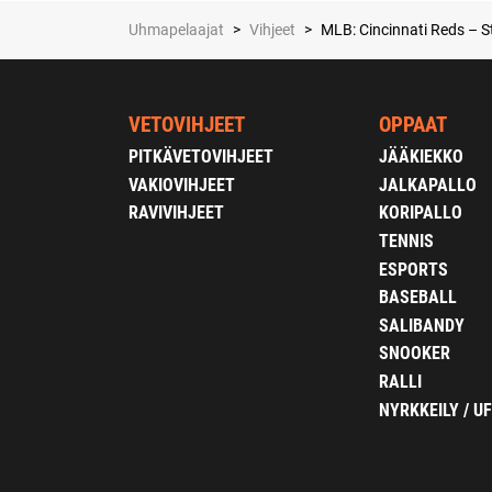
Uhmapelaajat
>
Vihjeet
>
MLB: Cincinnati Reds – St
VETOVIHJEET
OPPAAT
PITKÄVETOVIHJEET
JÄÄKIEKKO
VAKIOVIHJEET
JALKAPALLO
RAVIVIHJEET
KORIPALLO
TENNIS
ESPORTS
BASEBALL
SALIBANDY
SNOOKER
RALLI
NYRKKEILY / U