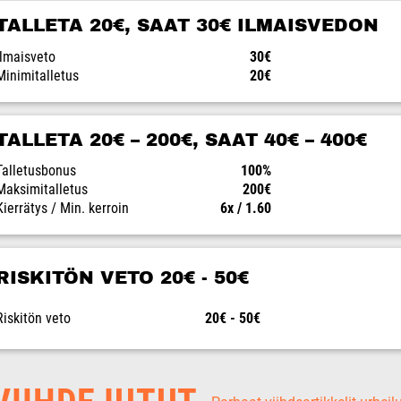
TALLETA 20€, SAAT 30€ ILMAISVEDON
Ilmaisveto
30€
Minimitalletus
20€
TALLETA 20€ – 200€, SAAT 40€ – 400€
Talletusbonus
100%
Maksimitalletus
200€
Kierrätys / Min. kerroin
6x / 1.60
RISKITÖN VETO 20€ - 50€
Riskitön veto
20€ - 50€