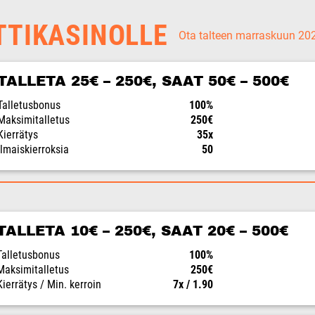
TTIKASINOLLE
Ota talteen marraskuun 2
TALLETA 25€ – 250€, SAAT 50€ – 500€
Talletusbonus
100%
Maksimitalletus
250€
Kierrätys
35x
Ilmaiskierroksia
50
TALLETA 10€ – 250€, SAAT 20€ – 500€
Talletusbonus
100%
Maksimitalletus
250€
Kierrätys / Min. kerroin
7x / 1.90