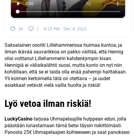
36
1
6:23 PM · Dec 4, 2022
Saksalainen osoitti Lillehammerissa huimaa kuntoa, ja
ilman ikävää sauvarikkoa on pakko väittää, että Hennig
olisi voittanut Lillehammerin kahdenkympin kisan.
Hennigiä ei väliaikalähtö suosi, mutta kunto on nyt niin
kohdillaan, että se ei taida olla enää pahempi haittakaan.
Yli kolmen kertoimella tätä on otettava – ja uudet
asiakkaat vetävät vielä vailla huolta ja riskiä!
Lyö vetoa ilman riskiä!
LuckyCasino
tarjoaa Uhmapelaajille hulppean edun, jolla
päästään lunastamaan tämä betsi täysin riskittömästi.
Panosta 25€ Uhmapelaajien kohteeseen ja saat panoksesi