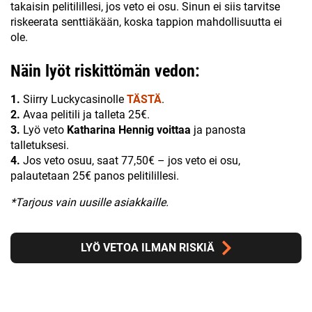
takaisin pelitilillesi, jos veto ei osu. Sinun ei siis tarvitse
riskeerata senttiäkään, koska tappion mahdollisuutta ei
ole.
Näin lyöt riskittömän vedon:
1.
Siirry Luckycasinolle
TÄSTÄ
.
2.
Avaa pelitili ja talleta 25€.
3.
Lyö veto
Katharina Hennig voittaa
ja panosta
talletuksesi.
4.
Jos veto osuu, saat 77,50€ – jos veto ei osu,
palautetaan 25€ panos pelitilillesi.
*Tarjous vain uusille asiakkaille.
LYÖ VETOA ILMAN RISKIÄ