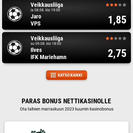
Veikkausliiga
la 08.08. klo 19:00
Jaro
1,85
VPS
Veikkausliiga
su 09.08. klo 18:00
Ilves
2,75
IFK Mariehamn
KATSO KAIKKI
PARAS BONUS NETTIKASINOLLE
Ota talteen marraskuun 2023 kuumin kasinobonus