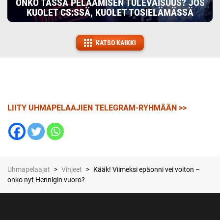
ONKO TÄSSÄ PELAAMISEN TULEVAISUUS? JOS
KUOLET CS:SSÄ, KUOLET TOSIELÄMÄSSÄ
KATSO KAIKKI
LIITY UHMAPELAAJIEN TELEGRAM-RYHMÄÄN >>
Uhmapelaajat
>
Vihjeet
>
Kääk! Viimeksi epäonni vei voiton –
onko nyt Hennigin vuoro?