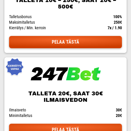
TALLETA 10€ – 250€, SAAT 20€ –
500€
Talletusbonus
100%
Maksimitalletus
250€
Kierrätys / Min. kerroin
7x / 1.90
PELAA TÄSTÄ
TALLETA 20€, SAAT 30€
ILMAISVEDON
Ilmaisveto
30€
Minimitalletus
20€
PELAA TÄSTÄ