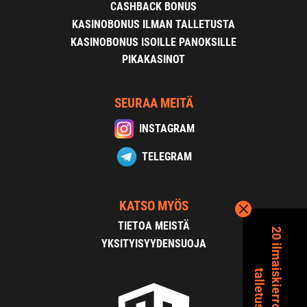
CASHBACK BONUS
KASINOBONUS ILMAN TALLETUSTA
KASINOBONUS ISOILLE PANOKSILLE
PIKAKASINOT
SEURAA MEITÄ
INSTAGRAM
TELEGRAM
KATSO MYÖS
TIETOA MEISTÄ
2
0
i
l
m
a
s
k
i
e
r
r
o
s
t
a
i
l
m
a
n
a
l
l
e
t
u
s
t
a
YKSITYISYYDENSUOJA
i
t