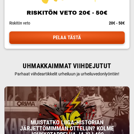
RISKITÖN VETO 20€ - 50€
Riskitön veto
20€ - 50€
PELAA TÄSTÄ
UHMAKKAIMMAT VIIHDEJUTUT
Parhaat viihdeartikkelit urheiluun ja urheiluvedonlyöntiin!
MUISTATKO LIIGA-HISTORIAN
JÄRJETTÖMIMMÄN OTTELUN? KOLME