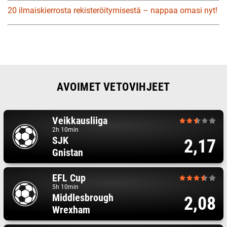
20 ilmaiskierrosta rekisteröitymisestä – nappaa omasi nyt!
AVOIMET VETOVIHJEET
Veikkausliiga
2h 10min
SJK
2,17
Gnistan
EFL Cup
5h 10min
Middlesbrough
2,08
Wrexham