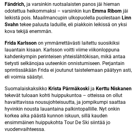
Fändrich,
ja varsinkin ruotsalaisten panos jäi hieman
odotettua heikommaksi – varsinkin kun
Emma Ribom
jäi
leikistä pois. Maailmancupin ulkopuolella puolestaan
Linn
Svahn
tekee paluuta laduille, eli piakkoin leikissä on yksi
kova tekijä enemmän.
Frida Karlsson
on ymmärrettävästi laitettu suosikiksi
lauantain kisaan. Karlsson voitti viime viikonloppuna
kahdenkympin perinteisen yhteislähtökisan, mikä antaa
tietysti selkänojaa uuteenkin onnistumiseen. Perjantain
sprintissäkään Frida ei joutunut taistelemaan päätyyn asti,
eli voimia säästyi.
Suomalaiskaksikko
Krista Pärmäkoski
ja
Kerttu Niskanen
tekevät tuloaan kohti huippukuntoa – otteissa on ollut
havaittavissa nousujohteisuutta, ja jompikumpi saattaa
hyvinkin nousta lauantaina palkintopallille. Nyt onkin
korkea aika päästä kunnon iskuun, sillä kauden
ensimmäinen huippukohta Tour De Ski siintää jo
vuodenvaihteessa.