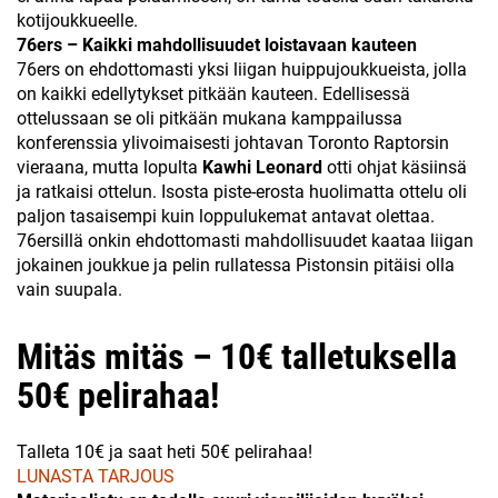
kotijoukkueelle.
76ers – Kaikki mahdollisuudet loistavaan kauteen
76ers on ehdottomasti yksi liigan huippujoukkueista, jolla
on kaikki edellytykset pitkään kauteen. Edellisessä
ottelussaan se oli pitkään mukana kamppailussa
konferenssia ylivoimaisesti johtavan Toronto Raptorsin
vieraana, mutta lopulta
Kawhi Leonard
otti ohjat käsiinsä
ja ratkaisi ottelun. Isosta piste-erosta huolimatta ottelu oli
paljon tasaisempi kuin loppulukemat antavat olettaa.
76ersillä onkin ehdottomasti mahdollisuudet kaataa liigan
jokainen joukkue ja pelin rullatessa Pistonsin pitäisi olla
vain suupala.
Mitäs mitäs – 10€ talletuksella
50€ pelirahaa!
Talleta 10€ ja saat heti 50€ pelirahaa!
LUNASTA TARJOUS