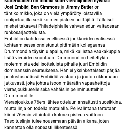
Materiaalietu on todella suuri vierailijoiden hyväksi
Joel Embiid, Ben Simmons
ja
Jimmy Butler
on
tähtikolmikko, joka on vielä ympäröity loistavilla
roolipelaajilla sekä kolmen pisteen heittäjillä. Tällaiset
miehet takaavat Philadelphialle vahvan edun valtaosaan
runkosarjaotteluista.
Embiid on kahdessa edellisessä joukkueiden välisessä
kohtaamisessa onnistunut pitämään kollegaansa
Drummondia täysin ulapalla, mikä kallistaa vaakakuppia
lisää vieraiden suuntaan. Drummond on heitettykin
molemmista edellisotteluista pihalle juuri Embiidin
dominanssin seurauksena. Hän ei yksinkertaisesti pärjää
puolustuspäässä Embiidiä vastaan ja joutuu rikkomaan
jatkuvasti, joka johtaa isoon määrään vapaaheittoja
vierasjoukkueelle sekä vähäisiin peliminuutteihin
Drummondille.
Vierasjoukkue 76ers lähtee otteluun ansaitusti suosikkina,
mutta linja on todella matalalla. Pelivalintana tartutaan
kiinni 76ersin vähintään kolmen pisteen voittoon.
Tasoituslinja tulee nousemaan päivän aikana, joten
kannattaa olla nopeasti liikenteessä!