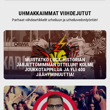
UHMAKKAIMMAT VIIHDEJUTUT
Parhaat viihdeartikkelit urheiluun ja urheiluvedonlyöntiin!
MUISTATKO LIIGA-HISTORIAN
JÄRJETTÖMIMMÄN OTTELUN? KOLME
JOUKKOTAPPELUA JA YLI 400
JÄÄHYMINUUTTIA!