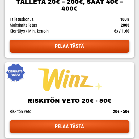
TALLETA 20€ – 200€, SAAT 40€ –
400€
Talletusbonus
100%
Maksimitalletus
200€
Kierrätys / Min. kerroin
6x / 1.60
PELAA TÄSTÄ
RISKITÖN VETO 20€ - 50€
Riskitön veto
20€ - 50€
PELAA TÄSTÄ