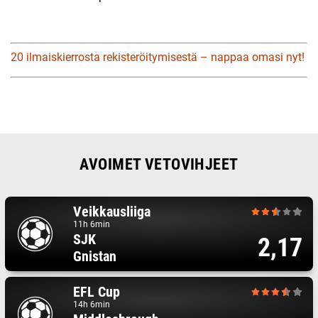
20 ilmaiskierrosta rekisteröitymisestä – nappaa omasi nyt!
AVOIMET VETOVIHJEET
Veikkausliiga
11h 6min
SJK
2,17
Gnistan
EFL Cup
14h 6min