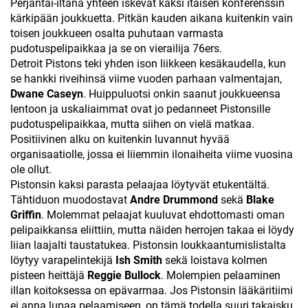
Perjantai-iltana yhteen iskevät kaksi itäisen konferenssin
kärkipään joukkuetta. Pitkän kauden aikana kuitenkin vain
toisen joukkueen osalta puhutaan varmasta
pudotuspelipaikkaa ja se on vierailija 76ers.
Detroit Pistons teki yhden ison liikkeen kesäkaudella, kun
se hankki riveihinsä viime vuoden parhaan valmentajan,
Dwane Caseyn
. Huippuluotsi onkin saanut joukkueensa
lentoon ja uskaliaimmat ovat jo pedanneet Pistonsille
pudotuspelipaikkaa, mutta siihen on vielä matkaa.
Positiivinen alku on kuitenkin luvannut hyvää
organisaatiolle, jossa ei liiemmin ilonaiheita viime vuosina
ole ollut.
Pistonsin kaksi parasta pelaajaa löytyvät etukentältä.
Tähtiduon muodostavat
Andre Drummond
sekä
Blake
Griffin
. Molemmat pelaajat kuuluvat ehdottomasti oman
pelipaikkansa eliittiin, mutta näiden herrojen takaa ei löydy
liian laajalti taustatukea. Pistonsin loukkaantumislistalta
löytyy varapelintekijä
Ish Smith
sekä loistava kolmen
pisteen heittäjä
Reggie Bullock
. Molempien pelaaminen
illan koitoksessa on epävarmaa. Jos Pistonsin lääkäritiimi
ei anna lupaa pelaamiseen, on tämä todella suuri takaisku