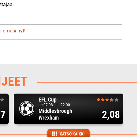
stajaa.
a omasi nyt!
HJEET
EFL Cup
pe 07.08. klo 22:00
Middlesbrough
17
2,08
Wrexham
KATSO KAIKKI