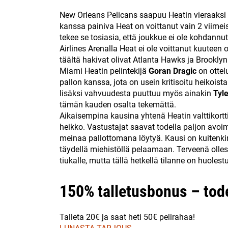
New Orleans Pelicans saapuu Heatin vieraaks
kanssa painiva Heat on voittanut vain 2 viime
tekee se tosiasia, että joukkue ei ole kohdannu
Airlines Arenalla Heat ei ole voittanut kuuteen o
täältä hakivat olivat Atlanta Hawks ja Brooklyn
Miami Heatin pelintekijä
Goran Dragic
on ottel
pallon kanssa, jota on usein kritisoitu heikois
lisäksi vahvuudesta puuttuu myös ainakin
Tyl
tämän kauden osalta tekemättä.
Aikaisempina kausina yhtenä Heatin valttikortti
heikko. Vastustajat saavat todella paljon avoimi
meinaa pallottomana löytyä. Kausi on kuitenki
täydellä miehistöllä pelaamaan. Terveenä olle
tiukalle, mutta tällä hetkellä tilanne on huoles
150% talletusbonus – tode
Talleta 20€ ja saat heti 50€ pelirahaa!