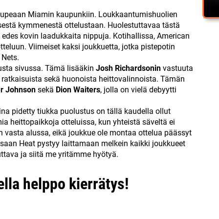
i upeaan Miamin kaupunkiin. Loukkaantumishuolien
isestä kymmenestä ottelustaan. Huolestuttavaa tästä
t edes kovin laadukkaita nippuja. Kotihallissa, American
tteluun. Viimeiset kaksi joukkuetta, jotka pistepotin
 Nets.
usta sivussa. Tämä lisääkin
Josh Richardsonin
vastuuta
ta ratkaisuista sekä huonoista heittovalinnoista. Tämän
er Johnson
sekä
Dion Waiters
, jolla on vielä debyytti
na pidetty tiukka puolustus on tällä kaudella ollut
a heittopaikkoja otteluissa, kun yhteistä säveltä ei
n vasta alussa, eikä joukkue ole montaa ottelua päässyt
ssaan Heat pystyy laittamaan melkein kaikki joukkueet
tuttava ja siitä me yritämme hyötyä.
lla helppo kierrätys!