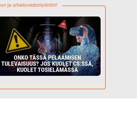
uun ja urheiluvedonlyöntiin!
ONKO TÄSSÄ PELAAMISEN
TULEVAISUUS? JOS KUOLET CS:SSÄ,
KUOLET TOSIELÄMÄSSÄ