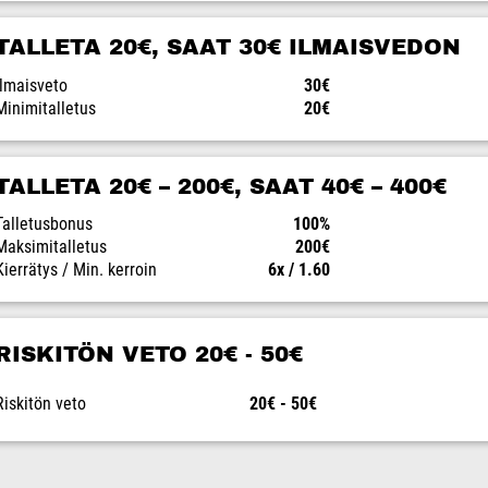
TALLETA 20€, SAAT 30€ ILMAISVEDON
Ilmaisveto
30€
Minimitalletus
20€
TALLETA 20€ – 200€, SAAT 40€ – 400€
Talletusbonus
100%
Maksimitalletus
200€
Kierrätys / Min. kerroin
6x / 1.60
RISKITÖN VETO 20€ - 50€
Riskitön veto
20€ - 50€