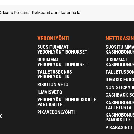
leans Pelicans | Pelikaanit aurinkorannalla
VEDONLYÖNTI
NETTIKASI
SUOSITUIMMAT
SUOSITUIMM
VEDONLYÖNTIBONUKSET
KASINOBONU
UUSIMMAT
UUSIMMAT
VEDONLYÖNTIBONUKSET
KASINOBONU
TALLETUSBONUS
TALLETUSBON
VEDONLYÖNTIIN
ILMAISKIERR
RISKITÖN VETO
NON STICKY 
ILMAISVETO
CASHBACK B
VEDONLYÖNTIBONUS ISOILLE
KASINOBONU
PANOKSILLE
TALLETUSTA
PIKAVEDONLYÖNTI
KASINOBONUS
FC
PANOKSILLE
PIKAKASINOT