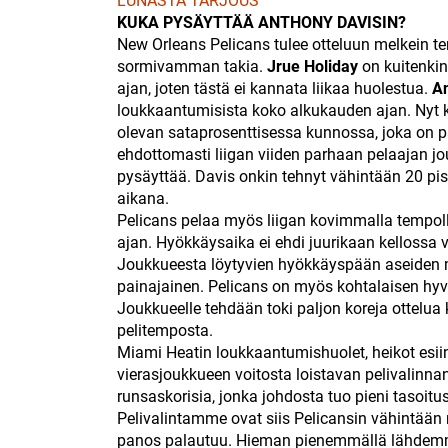
LUNASTA TARJOUS
KUKA PYSÄYTTÄÄ ANTHONY DAVISIN?
New Orleans Pelicans tulee otteluun melkein t
sormivamman takia.
Jrue Holiday
on kuitenkin
ajan, joten tästä ei kannata liikaa huolestua.
An
loukkaantumisista koko alkukauden ajan. Nyt 
olevan sataprosenttisessa kunnossa, joka on pa
ehdottomasti liigan viiden parhaan pelaajan 
pysäyttää. Davis onkin tehnyt vähintään 20 pis
aikana.
Pelicans pelaa myös liigan kovimmalla tempolla
ajan. Hyökkäysaika ei ehdi juurikaan kellossa 
Joukkueesta löytyvien hyökkäyspään aseiden 
painajainen. Pelicans on myös kohtalaisen hyv
Joukkueelle tehdään toki paljon koreja ottel
pelitemposta.
Miami Heatin loukkaantumishuolet, heikot esii
vierasjoukkueen voitosta loistavan pelivalinnan
runsaskorisia, jonka johdosta tuo pieni tasoitu
Pelivalintamme ovat siis Pelicansin vähintään n
panos palautuu. Hieman pienemmällä lähdemme 