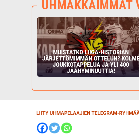
UHMAKKAIMMAT V
MUISTATKO LIIGA-HISTORIAN
JÄRJETTÖMIMMÄN OTTELUN? KOLM
JOUKKOTAPPELUA JA YLI 400
JÄÄHYMINUUTTIA!
LIITY UHMAPELAAJIEN TELEGRAM-RYHMÄÄ