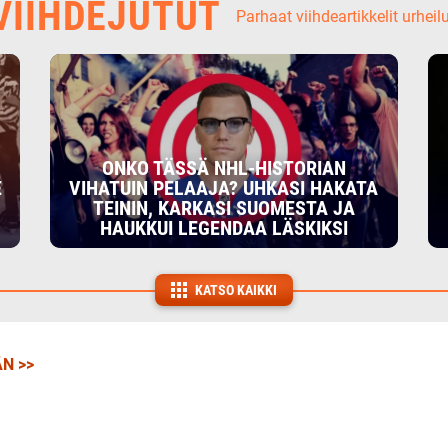
IIHDEJUTUT
Parhaat viihdeartikkelit urheil
ONKO TÄSSÄ NHL-HISTORIAN
E
VIHATUIN PELAAJA? UHKASI HAKATA
TEININ, KARKASI SUOMESTA JA
HAUKKUI LEGENDAA LÄSKIKSI
KATSO KAIKKI
N >>