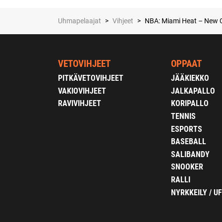
Uhmapelaajat
>
Vihjeet
>
NBA: Miami Heat – New Or
VETOVIHJEET
OPPAAT
PITKÄVETOVIHJEET
JÄÄKIEKKO
VAKIOVIHJEET
JALKAPALLO
RAVIVIHJEET
KORIPALLO
TENNIS
ESPORTS
BASEBALL
SALIBANDY
SNOOKER
RALLI
NYRKKEILY / U