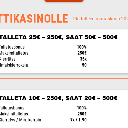
TTIKASINOLLE
Ota talteen marraskuun 2
TALLETA 25€ – 250€, SAAT 50€ – 500€
Talletusbonus
100%
Maksimitalletus
250€
Kierrätys
35x
Ilmaiskierroksia
50
TALLETA 10€ – 250€, SAAT 20€ – 500€
Talletusbonus
100%
Maksimitalletus
250€
Kierrätys / Min. kerroin
7x / 1.90