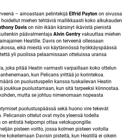
erveenä – ainoastaan pelintekijä
Elfrid Payton
on sivussa
 hoidellut miehen tehtäviä mallikkaasti koko alkukauden
thony Davis
on niin ikään kärsinyt ikävistä pienistä
kuitenkin päävalmentaja
Alvin Gentry
vakuuttaa miehen
inajainen Heatille. Davis on terveenä ollessaan
joukossa, eikä miestä voi käytännössä hyökkäyspäässä
tettä yli puolissa pelaamissaan otteluissa uransa
, joka pitää Heatin varmasti varpaillaan koko ottelun
vanhenemaan, kun Pelicans yrittää jo korintekoa.
määrä on puolustuspelin kanssa tuskailevan Heatin
ä joukkue puolustamaan, kun sitä tarpeeksi kiinnostaa.
ua kohden, mutta se johtuu nimenomaan nopeasta
ntymiset puolustuspäässä sekä huono vire tekevät
. Pelicansin ottelut ovat myös yleensä todella
s on entistä helpompi ottaa vetokupongille.
eljän pisteen voitto, jossa kolmen pisteen voitolla
kokeilemaan Davisin pisteitä, kun Heatillä ei oikein