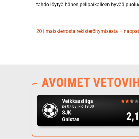
tahdo löytyä hänen pelipaikalleen hyvää puolu
20 ilmaiskierrosta rekisteröitymisestä – nappa
AVOIMET VETOVI
Veikkausliiga
pe 07.08. klo 19:00
SJK
2,
Gnistan