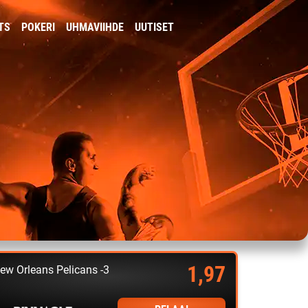
TS
POKERI
UHMAVIIHDE
UUTISET
1,97
ew Orleans Pelicans -3