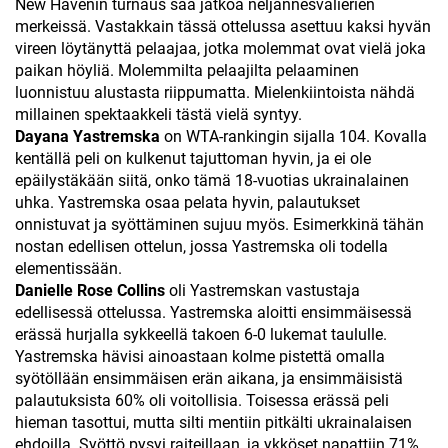
New Havenin turnaus saa jatkoa neljännesvälierien
merkeissä. Vastakkain tässä ottelussa asettuu kaksi hyvän
vireen löytänyttä pelaajaa, jotka molemmat ovat vielä joka
paikan höyliä. Molemmilta pelaajilta pelaaminen
luonnistuu alustasta riippumatta. Mielenkiintoista nähdä
millainen spektaakkeli tästä vielä syntyy.
Dayana
Yastremska
on WTA-rankingin sijalla 104. Kovalla
kentällä peli on kulkenut tajuttoman hyvin, ja ei ole
epäilystäkään siitä, onko tämä 18-vuotias ukrainalainen
uhka. Yastremska osaa pelata hyvin, palautukset
onnistuvat ja syöttäminen sujuu myös. Esimerkkinä tähän
nostan edellisen ottelun, jossa Yastremska oli todella
elementissään.
Danielle Rose Collins
oli Yastremskan vastustaja
edellisessä ottelussa. Yastremska aloitti ensimmäisessä
erässä hurjalla sykkeellä takoen 6-0 lukemat taululle.
Yastremska hävisi ainoastaan kolme pistettä omalla
syötöllään ensimmäisen erän aikana, ja ensimmäisistä
palautuksista 60% oli voitollisia. Toisessa erässä peli
hieman tasottui, mutta silti mentiin pitkälti ukrainalaisen
ehdoilla. Syöttö pysyi raiteillaan, ja ykköset napattiin 71%