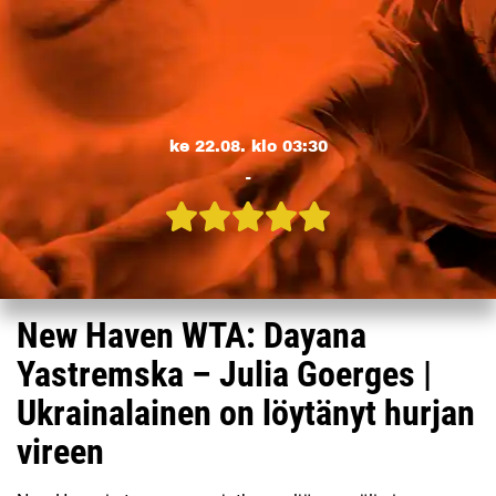
ke 22.08. klo 03:30
-
New Haven WTA: Dayana
Yastremska – Julia Goerges |
Ukrainalainen on löytänyt hurjan
vireen