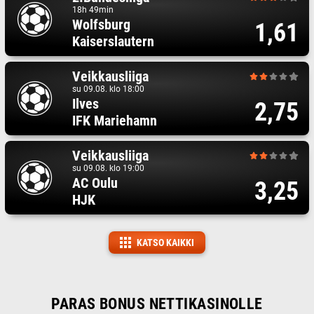
18h 49min
Wolfsburg
1,61
Kaiserslautern
Veikkausliiga
su 09.08. klo 18:00
Ilves
2,75
IFK Mariehamn
Veikkausliiga
su 09.08. klo 19:00
AC Oulu
3,25
HJK
KATSO KAIKKI
PARAS BONUS NETTIKASINOLLE