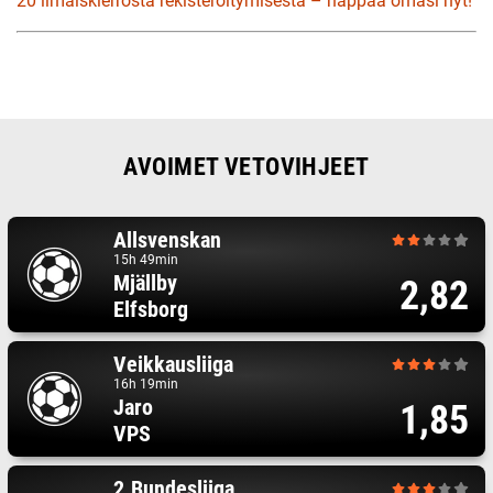
20 ilmaiskierrosta rekisteröitymisestä – nappaa omasi nyt!
AVOIMET VETOVIHJEET
Allsvenskan
15h 49min
Mjällby
2,82
Elfsborg
Veikkausliiga
16h 19min
Jaro
1,85
VPS
2.Bundesliiga