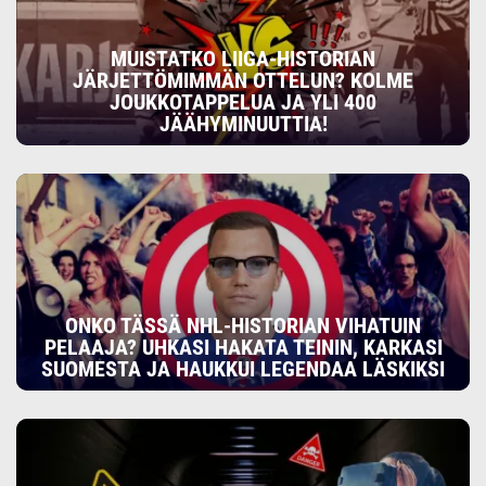
MUISTATKO LIIGA-HISTORIAN
JÄRJETTÖMIMMÄN OTTELUN? KOLME
JOUKKOTAPPELUA JA YLI 400
JÄÄHYMINUUTTIA!
ONKO TÄSSÄ NHL-HISTORIAN VIHATUIN
PELAAJA? UHKASI HAKATA TEININ, KARKASI
SUOMESTA JA HAUKKUI LEGENDAA LÄSKIKSI