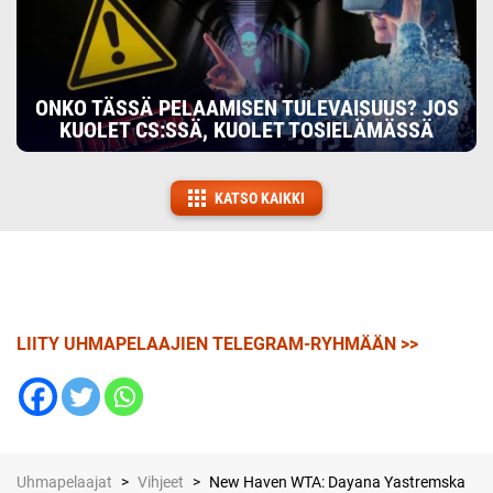
ONKO TÄSSÄ PELAAMISEN TULEVAISUUS? JOS
KUOLET CS:SSÄ, KUOLET TOSIELÄMÄSSÄ
KATSO KAIKKI
LIITY UHMAPELAAJIEN TELEGRAM-RYHMÄÄN >>
Uhmapelaajat
>
Vihjeet
>
New Haven WTA: Dayana Yastremska