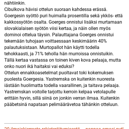
nähtiinkin.
Cibulkova hävisi ottelun suoraan kahdessa erässä.
Goergesin syöttö puri huimalla prosentilla sekä ykkös- että
kakkossyötön osalta. Goerges onnistui lisäksi murtamaan
slovakialaisen syötön viisi kertaa, ja näin ollen myös
dominoi ottelua täysin. Palauttajana Goerges onnistui
tekemään tuhojaan voittaessaan keskimäärin 40%
palautuksistaan. Murtopallot hän käytti todella
tehokkaasti, ja 71% teholla hän murroissa onnistuikin.
Tällä kertaa vastassa on toinen kiven kova pelaaja, mutta
onko nuori ikä haitaksi vai eduksi?
Ottelun ennakkoasetelmat puoltavat toki kokemuksen
puolesta Goergesia. Yastremska on kuitenkin nuoresta
iästään huolimatta todella vaarallinen, ja taitava pelaaja.
Yastremskan voitolle tarjottu kerroin kelpaa vetolapulle
erittäin hyvin, sillä siinä on jonkin verran ilmaa. Kuitenkin
pääbetsinä napataan pelimäärävetoa tähänkin otteluun.