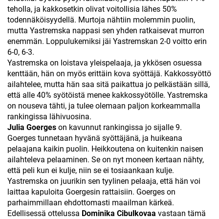
teholla, ja kakkosetkin olivat voitollisia lähes 50%
todennäköisyydellä. Murtoja nähtiin molemmin puolin,
mutta Yastremska nappasi sen yhden ratkaisevat murron
enemmän. Loppulukemiksi jäi Yastremskan 2-0 voitto erin
6-0, 6-3.
Yastremska on loistava yleispelaaja, ja ykkösen osuessa
kenttään, hän on myös erittäin kova syöttäjä. Kakkossyöttö
ailahtelee, mutta hän saa sitä paikattua jo pelkästään sillä,
että alle 40% syötöistä menee kakkossyötölle. Yastremska
on nouseva tähti, ja tulee olemaan paljon korkeammalla
rankingissa lähivuosina.
Julia Goerges
on kavunnut rankingissa jo sijalle 9.
Goerges tunnetaan hyvänä syöttäjänä, ja huikeana
pelaajana kaikin puolin. Heikkoutena on kuitenkin naisen
ailahteleva pelaaminen. Se on nyt moneen kertaan nähty,
että peli kun ei kulje, niin se ei tosiaankaan kulje.
Yastremska on juurikin sen tyylinen pelaaja, että hän voi
laittaa kapuloita Goergesin rattaisiin. Goerges on
parhaimmillaan ehdottomasti maailman kärkeä.
Edellisessä ottelussa
Dominika Cibulkovaa
vastaan tämä