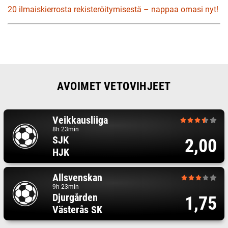
20 ilmaiskierrosta rekisteröitymisestä – nappaa omasi nyt!
AVOIMET VETOVIHJEET
Veikkausliiga
8h 23min
SJK
2,00
HJK
Allsvenskan
9h 23min
Djurgården
1,75
Västerås SK