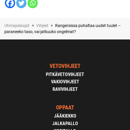
Uhmapelaajat
>
Vihjeet
>
Rangersissa puhaltaa uudet tuulet –
paraneeko taso, vai jatkuuko ongelmat?
VETOVIHJEET
PITKÄVETOVIHJEET
VAKIOVIHJEET
RAVIVIHJEET
OPPAAT
JÄÄKIEKKO
JALKAPALLO