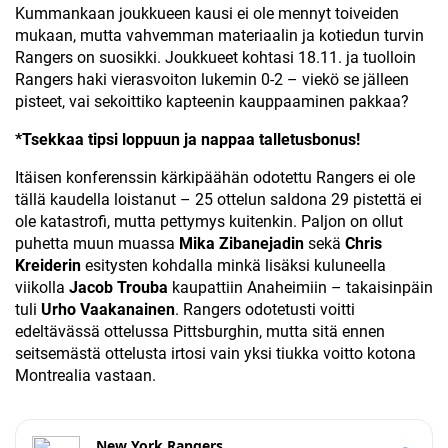
Kummankaan joukkueen kausi ei ole mennyt toiveiden
mukaan, mutta vahvemman materiaalin ja kotiedun turvin
Rangers on suosikki. Joukkueet kohtasi 18.11. ja tuolloin
Rangers haki vierasvoiton lukemin 0-2 – viekö se jälleen
pisteet, vai sekoittiko kapteenin kauppaaminen pakkaa?
*Tsekkaa tipsi loppuun ja nappaa talletusbonus!
Itäisen konferenssin kärkipäähän odotettu Rangers ei ole
tällä kaudella loistanut – 25 ottelun saldona 29 pistettä ei
ole katastrofi, mutta pettymys kuitenkin. Paljon on ollut
puhetta muun muassa
Mika Zibanejadin
sekä
Chris
Kreiderin
esitysten kohdalla minkä lisäksi kuluneella
viikolla
Jacob Trouba
kaupattiin Anaheimiin – takaisinpäin
tuli
Urho Vaakanainen
. Rangers odotetusti voitti
edeltävässä ottelussa Pittsburghin, mutta sitä ennen
seitsemästä ottelusta irtosi vain yksi tiukka voitto kotona
Montrealia vastaan.
New York Rangers