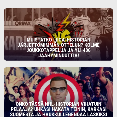
MUISTATKO LIIGA-HISTORIAN
JÄRJETTÖMIMMÄN OTTELUN? KOLME
JOUKKOTAPPELUA JA YLI 400
JÄÄHYMINUUTTIA!
ONKO TÄSSÄ NHL-HISTORIAN VIHATUIN
PELAAJA? UHKASI HAKATA TEININ, KARKASI
SUOMESTA JA HAUKKUI LEGENDAA LÄSKIKSI