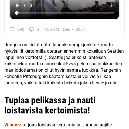
290
3
1:06 AM · Dec 7, 2024
Rangers on kieltämättä laadukkaampi joukkue, mutta
nykyisillä kertoimilla otetaan ennemmin kokeiluun Seattlen
lopullinen voitto(ML). Seattle jää erikoistilanteissa
kakkoseksi, mutta esimerkiksi 5vs5 pelatessa joukkueiden
maaliodottamat on ollut hyvin samaa luokkaa. Rangersin
kohdalla Pittsburghin kaatamisesta ei voi vielä liikaa
innostua, vaikka toki kaikista heikoin jakso lienee jo ohi.
Tuplaa pelikassa ja nauti
loistavista kertoimista!
Winnerz
tarjoaa loistavia kertoimia ja Uhmapelaajille