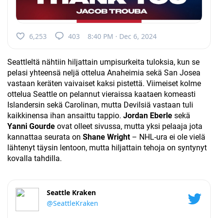
6,253
403
8:40 PM · Dec 6, 2024
Seattleltä nähtiin hiljattain umpisurkeita tuloksia, kun se
pelasi yhteensä neljä ottelua Anaheimia sekä San Josea
vastaan keräten vaivaiset kaksi pistettä. Viimeiset kolme
ottelua Seattle on pelannut vieraissa kaataen komeasti
Islandersin sekä Carolinan, mutta Devilsiä vastaan tuli
kaikkinensa ihan ansaittu tappio.
Jordan Eberle
sekä
Yanni Gourde
ovat olleet sivussa, mutta yksi pelaaja jota
kannattaa seurata on
Shane Wright
– NHL-ura ei ole vielä
lähtenyt täysin lentoon, mutta hiljattain tehoja on syntynyt
kovalla tahdilla.
Seattle Kraken
@SeattleKraken