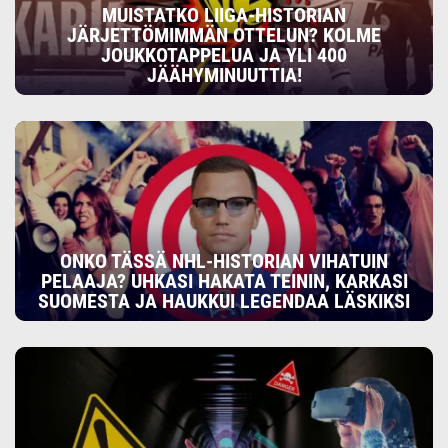
MUISTATKO LIIGA-HISTORIAN
JÄRJETTÖMIMMÄN OTTELUN? KOLME
JOUKKOTAPPELUA JA YLI 400
JÄÄHYMINUUTTIA!
ONKO TÄSSÄ NHL-HISTORIAN VIHATUIN
PELAAJA? UHKASI HAKATA TEININ, KARKASI
SUOMESTA JA HAUKKUI LEGENDAA LÄSKIKSI