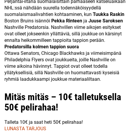
Perjantai-iltana suomalaisittain parhaaseen katseluaikaan
NHL:ssä nähdään suurella todennäköisyydellä
suomalaismaalivahtien kohtaaminen, kun
Tuukka Raskin
Boston Bruins isännöi
Pekka Rinteen
ja
Juuse Saroksen
Nashville Predatorsia. Nashvillen viime aikojen esitykset
ovat olleet jokseenkin yllättäviä, sillä joukkue on kärsinyt
ennalta heikommilleen tappioita tappion perään.
Predatorsilla kolmen tappion suora
Ottawa Senators, Chicago Blackhawks ja viimeisimpänä
Philadelphia Flyers ovat joukkueita, joille Nashville on
viime aikoina hävinnyt. Tappiot ovat olleet todella
yllätyksellisiä, sillä Nashville on huomattavasti kyseisiä
ryhmiä laadukkaampi joukkue materiaaliltaan.
Mitäs mitäs – 10€ talletuksella
50€ pelirahaa!
Talleta 10€ ja saat heti 50€ pelirahaa!
LUNASTA TARJOUS