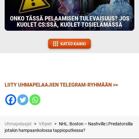
ONKO TÄSSÄ PELAAMISEN TULEVAISUUS? JOS
KUOLET CS:SSÄ, KUOLET TOSIELÄMÄSSÄ
KATSO KAIKKI
LIITY UHMAPELAAJIEN TELEGRAM-RYHMÄÄN >>
Uhmapelaajat
>
Vihjeet
>
NHL: Boston – Nashville | Predatorsilla
jotakin hampaankolossa tappioputkessa?