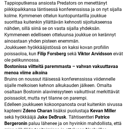
Tappioputkensa ansiosta Predators on menettänyt
piikkipaikkansa läntisessä konferenssissa ja on nyt sijalla
kolme. Kymmenen ottelun kuntopuntarilla joukkue
suorittaa kuitenkin yllättävän kehnosti sijoitukseensa
nähden, sillä siinä se on vasta sijalla yhdeksän.
Kymmeneen edelliseen otteluunsa joukkue on kerännyt
ainoastaan yhden pisteen enemmän.
Joukkueen hyökkääjistössä on kaksi kovan profiilin
poissaoloa, kun
Filip Forsberg
sekä
Viktor Arvidsson
eivät
ole pelikunnossa.
Bostonissa viitteitä paremmasta – vahvan vakuuttavaa
menoa viime aikoina
Bruins on noussut itäisessä konferenssissa viidennelle
sijalle melkoisen kehnon alkukauden jälkeen. Omalta
osaltaan Bostonin alavireisyyteen vaikuttivat merkittävät
poissaolot, mutta nyt tilanne on parempi.
Edelleen joukkueen kokoonpanosta ovat kuitenkin sivussa
kapteeni
Zdeno Charan
lisäksi puolustaja
Kevan Miller
sekä hyökkääjä
Jake DeBrusk
. Tähtisentteri
Patrice
Bergeronin
paluu lähenee ja on hyvinkin mahdollista, että