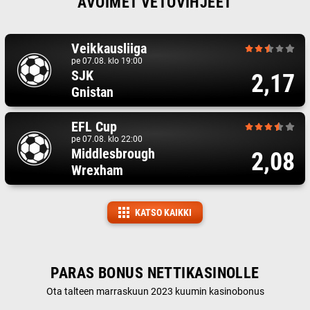
AVOIMET VETOVIHJEET
Veikkausliiga
pe 07.08. klo 19:00
SJK
2,17
Gnistan
EFL Cup
pe 07.08. klo 22:00
Middlesbrough
2,08
Wrexham
KATSO KAIKKI
PARAS BONUS NETTIKASINOLLE
Ota talteen marraskuun 2023 kuumin kasinobonus