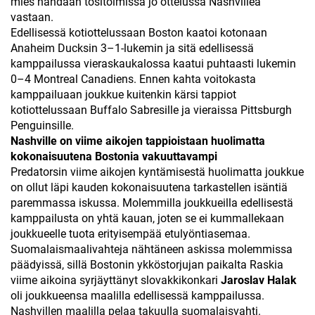
mies nähdään tositoimissa jo ottelussa Nashvillea
vastaan.
Edellisessä kotiottelussaan Boston kaatoi kotonaan
Anaheim Ducksin 3–1-lukemin ja sitä edellisessä
kamppailussa vieraskaukalossa kaatui puhtaasti lukemin
0–4 Montreal Canadiens. Ennen kahta voitokasta
kamppailuaan joukkue kuitenkin kärsi tappiot
kotiottelussaan Buffalo Sabresille ja vieraissa Pittsburgh
Penguinsille.
Nashville on viime aikojen tappioistaan huolimatta
kokonaisuutena Bostonia vakuuttavampi
Predatorsin viime aikojen kyntämisestä huolimatta joukkue
on ollut läpi kauden kokonaisuutena tarkastellen isäntiä
paremmassa iskussa. Molemmilla joukkueilla edellisestä
kamppailusta on yhtä kauan, joten se ei kummallekaan
joukkueelle tuota erityisempää etulyöntiasemaa.
Suomalaismaalivahteja nähtäneen askissa molemmissa
päädyissä, sillä Bostonin ykköstorjujan paikalta Raskia
viime aikoina syrjäyttänyt slovakkikonkari
Jaroslav Halak
oli joukkueensa maalilla edellisessä kamppailussa.
Nashvillen maalilla pelaa takuulla suomalaisvahti.