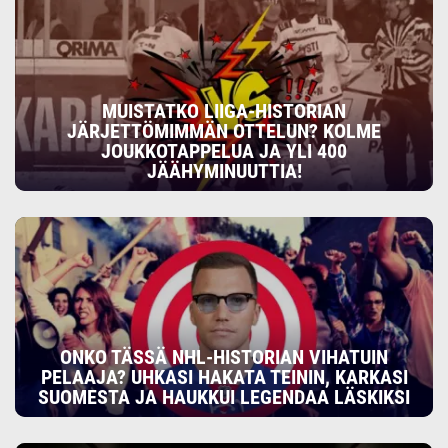
MUISTATKO LIIGA-HISTORIAN
JÄRJETTÖMIMMÄN OTTELUN? KOLME
JOUKKOTAPPELUA JA YLI 400
JÄÄHYMINUUTTIA!
ONKO TÄSSÄ NHL-HISTORIAN VIHATUIN
PELAAJA? UHKASI HAKATA TEININ, KARKASI
SUOMESTA JA HAUKKUI LEGENDAA LÄSKIKSI