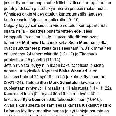
jakso. Ryhmä on napsinut edellisiin viiteen kamppailuunsa
peräti yhdeksän pistettä kymmenen pisteen maksimista.
Winnipeg onkin viiden ottelun kuntopuntarilla läntisen
konferenssin kärjessä maalierolla 20–10.
Calgary löytyy samaisesta viiden ottelun kuntopuntarista
sijalta neljä – kerättyjä pisteitä viiteen edelliseen
kamppailuun on kuusi. Joukkueen päätähtenä ovat
häärineet
Matthew Tkachuck
sekä
Sean Monahan
, jotka
ovat paukuttaneet pisteitä tasaiseen tahtiin. Jälkimmäinen
on kerännyt 24 tehomerkintää (12+12) ja Tkachuck
puolestaan 25 pistettä (11+14).
Jetsin riveistä löytyy niin ikään kaksi tasaisesti pisteitä
naputellutta yksilöä. Kapteeni
Blake Wheelerillä
on
kasassa huimat 21 syöttöpistettä ja kolme täysosumaa
(3+21=24). Taitosentteri
Mark Scheifelen
lavasta on
puolestaan syntynyt 11 maalia ja 11 alustusta (11+11=22).
Kauaksi ei tosin jää myöskään kärkikorin hyökkääjiin
lukeutuva
Kyle Connor
20:llä tehopisteellään (10+10).
Aivan alkukaudesta pelaamisensa kanssa tuskaillut
Patrik
Laine
on löytänyt maalivainunsa ja nyt tehtyjä osumia on