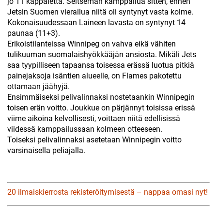
jo 11 kappaletta. Seitsemän kamppailua sitten, ennen
Jetsin Suomen vierailua niitä oli syntynyt vasta kolme.
Kokonaisuudessaan Laineen lavasta on syntynyt 14
paunaa (11+3).
Erikoistilanteissa Winnipeg on vahva eikä vähiten
tulikuuman suomalaishyökkääjän ansiosta. Mikäli Jets
saa tyypilliseen tapaansa toisessa erässä luotua pitkiä
painejaksoja isäntien alueelle, on Flames pakotettu
ottamaan jäähyjä.
Ensimmäiseksi pelivalinnaksi nostetaankin Winnipegin
toisen erän voitto. Joukkue on pärjännyt toisissa erissä
viime aikoina kelvollisesti, voittaen niitä edellisissä
viidessä kamppailussaan kolmeen otteeseen.
Toiseksi pelivalinnaksi asetetaan Winnipegin voitto
varsinaisella peliajalla.
20 ilmaiskierrosta rekisteröitymisestä – nappaa omasi nyt!