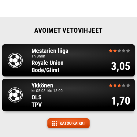
AVOIMET VETOVIHJEET
Mestarien liiga
1h 8min
Royale Union
3,05
Bodø/Glimt
Ykkönen
ke 05.08. klo 18:00
OLS
1,70
TPV
KATSO KAIKKI