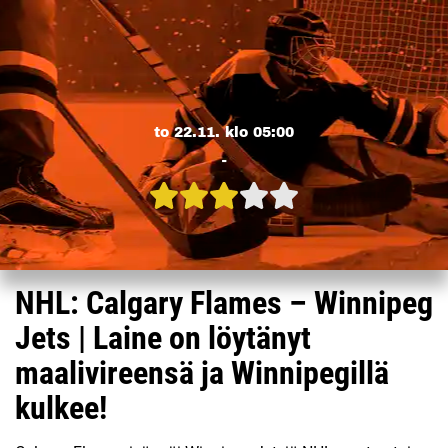
to 22.11. klo 05:00
-
NHL: Calgary Flames – Winnipeg
Jets | Laine on löytänyt
maalivireensä ja Winnipegillä
kulkee!