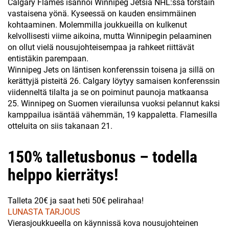
Calgary Flames isännöi Winnipeg Jetsiä NHL:ssa torstain
vastaisena yönä. Kyseessä on kauden ensimmäinen
kohtaaminen. Molemmilla joukkueilla on kulkenut
kelvollisesti viime aikoina, mutta Winnipegin pelaaminen
on ollut vielä nousujohteisempaa ja rahkeet riittävät
entistäkin parempaan.
Winnipeg Jets on läntisen konferenssin toisena ja sillä on
kerättyjä pisteitä 26. Calgary löytyy samaisen konferenssin
viidenneltä tilalta ja se on poiminut paunoja matkaansa
25. Winnipeg on Suomen vierailunsa vuoksi pelannut kaksi
kamppailua isäntää vähemmän, 19 kappaletta. Flamesilla
otteluita on siis takanaan 21.
150% talletusbonus – todella
helppo kierrätys!
Talleta 20€ ja saat heti 50€ pelirahaa!
LUNASTA TARJOUS
Vierasjoukkueella on käynnissä kova nousujohteinen