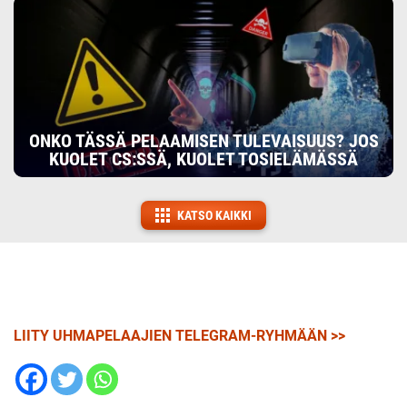
ONKO TÄSSÄ PELAAMISEN TULEVAISUUS? JOS
KUOLET CS:SSÄ, KUOLET TOSIELÄMÄSSÄ
KATSO KAIKKI
LIITY UHMAPELAAJIEN TELEGRAM-RYHMÄÄN >>