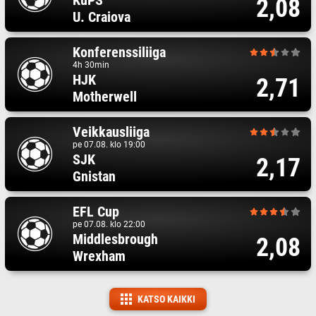
KuPS
2,08
U. Craiova
Konferenssiliiga
4h 30min
HJK
2,71
Motherwell
Veikkausliiga
pe 07.08. klo 19:00
SJK
2,17
Gnistan
EFL Cup
pe 07.08. klo 22:00
Middlesbrough
2,08
Wrexham
KATSO KAIKKI