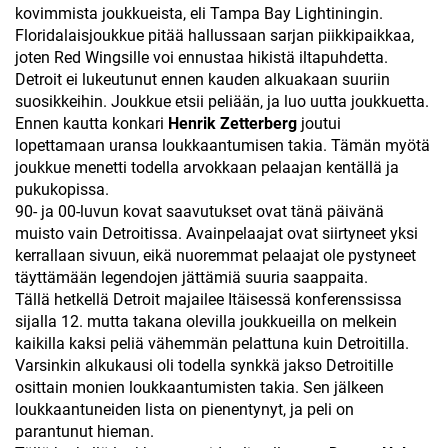
kovimmista joukkueista, eli Tampa Bay Lightiningin.
Floridalaisjoukkue pitää hallussaan sarjan piikkipaikkaa,
joten Red Wingsille voi ennustaa hikistä iltapuhdetta.
Detroit ei lukeutunut ennen kauden alkuakaan suuriin
suosikkeihin. Joukkue etsii peliään, ja luo uutta joukkuetta.
Ennen kautta konkari
Henrik Zetterberg
joutui
lopettamaan uransa loukkaantumisen takia. Tämän myötä
joukkue menetti todella arvokkaan pelaajan kentällä ja
pukukopissa.
90- ja 00-luvun kovat saavutukset ovat tänä päivänä
muisto vain Detroitissa. Avainpelaajat ovat siirtyneet yksi
kerrallaan sivuun, eikä nuoremmat pelaajat ole pystyneet
täyttämään legendojen jättämiä suuria saappaita.
Tällä hetkellä Detroit majailee Itäisessä konferenssissa
sijalla 12. mutta takana olevilla joukkueilla on melkein
kaikilla kaksi peliä vähemmän pelattuna kuin Detroitilla.
Varsinkin alkukausi oli todella synkkä jakso Detroitille
osittain monien loukkaantumisten takia. Sen jälkeen
loukkaantuneiden lista on pienentynyt, ja peli on
parantunut hieman.