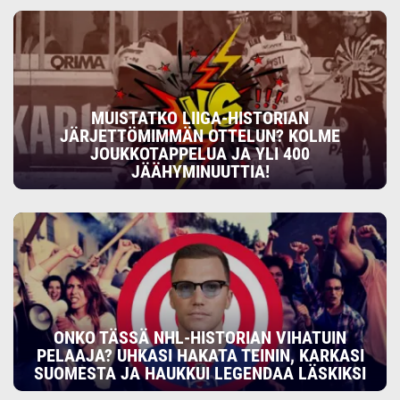
MUISTATKO LIIGA-HISTORIAN
JÄRJETTÖMIMMÄN OTTELUN? KOLME
JOUKKOTAPPELUA JA YLI 400
JÄÄHYMINUUTTIA!
ONKO TÄSSÄ NHL-HISTORIAN VIHATUIN
PELAAJA? UHKASI HAKATA TEININ, KARKASI
SUOMESTA JA HAUKKUI LEGENDAA LÄSKIKSI