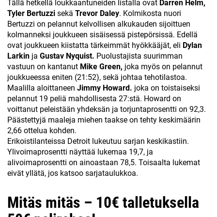
Tällä hetkellä loukkaantuneiden listalla ovat
Darren Helm,
Tyler Bertuzzi
sekä
Trevor Daley
. Kolmikosta nuori
Bertuzzi on pelannut kelvollisen alkukauden sijoittuen
kolmanneksi joukkueen sisäisessä pistepörsissä. Edellä
ovat joukkueen kiistatta tärkeimmät hyökkääjät, eli
Dylan
Larkin
ja
Gustav Nyquist.
Puolustajista suurimman
vastuun on kantanut
Mike Green,
joka myös on pelannut
joukkueessa eniten (21:52), sekä johtaa tehotilastoa.
Maalilla aloittaneen
Jimmy Howard.
joka on toistaiseksi
pelannut 19 peliä mahdollisesta 27:stä. Howard on
voittanut peleistään yhdeksän ja torjuntaprosentti on 92,3.
Päästettyjä maaleja miehen taakse on tehty keskimäärin
2,66 ottelua kohden.
Erikoistilanteissa Detroit lukeutuu sarjan keskikastiin.
Ylivoimaprosentti näyttää lukemaa 19,7, ja
alivoimaprosentti on ainoastaan 78,5. Toisaalta lukemat
eivät yllätä, jos katsoo sarjataulukkoa.
Mitäs mitäs – 10€ talletuksella