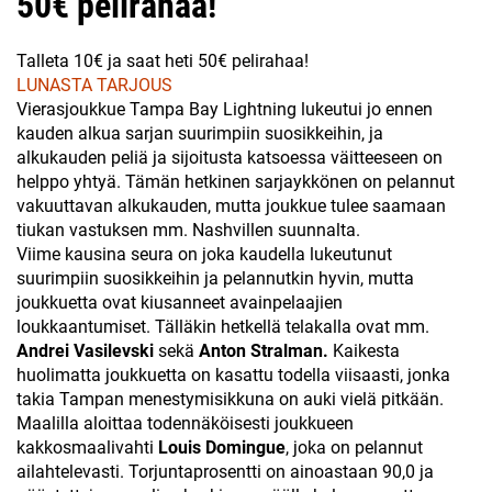
50€ pelirahaa!
Talleta 10€ ja saat heti 50€ pelirahaa!
LUNASTA TARJOUS
Vierasjoukkue Tampa Bay Lightning lukeutui jo ennen
kauden alkua sarjan suurimpiin suosikkeihin, ja
alkukauden peliä ja sijoitusta katsoessa väitteeseen on
helppo yhtyä. Tämän hetkinen sarjaykkönen on pelannut
vakuuttavan alkukauden, mutta joukkue tulee saamaan
tiukan vastuksen mm. Nashvillen suunnalta.
Viime kausina seura on joka kaudella lukeutunut
suurimpiin suosikkeihin ja pelannutkin hyvin, mutta
joukkuetta ovat kiusanneet avainpelaajien
loukkaantumiset. Tälläkin hetkellä telakalla ovat mm.
Andrei Vasilevski
sekä
Anton Stralman.
Kaikesta
huolimatta joukkuetta on kasattu todella viisaasti, jonka
takia Tampan menestymisikkuna on auki vielä pitkään.
Maalilla aloittaa todennäköisesti joukkueen
kakkosmaalivahti
Louis Domingue
, joka on pelannut
ailahtelevasti. Torjuntaprosentti on ainoastaan 90,0 ja