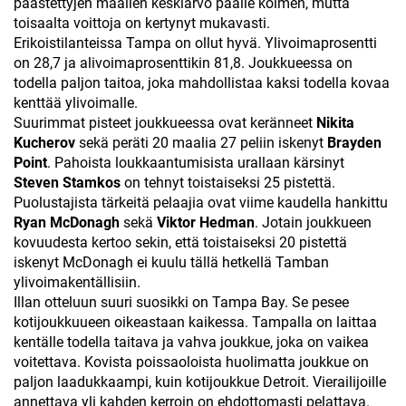
päästettyjen maalien keskiarvo päälle kolmen, mutta
toisaalta voittoja on kertynyt mukavasti.
Erikoistilanteissa Tampa on ollut hyvä. Ylivoimaprosentti
on 28,7 ja alivoimaprosenttikin 81,8. Joukkueessa on
todella paljon taitoa, joka mahdollistaa kaksi todella kovaa
kenttää ylivoimalle.
Suurimmat pisteet joukkueessa ovat keränneet
Nikita
Kucherov
sekä peräti 20 maalia 27 peliin iskenyt
Brayden
Point
. Pahoista loukkaantumisista urallaan kärsinyt
Steven Stamkos
on tehnyt toistaiseksi 25 pistettä.
Puolustajista tärkeitä pelaajia ovat viime kaudella hankittu
Ryan McDonagh
sekä
Viktor Hedman
. Jotain joukkueen
kovuudesta kertoo sekin, että toistaiseksi 20 pistettä
iskenyt McDonagh ei kuulu tällä hetkellä Tamban
ylivoimakentällisiin.
Illan otteluun suuri suosikki on Tampa Bay. Se pesee
kotijoukkuueen oikeastaan kaikessa. Tampalla on laittaa
kentälle todella taitava ja vahva joukkue, joka on vaikea
voitettava. Kovista poissaoloista huolimatta joukkue on
paljon laadukkaampi, kuin kotijoukkue Detroit. Vierailijoille
annettava yli kahden kerroin on ehdottomasti pelattava.