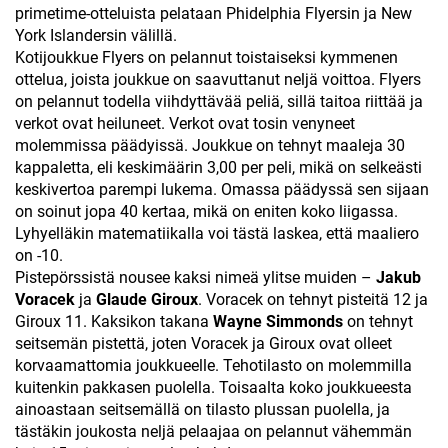
primetime-otteluista pelataan Phidelphia Flyersin ja New
York Islandersin välillä.
Kotijoukkue Flyers on pelannut toistaiseksi kymmenen
ottelua, joista joukkue on saavuttanut neljä voittoa. Flyers
on pelannut todella viihdyttävää peliä, sillä taitoa riittää ja
verkot ovat heiluneet. Verkot ovat tosin venyneet
molemmissa päädyissä. Joukkue on tehnyt maaleja 30
kappaletta, eli keskimäärin 3,00 per peli, mikä on selkeästi
keskivertoa parempi lukema. Omassa päädyssä sen sijaan
on soinut jopa 40 kertaa, mikä on eniten koko liigassa.
Lyhyelläkin matematiikalla voi tästä laskea, että maaliero
on -10.
Pistepörssistä nousee kaksi nimeä ylitse muiden –
Jakub
Voracek
ja
Glaude Giroux
. Voracek on tehnyt pisteitä 12 ja
Giroux 11. Kaksikon takana
Wayne Simmonds
on tehnyt
seitsemän pistettä, joten Voracek ja Giroux ovat olleet
korvaamattomia joukkueelle. Tehotilasto on molemmilla
kuitenkin pakkasen puolella. Toisaalta koko joukkueesta
ainoastaan seitsemällä on tilasto plussan puolella, ja
tästäkin joukosta neljä pelaajaa on pelannut vähemmän