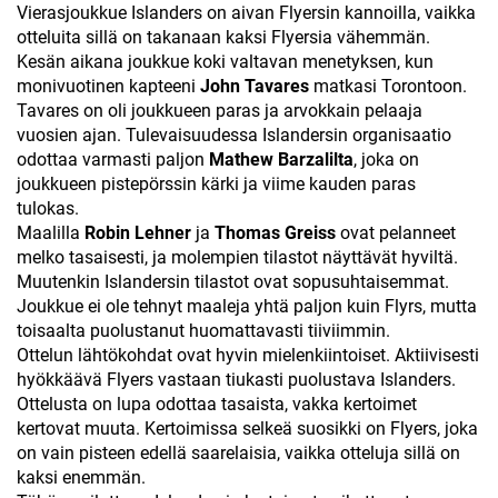
Vierasjoukkue Islanders on aivan Flyersin kannoilla, vaikka
otteluita sillä on takanaan kaksi Flyersia vähemmän.
Kesän aikana joukkue koki valtavan menetyksen, kun
monivuotinen kapteeni
John Tavares
matkasi Torontoon.
Tavares on oli joukkueen paras ja arvokkain pelaaja
vuosien ajan. Tulevaisuudessa Islandersin organisaatio
odottaa varmasti paljon
Mathew Barzalilta
, joka on
joukkueen pistepörssin kärki ja viime kauden paras
tulokas.
Maalilla
Robin Lehner
ja
Thomas Greiss
ovat pelanneet
melko tasaisesti, ja molempien tilastot näyttävät hyviltä.
Muutenkin Islandersin tilastot ovat sopusuhtaisemmat.
Joukkue ei ole tehnyt maaleja yhtä paljon kuin Flyrs, mutta
toisaalta puolustanut huomattavasti tiiviimmin.
Ottelun lähtökohdat ovat hyvin mielenkiintoiset. Aktiivisesti
hyökkäävä Flyers vastaan tiukasti puolustava Islanders.
Ottelusta on lupa odottaa tasaista, vakka kertoimet
kertovat muuta. Kertoimissa selkeä suosikki on Flyers, joka
on vain pisteen edellä saarelaisia, vaikka otteluja sillä on
kaksi enemmän.