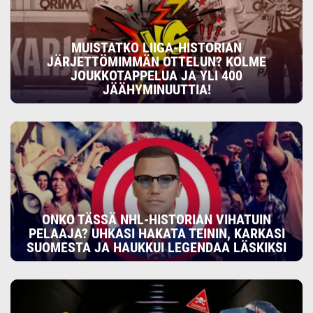
MUISTATKO LIIGA-HISTORIAN
JÄRJETTÖMIMMÄN OTTELUN? KOLME
JOUKKOTAPPELUA JA YLI 400
JÄÄHYMINUUTTIA!
ONKO TÄSSÄ NHL-HISTORIAN VIHATUIN
PELAAJA? UHKASI HAKATA TEININ, KARKASI
SUOMESTA JA HAUKKUI LEGENDAA LÄSKIKSI