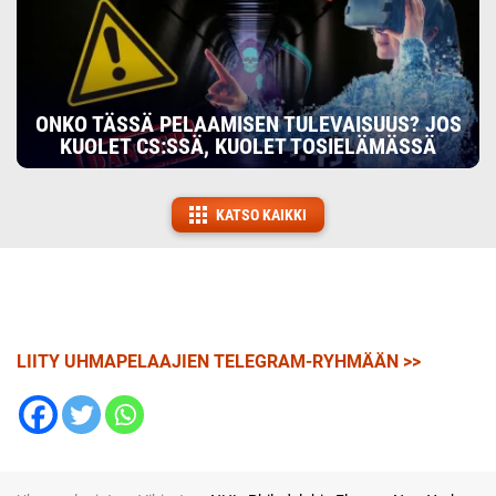
ONKO TÄSSÄ PELAAMISEN TULEVAISUUS? JOS
KUOLET CS:SSÄ, KUOLET TOSIELÄMÄSSÄ
KATSO KAIKKI
LIITY UHMAPELAAJIEN TELEGRAM-RYHMÄÄN >>