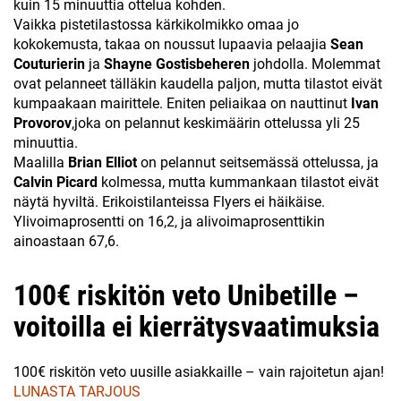
kuin 15 minuuttia ottelua kohden.
Vaikka pistetilastossa kärkikolmikko omaa jo
kokokemusta, takaa on noussut lupaavia pelaajia
Sean
Couturierin
ja
Shayne
Gostisbeheren
johdolla. Molemmat
ovat pelanneet tälläkin kaudella paljon, mutta tilastot eivät
kumpaakaan mairittele. Eniten peliaikaa on nauttinut
Ivan
Provorov
,joka on pelannut keskimäärin ottelussa yli 25
minuuttia.
Maalilla
Brian Elliot
on pelannut seitsemässä ottelussa, ja
Calvin Picard
kolmessa, mutta kummankaan tilastot eivät
näytä hyviltä. Erikoistilanteissa Flyers ei häikäise.
Ylivoimaprosentti on 16,2, ja alivoimaprosenttikin
ainoastaan 67,6.
100€ riskitön veto Unibetille –
voitoilla ei kierrätysvaatimuksia
100€ riskitön veto uusille asiakkaille – vain rajoitetun ajan!
LUNASTA TARJOUS