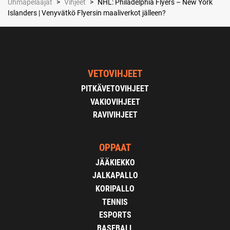
Uhmapelaajat
>
Vihjeet
>
NHL: Philadelphia Flyers – New York
Islanders | Venyvätkö Flyersin maaliverkot jälleen?
VETOVIHJEET
PITKÄVETOVIHJEET
VAKIOVIHJEET
RAVIVIHJEET
OPPAAT
JÄÄKIEKKO
JALKAPALLO
KORIPALLO
TENNIS
ESPORTS
BASEBALL