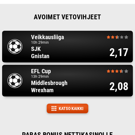
AVOIMET VETOVIHJEET
Veikkausliiga
10h 29min
SJK
2,17
Gnistan
EFL Cup
13h 29min
Middlesbrough
2,08
Wrexham
KATSO KAIKKI
PARAS BONUS NETTIKASINOLLE