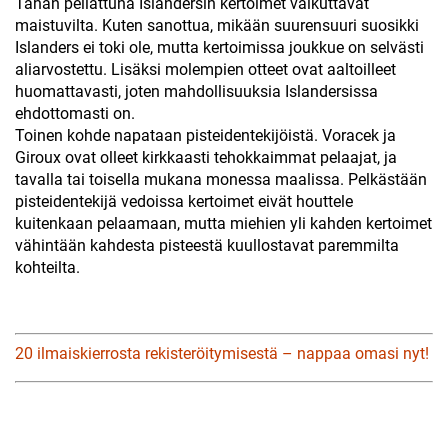
Tähän peilattuna Islandersin kertoimet vaikuttavat
maistuvilta. Kuten sanottua, mikään suurensuuri suosikki
Islanders ei toki ole, mutta kertoimissa joukkue on selvästi
aliarvostettu. Lisäksi molempien otteet ovat aaltoilleet
huomattavasti, joten mahdollisuuksia Islandersissa
ehdottomasti on.
Toinen kohde napataan pisteidentekijöistä. Voracek ja
Giroux ovat olleet kirkkaasti tehokkaimmat pelaajat, ja
tavalla tai toisella mukana monessa maalissa. Pelkästään
pisteidentekijä vedoissa kertoimet eivät houttele
kuitenkaan pelaamaan, mutta miehien yli kahden kertoimet
vähintään kahdesta pisteestä kuullostavat paremmilta
kohteilta.
20 ilmaiskierrosta rekisteröitymisestä – nappaa omasi nyt!