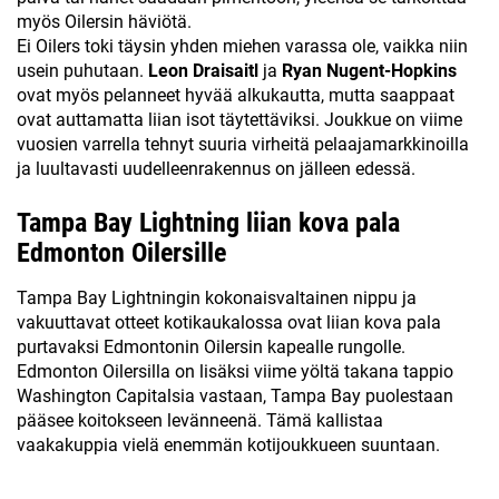
myös Oilersin häviötä.
Ei Oilers toki täysin yhden miehen varassa ole, vaikka niin
usein puhutaan.
Leon Draisaitl
ja
Ryan Nugent-Hopkins
ovat myös pelanneet hyvää alkukautta, mutta saappaat
ovat auttamatta liian isot täytettäviksi. Joukkue on viime
vuosien varrella tehnyt suuria virheitä pelaajamarkkinoilla
ja luultavasti uudelleenrakennus on jälleen edessä.
Tampa Bay Lightning liian kova pala
Edmonton Oilersille
Tampa Bay Lightningin kokonaisvaltainen nippu ja
vakuuttavat otteet kotikaukalossa ovat liian kova pala
purtavaksi Edmontonin Oilersin kapealle rungolle.
Edmonton Oilersilla on lisäksi viime yöltä takana tappio
Washington Capitalsia vastaan, Tampa Bay puolestaan
pääsee koitokseen levänneenä. Tämä kallistaa
vaakakuppia vielä enemmän kotijoukkueen suuntaan.