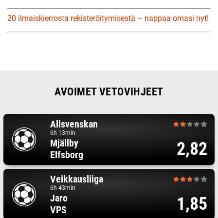
20 ilmaiskierrosta rekisteröitymisestä – nappaa omasi nyt!
AVOIMET VETOVIHJEET
Allsvenskan
6h 13min
Mjällby
2,82
Elfsborg
Veikkausliiga
6h 43min
Jaro
1,85
VPS