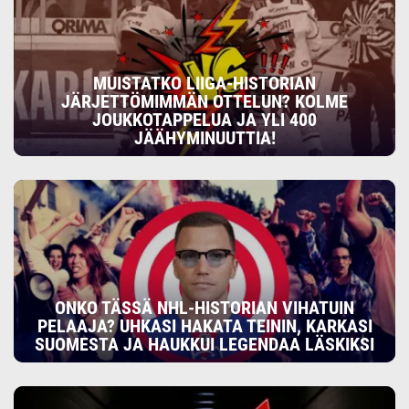
MUISTATKO LIIGA-HISTORIAN
JÄRJETTÖMIMMÄN OTTELUN? KOLME
JOUKKOTAPPELUA JA YLI 400
JÄÄHYMINUUTTIA!
ONKO TÄSSÄ NHL-HISTORIAN VIHATUIN
PELAAJA? UHKASI HAKATA TEININ, KARKASI
SUOMESTA JA HAUKKUI LEGENDAA LÄSKIKSI