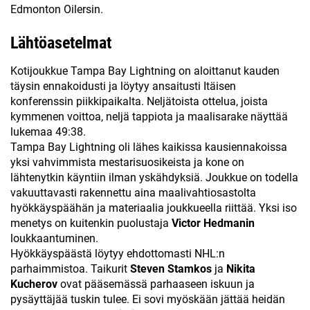
Edmonton Oilersin.
Lähtöasetelmat
Kotijoukkue Tampa Bay Lightning on aloittanut kauden
täysin ennakoidusti ja löytyy ansaitusti Itäisen
konferenssin piikkipaikalta. Neljätoista ottelua, joista
kymmenen voittoa, neljä tappiota ja maalisarake näyttää
lukemaa 49:38.
Tampa Bay Lightning oli lähes kaikissa kausiennakoissa
yksi vahvimmista mestarisuosikeista ja kone on
lähtenytkin käyntiin ilman yskähdyksiä. Joukkue on todella
vakuuttavasti rakennettu aina maalivahtiosastolta
hyökkäyspäähän ja materiaalia joukkueella riittää. Yksi iso
menetys on kuitenkin puolustaja
Victor Hedmanin
loukkaantuminen.
Hyökkäyspäästä löytyy ehdottomasti NHL:n
parhaimmistoa. Taikurit
Steven Stamkos
ja
Nikita
Kucherov
ovat pääsemässä parhaaseen iskuun ja
pysäyttäjää tuskin tulee. Ei sovi myöskään jättää heidän