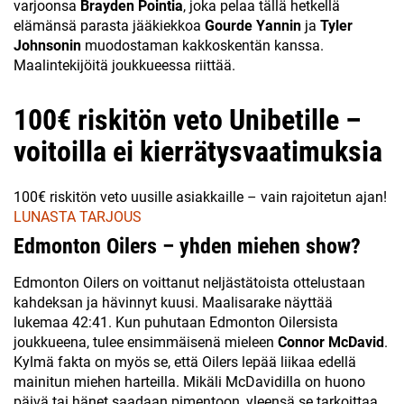
varjoonsa
Brayden Pointia
, joka pelaa tällä hetkellä
elämänsä parasta jääkiekkoa
Gourde Yannin
ja
Tyler
Johnsonin
muodostaman kakkoskentän kanssa.
Maalintekijöitä joukkueessa riittää.
100€ riskitön veto Unibetille –
voitoilla ei kierrätysvaatimuksia
100€ riskitön veto uusille asiakkaille – vain rajoitetun ajan!
LUNASTA TARJOUS
Edmonton Oilers – yhden miehen show?
Edmonton Oilers on voittanut neljästätoista ottelustaan
kahdeksan ja hävinnyt kuusi. Maalisarake näyttää
lukemaa 42:41. Kun puhutaan Edmonton Oilersista
joukkueena, tulee ensimmäisenä mieleen
Connor McDavid
.
Kylmä fakta on myös se, että Oilers lepää liikaa edellä
mainitun miehen harteilla. Mikäli McDavidilla on huono
päivä tai hänet saadaan pimentoon, yleensä se tarkoittaa