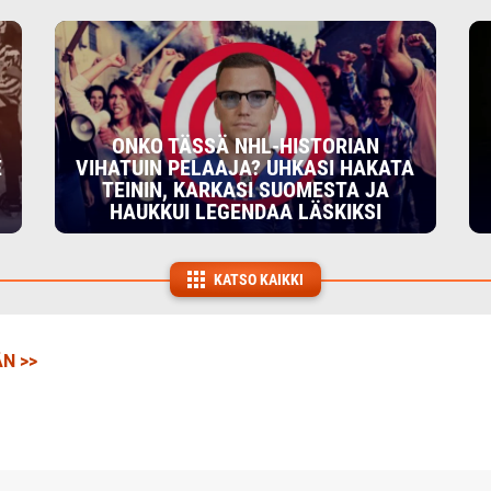
ONKO TÄSSÄ NHL-HISTORIAN
E
VIHATUIN PELAAJA? UHKASI HAKATA
TEININ, KARKASI SUOMESTA JA
HAUKKUI LEGENDAA LÄSKIKSI
KATSO KAIKKI
N >>