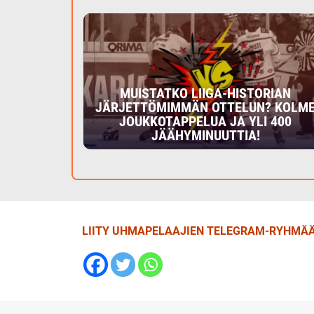
MUISTATKO LIIGA-HISTORIAN
JÄRJETTÖMIMMÄN OTTELUN? KOLM
JOUKKOTAPPELUA JA YLI 400
JÄÄHYMINUUTTIA!
LIITY UHMAPELAAJIEN TELEGRAM-RYHMÄÄ