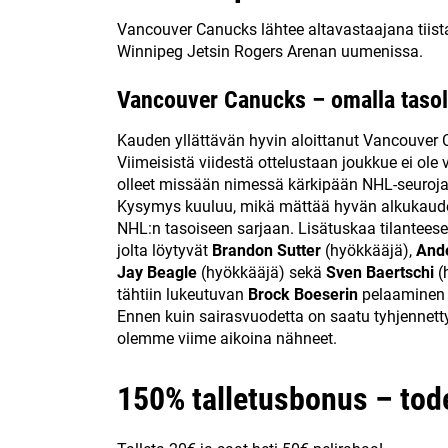
Vancouver Canucks lähtee altavastaajana tiist
Winnipeg Jetsin Rogers Arenan uumenissa.
Vancouver Canucks – omalla tasol
Kauden yllättävän hyvin aloittanut Vancouver C
Viimeisistä viidestä ottelustaan joukkue ei ole
olleet missään nimessä kärkipään NHL-seuroja
Kysymys kuuluu, mikä mättää hyvän alkukaude
NHL:n tasoiseen sarjaan. Lisätuskaa tilantees
jolta löytyvät
Brandon Sutter
(hyökkääjä),
And
Jay Beagle
(hyökkääjä) sekä
Sven Baertschi
(
tähtiin lukeutuvan
Brock Boeserin
pelaaminen 
Ennen kuin sairasvuodetta on saatu tyhjennettyä
olemme viime aikoina nähneet.
150% talletusbonus – tode