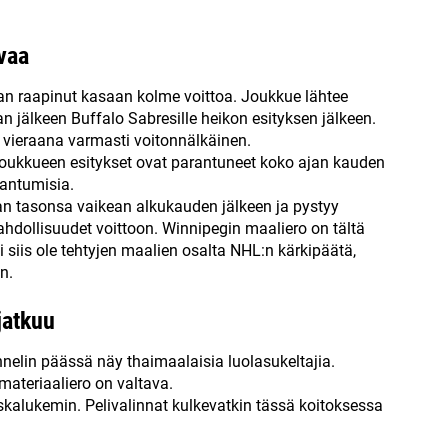
vaa
aan raapinut kasaan kolme voittoa. Joukkue lähtee
n jälkeen Buffalo Sabresille heikon esityksen jälkeen.
 vieraana varmasti voitonnälkäinen.
oukkueen esitykset ovat parantuneet koko ajan kauden
aantumisia.
n tasonsa vaikean alkukauden jälkeen ja pystyy
dollisuudet voittoon. Winnipegin maaliero on tältä
siis ole tehtyjen maalien osalta NHL:n kärkipäätä,
n.
jatkuu
nelin päässä näy thaimaalaisia luolasukeltajia.
ateriaaliero on valtava.
kalukemin. Pelivalinnat kulkevatkin tässä koitoksessa