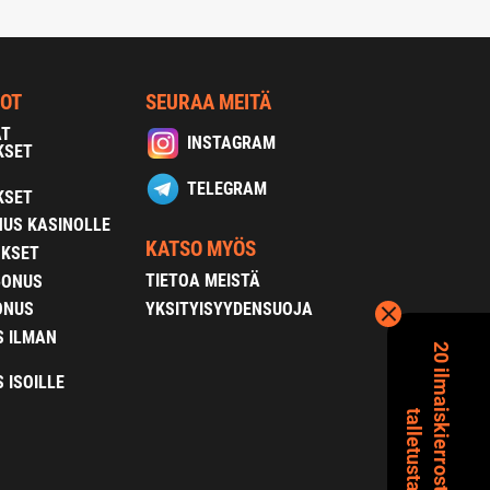
NOT
SEURAA MEITÄ
AT
INSTAGRAM
KSET
TELEGRAM
KSET
US KASINOLLE
KATSO MYÖS
OKSET
TIETOA MEISTÄ
BONUS
YKSITYISYYDENSUOJA
ONUS
S ILMAN
2
0
i
l
m
a
s
k
i
e
r
r
o
s
t
a
i
l
m
a
n
a
l
l
e
t
u
s
t
a
 ISOILLE
i
t