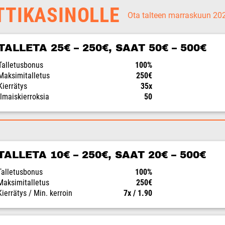
TTIKASINOLLE
Ota talteen marraskuun 2
TALLETA 25€ – 250€, SAAT 50€ – 500€
Talletusbonus
100%
Maksimitalletus
250€
Kierrätys
35x
Ilmaiskierroksia
50
TALLETA 10€ – 250€, SAAT 20€ – 500€
Talletusbonus
100%
Maksimitalletus
250€
Kierrätys / Min. kerroin
7x / 1.90