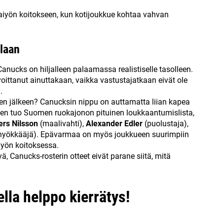
aiyön koitokseen, kun kotijoukkue kohtaa vahvan
laan
anucks on hiljalleen palaamassa realistiselle tasolleen.
 voittanut ainuttakaan, vaikka vastustajatkaan eivät ole
.
n jälkeen? Canucksin nippu on auttamatta liian kapea
een tuo Suomen ruokajonon pituinen loukkaantumislista,
ers Nilsson
(maalivahti),
Alexander Edler
(puolustaja),
hyökkääjä). Epävarmaa on myös joukkueen suurimpiin
yön koitoksessa.
, Canucks-rosterin otteet eivät parane siitä, mitä
lla helppo kierrätys!