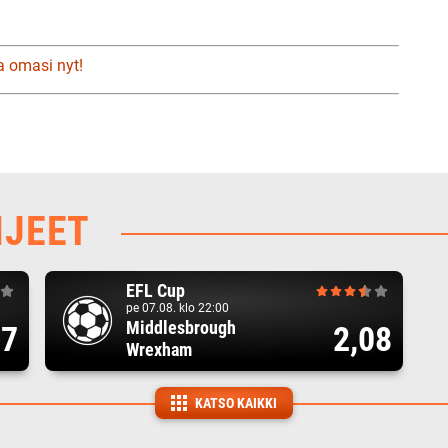
a omasi nyt!
HJEET
EFL Cup
pe 07.08. klo 22:00
Middlesbrough
17
2,08
Wrexham
KATSO KAIKKI