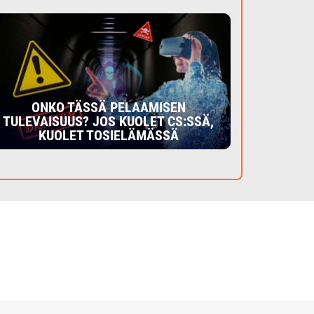
ONKO TÄSSÄ PELAAMISEN
TULEVAISUUS? JOS KUOLET CS:SSÄ,
KUOLET TOSIELÄMÄSSÄ