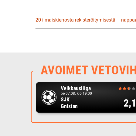
20 ilmaiskierrosta rekisteröitymisestä – nappa
AVOIMET VETOVI
Veikkausliiga
pe 07.08. klo 19:00
SJK
2,
Gnistan