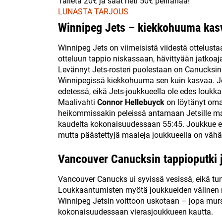
Talleta 20€ ja saat heti 50€ pelirahaa!
LUNASTA TARJOUS
Winnipeg Jets – kiekkohuuma kas
Winnipeg Jets on viimeisistä viidestä ottelust
otteluun tappio niskassaan, hävittyään jatkoaja
Levännyt Jets-rosteri puolestaan on Canucksin
Winnipegissä kiekkohuuma sen kuin kasvaa. J
edetessä, eikä Jets-joukkueella ole edes loukk
Maalivahti
Connor Hellebuyck
on löytänyt oma
heikommissakin peleissä antamaan Jetsille mah
kaudelta kokonaisuudessaan 55:45. Joukkue ei 
mutta päästettyjä maaleja joukkueella on vähä
Vancouver Canucksin tappioputki 
Vancouver Canucks ui syvissä vesissä, eikä tun
Loukkaantumisten myötä joukkueiden välinen m
Winnipeg Jetsin voittoon uskotaan – jopa murs
kokonaisuudessaan vierasjoukkueen kautta.