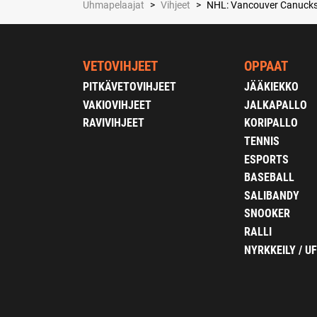
Uhmapelaajat
>
Vihjeet
>
NHL: Vancouver Canucks 
VETOVIHJEET
OPPAAT
PITKÄVETOVIHJEET
JÄÄKIEKKO
VAKIOVIHJEET
JALKAPALLO
RAVIVIHJEET
KORIPALLO
TENNIS
ESPORTS
BASEBALL
SALIBANDY
SNOOKER
RALLI
NYRKKEILY / U