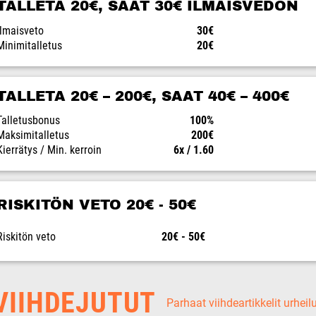
TALLETA 20€, SAAT 30€ ILMAISVEDON
Ilmaisveto
30€
Minimitalletus
20€
TALLETA 20€ – 200€, SAAT 40€ – 400€
Talletusbonus
100%
Maksimitalletus
200€
Kierrätys / Min. kerroin
6x / 1.60
RISKITÖN VETO 20€ - 50€
Riskitön veto
20€ - 50€
IIHDEJUTUT
Parhaat viihdeartikkelit urheil