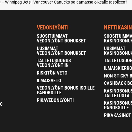
– Winnipeg Jets | Vancouver Canucks palaamassa oikealle tasolleen?
VEDONLYÖNTI
NETTIKASI
SUOSITUIMMAT
SUOSITUIMM
VEDONLYÖNTIBONUKSET
KASINOBONU
UUSIMMAT
UUSIMMAT
VEDONLYÖNTIBONUKSET
KASINOBONU
TALLETUSBONUS
TALLETUSBON
VEDONLYÖNTIIN
ILMAISKIERR
RISKITÖN VETO
NON STICKY 
ILMAISVETO
CASHBACK B
VEDONLYÖNTIBONUS ISOILLE
KASINOBONU
PANOKSILLE
TALLETUSTA
PIKAVEDONLYÖNTI
KASINOBONUS
FC
PANOKSILLE
PIKAKASINOT