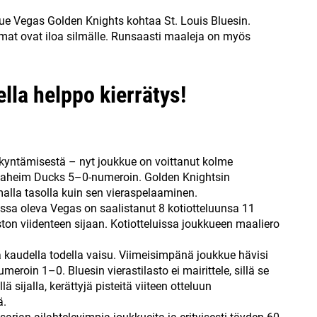
e Vegas Golden Knights kohtaa St. Louis Bluesin.
kemat ovat iloa silmälle. Runsaasti maaleja on myös
lla helppo kierrätys!
kyntämisestä – nyt joukkue on voittanut kolme
Anaheim Ducks 5–0-numeroin. Golden Knightsin
lla tasolla kuin sen vieraspelaaminen.
ssa oleva Vegas on saalistanut 8 kotiotteluunsa 11
aston viidenteen sijaan. Kotiotteluissa joukkueen maaliero
a kaudella todella vaisu. Viimeisimpänä joukkue hävisi
meroin 1–0. Bluesin vierastilasto ei mairittele, sillä se
ä sijalla, kerättyjä pisteitä viiteen otteluun
ä.