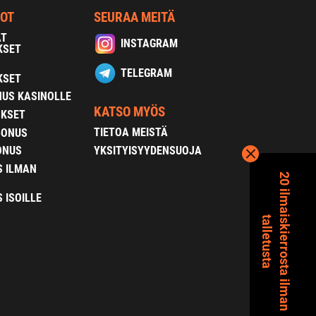
NOT
SEURAA MEITÄ
AT
INSTAGRAM
KSET
TELEGRAM
KSET
US KASINOLLE
KATSO MYÖS
OKSET
TIETOA MEISTÄ
BONUS
YKSITYISYYDENSUOJA
ONUS
S ILMAN
2
0
i
l
m
a
s
k
i
e
r
r
o
s
t
a
i
l
m
a
n
a
l
l
e
t
u
s
t
a
 ISOILLE
i
t