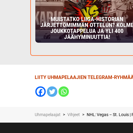
MUISTATKO LIIGA-HISTORIAN
JÄRJETTÖMIMMÄN OTTELUN? KOLM
JOUKKOTAPPELUA JA YLI 400
JÄÄHYMINUUTTIA!
LIITY UHMAPELAAJIEN TELEGRAM-RYHMÄÄ
Uhmapelaajat
>
Vihjeet
>
NHL: Vegas – St. Louis | 