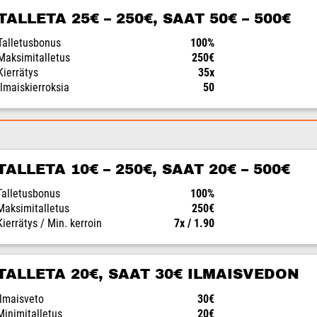
TALLETA 25€ – 250€, SAAT 50€ – 500€
Talletusbonus
100%
Maksimitalletus
250€
Kierrätys
35x
Ilmaiskierroksia
50
TALLETA 10€ – 250€, SAAT 20€ – 500€
Talletusbonus
100%
Maksimitalletus
250€
Kierrätys / Min. kerroin
7x / 1.90
TALLETA 20€, SAAT 30€ ILMAISVEDON
Ilmaisveto
30€
Minimitalletus
20€