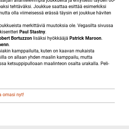
 sarjan ailahtelevimpia joukkueita ja erityisesti täyden 60-
aksi tehtäväksi. Joukkue saattaa esittää esimerkiksi
utta olla viimeisessä erässä täysin eri joukkue häviten
ukkueista merkittäviä muutoksia ole. Vegasilta sivussa
kisentteri
Paul Stastny
.
obert Bortuzzon
lisäksi hyökkääjä
Patrick Maroon
.
henn
.
iakin kamppailuita, kuten on kaavan mukaista
isilla on allaan yhden maalin kamppailu, mutta
sa ketsuppipulloaan maalinteon osalta urakalla. Peli-
a omasi nyt!