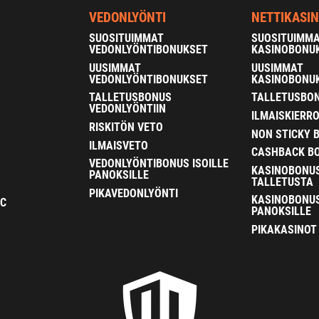
VEDONLYÖNTI
NETTIKASI
SUOSITUIMMAT
SUOSITUIMM
VEDONLYÖNTIBONUKSET
KASINOBONU
UUSIMMAT
UUSIMMAT
VEDONLYÖNTIBONUKSET
KASINOBONU
TALLETUSBONUS
TALLETUSBON
VEDONLYÖNTIIN
ILMAISKIERR
RISKITÖN VETO
NON STICKY 
ILMAISVETO
CASHBACK B
VEDONLYÖNTIBONUS ISOILLE
KASINOBONU
PANOKSILLE
TALLETUSTA
PIKAVEDONLYÖNTI
KASINOBONUS
FC
PANOKSILLE
PIKAKASINOT