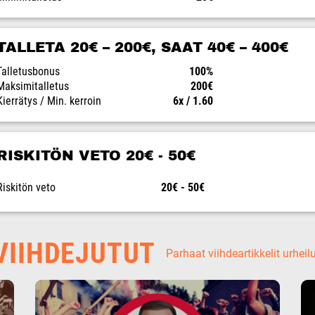
TALLETA 20€ – 200€, SAAT 40€ – 400€
Talletusbonus
100%
Maksimitalletus
200€
Kierrätys / Min. kerroin
6x / 1.60
RISKITÖN VETO 20€ - 50€
Riskitön veto
20€ - 50€
IIHDEJUTUT
Parhaat viihdeartikkelit urheil