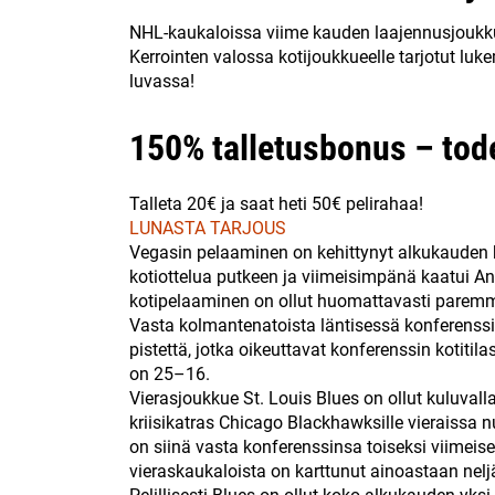
NHL-kaukaloissa viime kauden laajennusjoukku
Kerrointen valossa kotijoukkueelle tarjotut lu
luvassa!
150% talletusbonus – tode
Talleta 20€ ja saat heti 50€ pelirahaa!
LUNASTA TARJOUS
Vegasin pelaaminen on kehittynyt alkukauden 
kotiottelua putkeen ja viimeisimpänä kaatui 
kotipelaaminen on ollut huomattavasti paremma
Vasta kolmantenatoista läntisessä konferenssi
pistettä, jotka oikeuttavat konferenssin kotitil
on 25–16.
Vierasjoukkue St. Louis Blues on ollut kuluvall
kriisikatras Chicago Blackhawksille vieraissa nu
on siinä vasta konferenssinsa toiseksi viimeisell
vieraskaukaloista on karttunut ainoastaan nelj