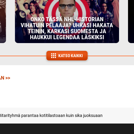
ONKO TÄSSÄ NHL-HISTORIAN
E
VIHATUIN PELAAJA? UHKASI HAKATA
TEININ, KARKASI SUOMESTA JA
HAUKKUI LEGENDAA LÄSKIKSI
KATSO KAIKKI
N >>
Ritarityhmä parantaa kotitilastoaan kuin sika juoksuaan