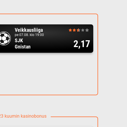
Veikkausliiga
pe 07.08. klo 19:00
SJK
2,17
Gnistan
023 kuumin kasinobonus