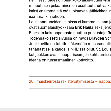
Pelillisesti Blues on ollut koko alkukauden yksi
minuuttisen pelaaminen on osoittautunut vaike
kaksi ensimmäistä erää loistavaa jääkiekkoa, m
isommankin johdon.
Loukkaantuneiden listoissa ei kummallakaan jo
ovat suomalaishyökkääjä
Erik Haula
sekä jenk
Bluesilta kokoonpanosta puuttuu puolustaja
R
Todennäköisesti sivussa on myös
Brayden Sc
Joukkueilta on totuttu näkemään runsasmaalis
tähänastisella kaudella NHL:ssa ollut. St. Lou
kotijoukkue availi naapuriseurojen kohtaamises
ideana on runsasmaalinen kotivoitto.
20 ilmaiskierrosta rekisteröitymisestä – nappa