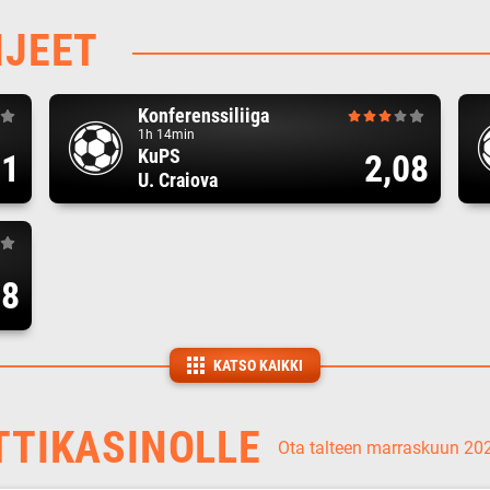
HJEET
Konferenssiliiga
1h 14min
KuPS
71
2,08
U. Craiova
08
KATSO KAIKKI
TTIKASINOLLE
Ota talteen marraskuun 2