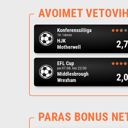
AVOIMET VETOVI
Konferenssiliiga
1h 14min
HJK
2,
Motherwell
EFL Cup
pe 07.08. klo 22:00
Middlesbrough
2,
Wrexham
PARAS BONUS NE