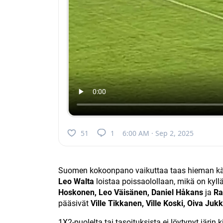
51
1
6:00 AM · Sep 2, 2025
Suomen kokoonpano vaikuttaa taas hieman käd
Leo Walta
loistaa poissaolollaan, mikä on kyll
Hoskonen, Leo Väisänen, Daniel Håkans
ja
Ra
pääsivät
Ville Tikkanen, Ville Koski, Oiva Juk
1X2-puolelta tai tasoituksista ei löytynyt järi