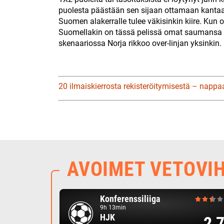
puolesta päästään sen sijaan ottamaan kantaa! N
Suomen alakerralle tulee väkisinkin kiire. Kun o
Suomellakin on tässä pelissä omat saumans
skenaariossa Norja rikkoo over-linjan yksinkin.
20 ilmaiskierrosta rekisteröitymisestä – nappa
AVOIMET VETOVI
Konferenssiliiga
9h 13min
HJK
2,