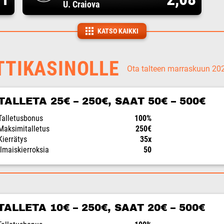
U. Craiova
KATSO KAIKKI
TTIKASINOLLE
Ota talteen marraskuun 2
TALLETA 25€ – 250€, SAAT 50€ – 500€
Talletusbonus
100%
Maksimitalletus
250€
Kierrätys
35x
Ilmaiskierroksia
50
TALLETA 10€ – 250€, SAAT 20€ – 500€