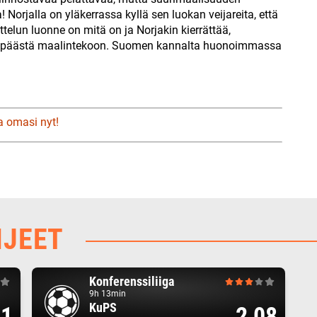
orjalla on yläkerrassa kyllä sen luokan veijareita, että
ttelun luonne on mitä on ja Norjakin kierrättää,
a päästä maalintekoon. Suomen kannalta huonoimmassa
a omasi nyt!
HJEET
Konferenssiliiga
9h 13min
KuPS
71
2,08