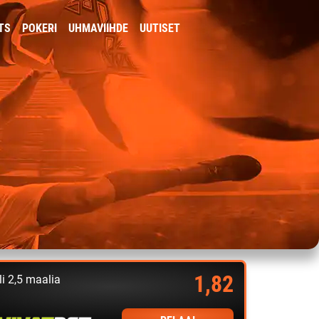
TS
POKERI
UHMAVIIHDE
UUTISET
1,82
li 2,5 maalia