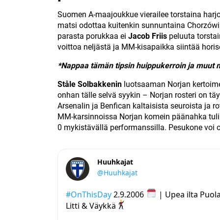
Suomen A-maajoukkue vierailee torstaina harjo
matsi odottaa kuitenkin sunnuntaina Chorzówi
parasta porukkaa ei
Jacob Friis
peluuta torstai
voittoa neljästä ja MM-kisapaikka siintää horis
*Nappaa tämän tipsin huippukerroin ja muut 
Ståle Solbakkenin
luotsaaman Norjan kertoimet t
onhan tälle selvä syykin – Norjan rosteri on tä
Arsenalin ja Benfican kaltaisista seuroista ja r
MM-karsinnoissa Norjan komein päänahka tuli 
0 mykistävällä performanssilla. Pesukone voi 
Huuhkajat
@Huuhkajat
#OnThisDay
2.9.2006
| Upea ilta Puol
Litti & Väykkä