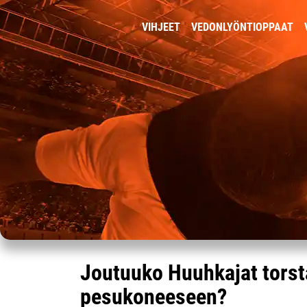
VIHJEET
VEDONLYÖNTIOPPAAT
Joutuuko Huuhkajat torsta
pesukoneeseen?