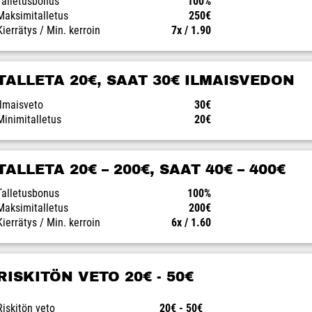
Talletusbonus
100%
Maksimitalletus
250€
Kierrätys / Min. kerroin
7x / 1.90
TALLETA 20€, SAAT 30€ ILMAISVEDON
Ilmaisveto
30€
Minimitalletus
20€
TALLETA 20€ – 200€, SAAT 40€ – 400€
Talletusbonus
100%
Maksimitalletus
200€
Kierrätys / Min. kerroin
6x / 1.60
RISKITÖN VETO 20€ - 50€
Riskitön veto
20€ - 50€