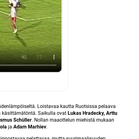
enlämpöiseltä. Loistavaa kautta Ruotsissa pelaava
ä käsittämätöntä. Saikulla ovat
Lukas Hradecky, Arttu
smus Schüller
. Nollan maaottelun miehistä mukaan
kola
ja
Adam Marhiev
.
n kiinnostavaa pelattavaa, mutta suurimaalisuuden