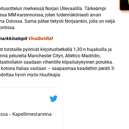
itusottelun merkeissä Norjan Ullevaalilla. Tärkeämpi
ssa MM-karsinnoissa, joten todennäköisesti aivan
na Oslossa. Sama pätee tietysti Norjaankin, jolla on neljä
ontissa.
markkinatopit
Vivatbetiltä
!
orstaille pyörivät kirjoitushetkellä 1,30:n hujakoilla ja
ynnä pelureita Manchester Cityn, Atlético Madridin,
otaatiollakin saadaan viheriölle kilpailukykyinen porukka.
kotona Italiaa vastaan – saapasmaa kaadettiin peräti 3-
odottaa hyvin myös Huuhkajia.
assa – Kapellimestareina