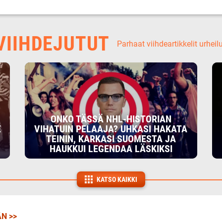
IIHDEJUTUT
Parhaat viihdeartikkelit urheil
ONKO TÄSSÄ NHL-HISTORIAN
E
VIHATUIN PELAAJA? UHKASI HAKATA
TEININ, KARKASI SUOMESTA JA
HAUKKUI LEGENDAA LÄSKIKSI
KATSO KAIKKI
N >>