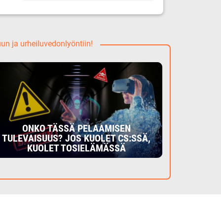
uun ja urheiluvedonlyöntiin!
ONKO TÄSSÄ PELAAMISEN
TULEVAISUUS? JOS KUOLET CS:SSÄ,
KUOLET TOSIELÄMÄSSÄ