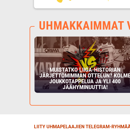
UHMAKKAIMMAT V
MUISTATKO LIIGA-HISTORIAN
JÄRJETTÖMIMMÄN OTTELUN? KOLM
JOUKKOTAPPELUA JA YLI 400
JÄÄHYMINUUTTIA!
LIITY UHMAPELAAJIEN TELEGRAM-RYHMÄÄ