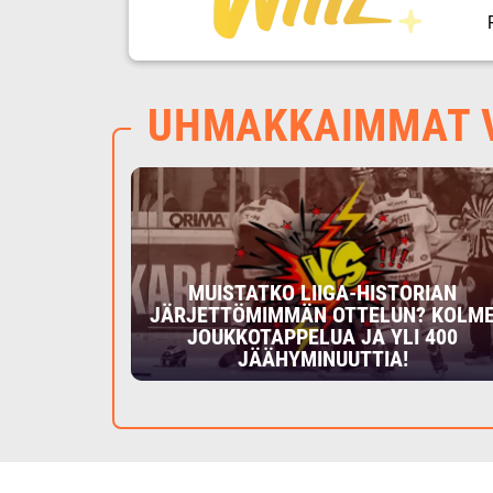
UHMAKKAIMMAT V
MUISTATKO LIIGA-HISTORIAN
JÄRJETTÖMIMMÄN OTTELUN? KOLM
JOUKKOTAPPELUA JA YLI 400
JÄÄHYMINUUTTIA!