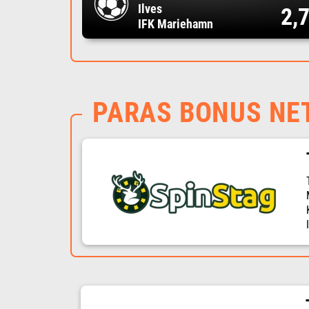
Ilves
2,
IFK Mariehamn
PARAS BONUS NE