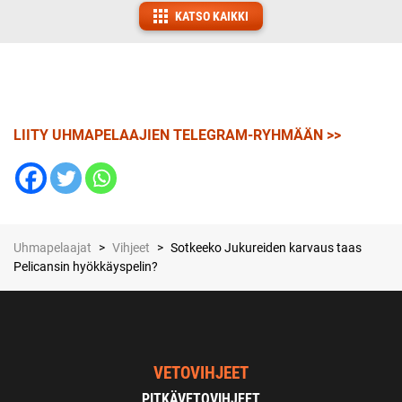
KATSO KAIKKI
LIITY UHMAPELAAJIEN TELEGRAM-RYHMÄÄN >>
Uhmapelaajat
>
Vihjeet
>
Sotkeeko Jukureiden karvaus taas
Pelicansin hyökkäyspelin?
VETOVIHJEET
PITKÄVETOVIHJEET