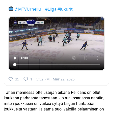
@MTVUrheilu
|
#Liiga
#Jukurit
35
1
5:52 PM · Mar 22, 2025
Tähän mennessä ottelusarjan aikana Pelicans on ollut
kaukana parhaasta tasostaan. Jo runkosarjassa nähtiin,
miten joukkueen on vaikea syttyä Liigan häntäpään
joukkueita vastaan, ja sama puolivaloilla pelaaminen on