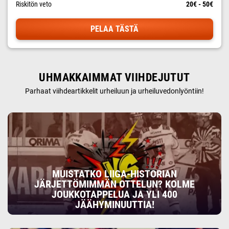
Riskitön veto
20€ - 50€
PELAA TÄSTÄ
UHMAKKAIMMAT VIIHDEJUTUT
Parhaat viihdeartikkelit urheiluun ja urheiluvedonlyöntiin!
MUISTATKO LIIGA-HISTORIAN
JÄRJETTÖMIMMÄN OTTELUN? KOLME
JOUKKOTAPPELUA JA YLI 400
JÄÄHYMINUUTTIA!