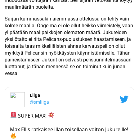
muodossa voittajaan kantaa. Sen sijaan vetovalinta löytyy
maalimäärän puolelta.
Sarjan kummassakin aiemmassa ottelussa on tehty vain
kolme maalia. Ongelma ei ole ollut heikko viimeistely, vaan
ylipäätään maalipaikkojen olematon määrä. Jukureiden
yksilötaito ei riitä Pelicans-puolustuksen haastamiseen, ja
toisaalta taas mikkeliläisten ahnas karvauspeli on ollut
myrkkyä Pelicansin hyökkäysten käynnistämiselle. Tähän
paineistamiseen Jukurit on selvästi pelisuunnitelmassaan
luottanut, ja tähän mennessä se on toiminut kuin junan
vessa.
Liiga
@smliiga
SUPER MAX!
Max Ellis ratkaisee illan toisellaan voiton Jukureille!