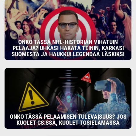
ONKO TÄSSÄ NHL-HISTORIAN VIHATUIN
PELAAJA? UHKASI HAKATA TEININ, KARKASI
SUOMESTA JA HAUKKUI LEGENDAA LÄSKIKSI
ONKO TÄSSÄ PELAAMISEN TULEVAISUUS? JOS
KUOLET CS:SSÄ, KUOLET TOSIELÄMÄSSÄ