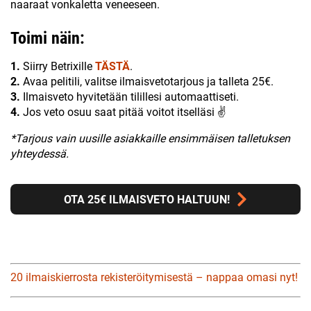
naaraat vonkaletta veneeseen.
Toimi näin:
1.
Siirry Betrixille
TÄSTÄ
.
2.
Avaa pelitili, valitse ilmaisvetotarjous ja talleta 25€.
3.
Ilmaisveto hyvitetään tilillesi automaattiseti.
4.
Jos veto osuu saat pitää voitot itselläsi ✌
*Tarjous vain uusille asiakkaille ensimmäisen talletuksen
yhteydessä.
OTA 25€ ILMAISVETO HALTUUN!
20 ilmaiskierrosta rekisteröitymisestä – nappaa omasi nyt!