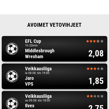
AVOIMET VETOVIHJEET
EFL Cup
1h 20min
Middlesbrough
2,08
Wrexham
Veikkausliiga
la 08.08. klo 19:00
Jaro
1,85
VPS
Veikkausliiga
su 09.08. klo 18:00
Ilves
2,75