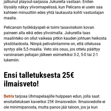
jatkunut playout-sarjassa Jukureita vastaan. Eniten
löysäily näkyy ylivoimapelissä, kun Pelicans ei usein saa
kahteen minuuttiin edes yhtä laukausta kohti vastustajan
maalia.
Pelicansin hyökkäyspeli ei toimi tasaviisikoin kovan
paineen alla eikä edes ylivoimalla. Jukureilla taas
maalinteko on ollut vaikeaa pitkin kauden johtuen heikosta
yksilötaidosta. Niinpä pelivalintamme on, että ottelussa
syntyy alle 5,5 maalia. Veto siis osuu, jos ottelu päättyy
varsinaisen peliajan jälkeen esimerkiksi 3-2, 5-0 tai 2-1
lukemiin.
Ensi talletuksesta 25€
ilmaisveto!
Betrix
tarjoaa Uhmapelaajille hulppean edun, jolla saat
ensitalletuksen kaveriksi 25€ ilmaisvedon. Ilmaisvedolle ei
ole minimipanosta, mutta panos jää taloon, jos ja kun