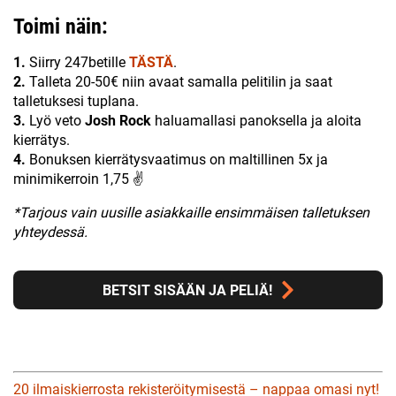
Toimi näin:
1.
Siirry 247betille
TÄSTÄ
.
2.
Talleta 20-50€ niin avaat samalla pelitilin ja saat
talletuksesi tuplana.
3.
Lyö veto
Josh Rock
haluamallasi panoksella ja aloita
kierrätys.
4.
Bonuksen kierrätysvaatimus on maltillinen 5x ja
minimikerroin 1,75 ✌
*Tarjous vain uusille asiakkaille ensimmäisen talletuksen
yhteydessä.
BETSIT SISÄÄN JA PELIÄ!
20 ilmaiskierrosta rekisteröitymisestä – nappaa omasi nyt!