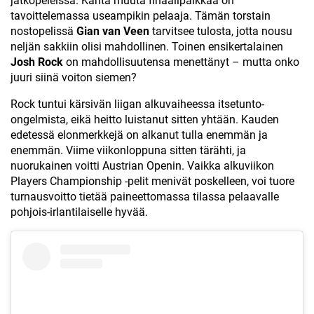
jatkopeleissä. Kahta muuta finaalipaikkaa on
tavoittelemassa useampikin pelaaja. Tämän torstain
nostopelissä
Gian van Veen
tarvitsee tulosta, jotta nousu
neljän sakkiin olisi mahdollinen. Toinen ensikertalainen
Josh Rock
on mahdollisuutensa menettänyt – mutta onko
juuri siinä voiton siemen?
Rock tuntui kärsivän liigan alkuvaiheessa itsetunto-
ongelmista, eikä heitto luistanut sitten yhtään. Kauden
edetessä elonmerkkejä on alkanut tulla enemmän ja
enemmän. Viime viikonloppuna sitten tärähti, ja
nuorukainen voitti Austrian Openin. Vaikka alkuviikon
Players Championship -pelit menivät poskelleen, voi tuore
turnausvoitto tietää paineettomassa tilassa pelaavalle
pohjois-irlantilaiselle hyvää.