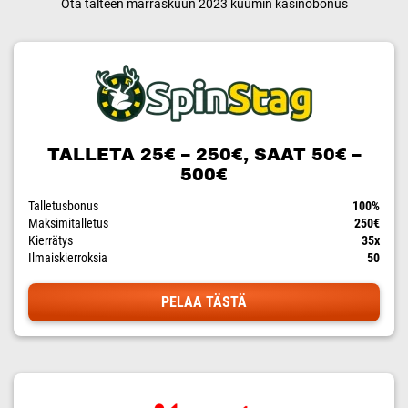
Ota talteen marraskuun 2023 kuumin kasinobonus
TALLETA 25€ – 250€, SAAT 50€ –
500€
Talletusbonus
100%
Maksimitalletus
250€
Kierrätys
35x
Ilmaiskierroksia
50
PELAA TÄSTÄ