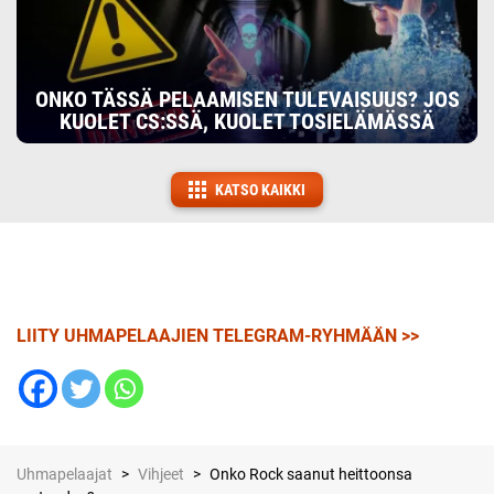
ONKO TÄSSÄ PELAAMISEN TULEVAISUUS? JOS
KUOLET CS:SSÄ, KUOLET TOSIELÄMÄSSÄ
KATSO KAIKKI
LIITY UHMAPELAAJIEN TELEGRAM-RYHMÄÄN >>
Uhmapelaajat
>
Vihjeet
>
Onko Rock saanut heittoonsa