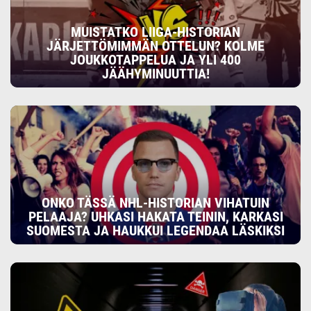
MUISTATKO LIIGA-HISTORIAN
JÄRJETTÖMIMMÄN OTTELUN? KOLME
JOUKKOTAPPELUA JA YLI 400
JÄÄHYMINUUTTIA!
ONKO TÄSSÄ NHL-HISTORIAN VIHATUIN
PELAAJA? UHKASI HAKATA TEININ, KARKASI
SUOMESTA JA HAUKKUI LEGENDAA LÄSKIKSI