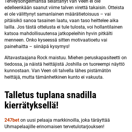
Terveysongelmansa selättänyt van Veen ei ole
edelleenkään saanut viime talven virettä takaisin. Otteista
ei ole välittynyt samanlainen määrätietoisuus – vai
pitäisikö sanoa tasainen laatu, vaan taso heittelee aika
lailla. Jos tästä ottelusta ei tule tulosta, voi hollantilainen
katsoa mahdollisuutensa jatkopeleihin hyvin pitkälti
menneen. Onko kyseessä sitten motivaatioetu vai
painehaitta – siinäpä kysymys!
Altavastaajana Rock maistuu. Miehen peruskapasiteetti on
tiedossa, ja näistä heittäjistä Joshilla on tuoreempi näyttö
kunnostaan. Van Veen oli talvella lähes pistämätön
heittäjä, mutta tämänhetkinen kunto ei vakuuta.
Talletus tuplana snadilla
kierrätyksellä!
247bet
on uusi pelaaja markkinoilla, joka täräyttää
Uhmapelaajille erinomaisen tervetulotarjouksen!