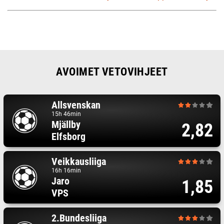
AVOIMET VETOVIHJEET
Allsvenskan
15h 46min
Mjällby
2,82
Elfsborg
Veikkausliiga
16h 16min
Jaro
1,85
VPS
2.Bundesliiga