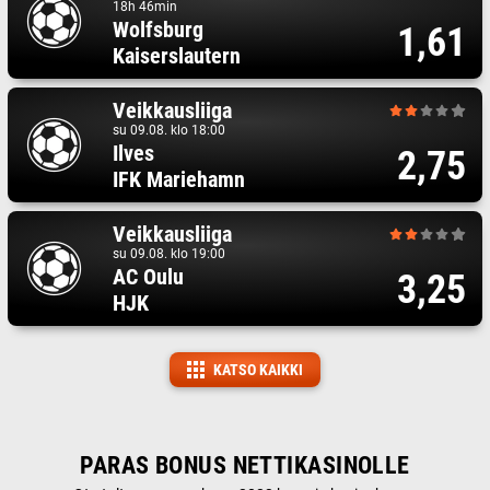
18h 46min
Wolfsburg
1,61
Kaiserslautern
Veikkausliiga
su 09.08. klo 18:00
Ilves
2,75
IFK Mariehamn
Veikkausliiga
su 09.08. klo 19:00
AC Oulu
3,25
HJK
KATSO KAIKKI
PARAS BONUS NETTIKASINOLLE