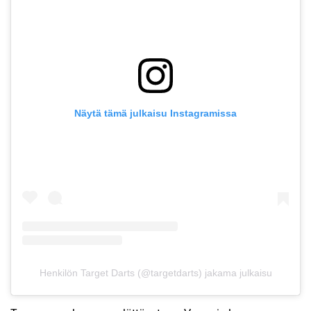
Näytä tämä julkaisu Instagramissa
Henkilön Target Darts (@targetdarts) jakama julkaisu