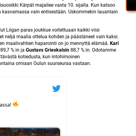
uosikki Kärpät majailee vasta 10. sijalla. Kun katsoo
tka kasvamassa vain entisestään. Uskommekin lauantain
ut Liigan paras joukkue voitettuaan kaikki viisi
t neljä maalia ottelua kohden ja päästäneet vain kaksi.
uten maalivahtien haparointi on jo mennyttä elämää.
Kari
 89,7 %:in ja
Gustavs Grieskalsin
88,7 %:in. Odotamme
tävästä kotiedusta, kun intohimoinen
antaina omiaan Oulun suurseuraa vastaan.
assa!