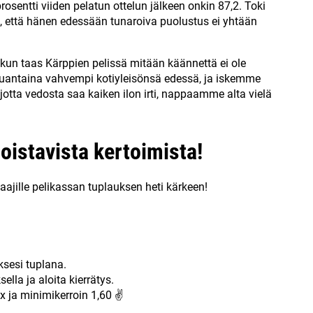
rosentti viiden pelatun ottelun jälkeen onkin 87,2. Toki
, että hänen edessään tunaroiva puolustus ei yhtään
kun taas Kärppien pelissä mitään käännettä ei ole
uantaina vahvempi kotiyleisönsä edessä, ja iskemme
jotta vedosta saa kaiken ilon irti, nappaamme alta vielä
loistavista kertoimista!
aajille pelikassan tuplauksen heti kärkeen!
uksesi tuplana.
lla ja aloita kierrätys.
x ja minimikerroin 1,60 ✌