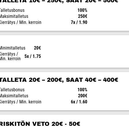
TALLETA 10€ – 250€, SAAT 20€ – 500€
Talletusbonus
100%
Maksimitalletus
250€
Kierrätys / Min. kerroin
7x / 1.90
Minimitalletus
20€
Kierrätys /
5x / 1.75
Min. kerroin
TALLETA 20€ – 200€, SAAT 40€ – 400€
Talletusbonus
100%
Maksimitalletus
200€
Kierrätys / Min. kerroin
6x / 1.60
RISKITÖN VETO 20€ - 50€