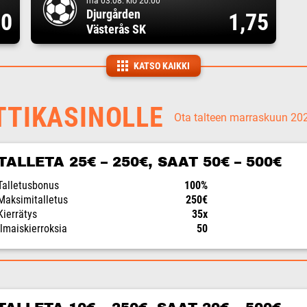
ma 03.08. klo 20:00
Djurgården
00
1,75
Västerås SK
KATSO KAIKKI
TTIKASINOLLE
Ota talteen marraskuun 2
TALLETA 25€ – 250€, SAAT 50€ – 500€
Talletusbonus
100%
Maksimitalletus
250€
Kierrätys
35x
Ilmaiskierroksia
50