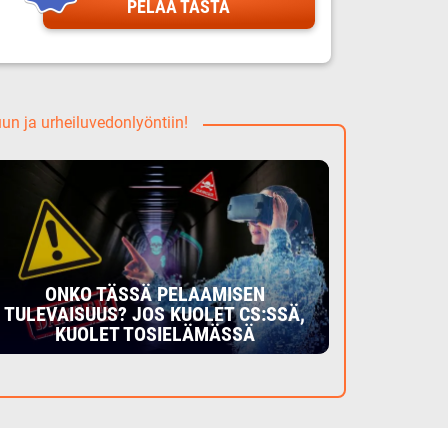
PELAA TÄSTÄ
uun ja urheiluvedonlyöntiin!
ONKO TÄSSÄ PELAAMISEN
TULEVAISUUS? JOS KUOLET CS:SSÄ,
KUOLET TOSIELÄMÄSSÄ