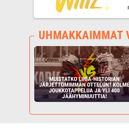
UHMAKKAIMMAT V
MUISTATKO LIIGA-HISTORIAN
JÄRJETTÖMIMMÄN OTTELUN? KOLM
JOUKKOTAPPELUA JA YLI 400
JÄÄHYMINUUTTIA!