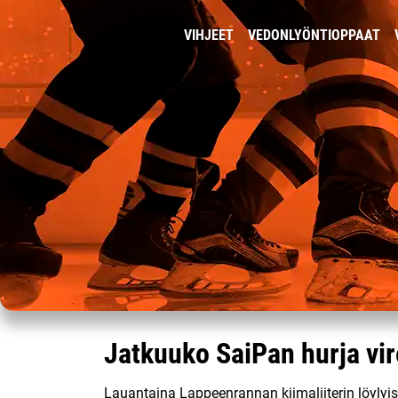
VIHJEET
VEDONLYÖNTIOPPAAT
Jatkuuko SaiPan hurja vir
Lauantaina Lappeenrannan kiimaliiterin löylyi