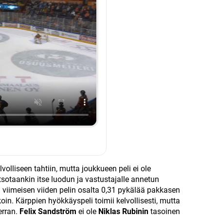
volliseen tahtiin, mutta joukkueen peli ei ole
sotaankin itse luodun ja vastustajalle annetun
viimeisen viiden pelin osalta 0,31 pykälää pakkasen
in. Kärppien hyökkäyspeli toimii kelvollisesti, mutta
rran.
Felix Sandström
ei ole
Niklas Rubinin
tasoinen