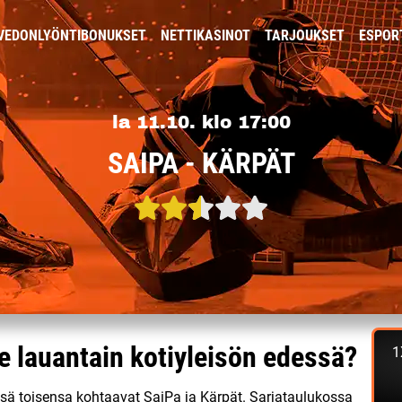
VEDONLYÖNTIBONUKSET
NETTIKASINOT
TARJOUKSET
ESPOR
la 11.10. klo 17:00
SAIPA - KÄRPÄT
e lauantain kotiyleisön edessä?
1
ssä toisensa kohtaavat SaiPa ja Kärpät. Sarjataulukossa