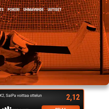
TS
POKERI
UHMAVIIHDE
UUTISET
2,12
X2, SaiPa voittaa ottelun