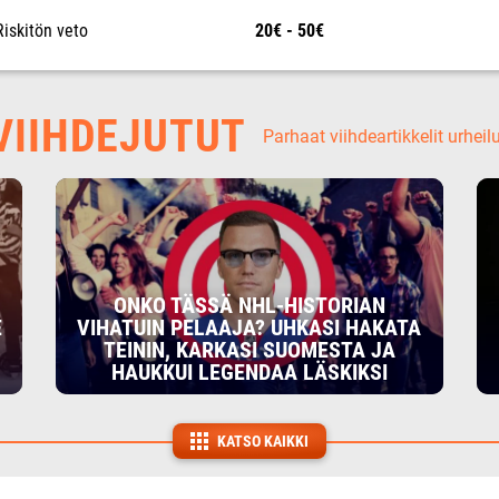
Riskitön veto
20€ - 50€
IIHDEJUTUT
Parhaat viihdeartikkelit urheil
ONKO TÄSSÄ NHL-HISTORIAN
E
VIHATUIN PELAAJA? UHKASI HAKATA
TEININ, KARKASI SUOMESTA JA
HAUKKUI LEGENDAA LÄSKIKSI
KATSO KAIKKI