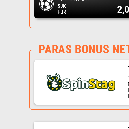
ma 03.08. klo 19:00
SJK
2,
HJK
PARAS BONUS NE