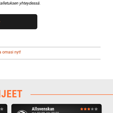
talletuksen yhteydessä.
a omasi nyt!
HJEET
Allsvenskan