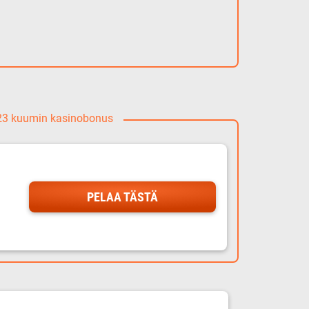
023 kuumin kasinobonus
PELAA TÄSTÄ