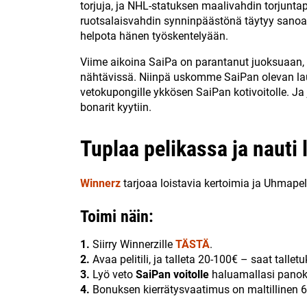
torjuja, ja NHL-statuksen maalivahdin torjuntap
ruotsalaisvahdin synninpäästönä täytyy sanoa
helpota hänen työskentelyään.
Viime aikoina SaiPa on parantanut juoksuaan, 
nähtävissä. Niinpä uskomme SaiPan olevan la
vetokupongille ykkösen SaiPan kotivoitolle. Ja 
bonarit kyytiin.
Tuplaa pelikassa ja nauti 
Winnerz
tarjoaa loistavia kertoimia ja Uhmapel
Toimi näin:
1.
Siirry Winnerzille
TÄSTÄ
.
2.
Avaa pelitili, ja talleta 20-100€ – saat tallet
3.
Lyö veto
SaiPan voitolle
haluamallasi panokse
4.
Bonuksen kierrätysvaatimus on maltillinen 6