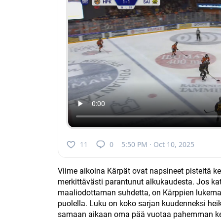
11
0
5:50 PM · Oct 10, 2025
Viime aikoina Kärpät ovat napsineet pisteitä kel
merkittävästi parantunut alkukaudesta. Jos kat
maaliodottaman suhdetta, on Kärppien lukema 
puolella. Luku on koko sarjan kuudenneksi heiko
samaan aikaan oma pää vuotaa pahemman ke