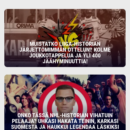
MUISTATKO LIIGA-HISTORIAN
JÄRJETTÖMIMMÄN OTTELUN? KOLME
JOUKKOTAPPELUA JA YLI 400
JÄÄHYMINUUTTIA!
ONKO TÄSSÄ NHL-HISTORIAN VIHATUIN
PELAAJA? UHKASI HAKATA TEININ, KARKASI
SUOMESTA JA HAUKKUI LEGENDAA LÄSKIKSI