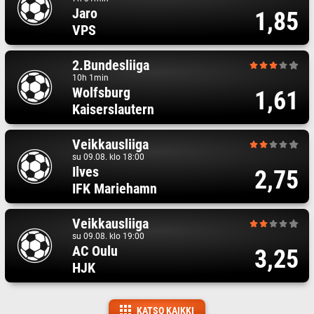
Jaro
1,85
VPS
2.Bundesliiga
10h 1min
Wolfsburg
1,61
Kaiserslautern
Veikkausliiga
su 09.08. klo 18:00
Ilves
2,75
IFK Mariehamn
Veikkausliiga
su 09.08. klo 19:00
AC Oulu
3,25
HJK
KATSO KAIKKI