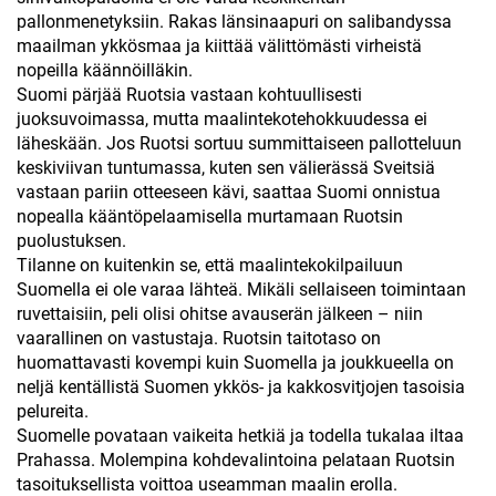
pallonmenetyksiin. Rakas länsinaapuri on salibandyssa
maailman ykkösmaa ja kiittää välittömästi virheistä
nopeilla käännöilläkin.
Suomi pärjää Ruotsia vastaan kohtuullisesti
juoksuvoimassa, mutta maalintekotehokkuudessa ei
läheskään. Jos Ruotsi sortuu summittaiseen pallotteluun
keskiviivan tuntumassa, kuten sen välierässä Sveitsiä
vastaan pariin otteeseen kävi, saattaa Suomi onnistua
nopealla kääntöpelaamisella murtamaan Ruotsin
puolustuksen.
Tilanne on kuitenkin se, että maalintekokilpailuun
Suomella ei ole varaa lähteä. Mikäli sellaiseen toimintaan
ruvettaisiin, peli olisi ohitse avauserän jälkeen – niin
vaarallinen on vastustaja. Ruotsin taitotaso on
huomattavasti kovempi kuin Suomella ja joukkueella on
neljä kentällistä Suomen ykkös- ja kakkosvitjojen tasoisia
pelureita.
Suomelle povataan vaikeita hetkiä ja todella tukalaa iltaa
Prahassa. Molempina kohdevalintoina pelataan Ruotsin
tasoituksellista voittoa useamman maalin erolla.