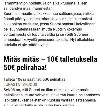
lämmittelyt on hoidettu ja on aika kruunata jälleen
salibandyn maailmanmestari.
Suomi on maailman kakkosmaa salibandyssa, vaikka
finaali päättyisi miten tahansa. Joukkueet kohtasivat
alkulohkon ottelussa, jossa Suomi onnistui kelvollisesti
pelisuunnitelmassaan, mutta Ruotsin kokemus
voittamisesta oli lopulta valttia ja se voitti Suomen
ainoastaan kevyellä perussuorituksella. Nyt alkulohkon
ottelulla ei ole mitään väliä.
Mitäs mitäs – 10€ talletuksella
50€ pelirahaa!
Talleta 10€ ja saat heti 50€ pelirahaa!
LUNASTA TARJOUS
Selvää on, että Suomi on illan ottelussa vähemmän
pallollisena, mutta vahvasti alakerran kautta pelaamiseen
läpi turnauksen ja etenkin Ruotsia vastaan satsanneilla
sinivalkopaidoilla ei ole varaa keskikentän