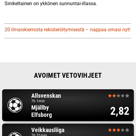
Sinikeltainen on ykkönen sunnuntai-illassa.
20 ilmaiskierrosta rekisteröitymisestä – nappaa omasi nyt!
AVOIMET VETOVIHJEET
Allsvenskan
7h 1min
Mjällby
2,82
Elfsborg
Veikkausliiga
7h 31min