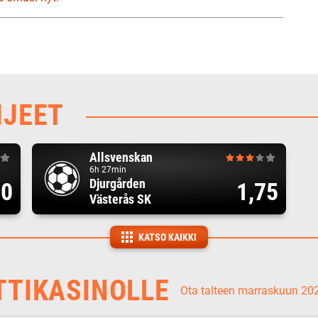
HJEET
Allsvenskan
6h 27min
Djurgården
00
1,75
Västerås SK
KATSO KAIKKI
TTIKASINOLLE
Ota talteen marraskuun 2