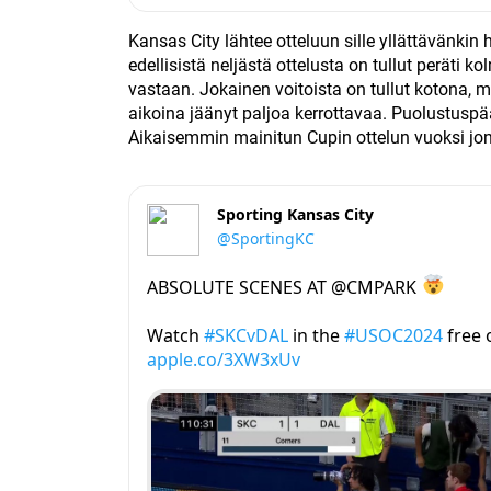
Kansas City lähtee otteluun sille yllättävänkin
edellisistä neljästä ottelusta on tullut peräti k
vastaan. Jokainen voitoista on tullut kotona, m
aikoina jäänyt paljoa kerrottavaa. Puolustuspä
Aikaisemmin mainitun Cupin ottelun vuoksi jonki
Sporting Kansas City
@SportingKC
ABSOLUTE SCENES AT @CMPARK
Watch
#SKCvDAL
in the
#USOC2024
free
apple.co/3XW3xUv