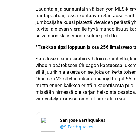
Lauantain ja sunnuntain välisen yön MLS-kierr
häntäpäähän, jossa kohtaavan San Jose Earthq
jumbosijalta kuusi pistettä vieraiden perästä
kuvitella olevan vieraille hyvä mahdollisuus ka
selvä suosikki viemään kolme pistettä.
*Tsekkaa tipsi loppuun ja ota 25€ ilmaisveto t
San Josen leiriin saatiin vihdoin ilonaihetta, k
vihdoin päätökseen Chicagon kaatuessa lukemin 1
sillä juurikin alakerta on se, joka on kerta to
Omiin on 22 ottelun aikana mennyt hurjat 56 ma
mutta ennen kaikkea erittäin kaoottisesta pu
missään nimessä ole sarjan heikointa osastoa, 
viimeistelyn kanssa on ollut hankaluuksia.
San Jose Earthquakes
@SJEarthquakes