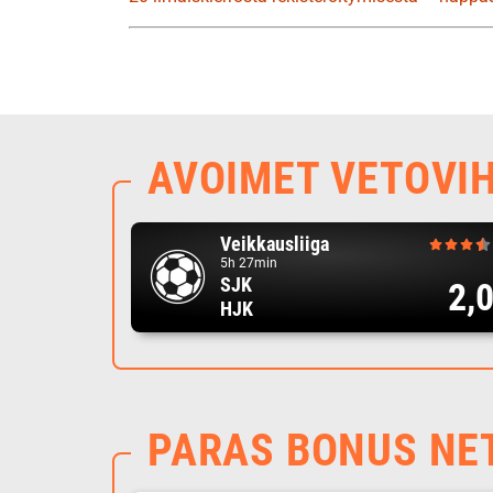
AVOIMET VETOVI
Veikkausliiga
5h 27min
SJK
2,
HJK
PARAS BONUS NE