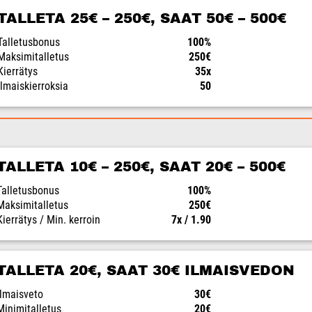
TALLETA 25€ – 250€, SAAT 50€ – 500€
Talletusbonus
100%
Maksimitalletus
250€
Kierrätys
35x
Ilmaiskierroksia
50
TALLETA 10€ – 250€, SAAT 20€ – 500€
Talletusbonus
100%
Maksimitalletus
250€
Kierrätys / Min. kerroin
7x / 1.90
TALLETA 20€, SAAT 30€ ILMAISVEDON
Ilmaisveto
30€
Minimitalletus
20€