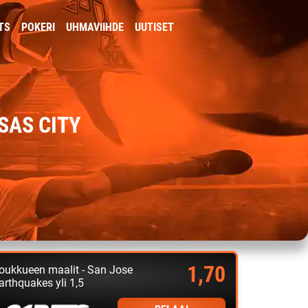
TS
POKERI
UHMAVIIHDE
UUTISET
SAS CITY
1,70
oukkueen maalit - San Jose
arthquakes yli 1,5