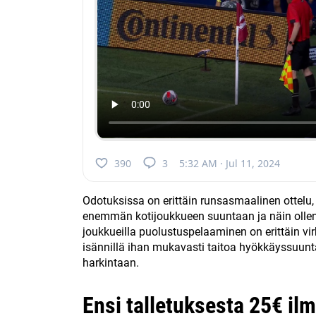
390
3
5:32 AM · Jul 11, 2024
Odotuksissa on erittäin runsasmaalinen ottelu
enemmän kotijoukkueen suuntaan ja näin ollen 
joukkueilla puolustuspelaaminen on erittäin virh
isännillä ihan mukavasti taitoa hyökkäyssuunta
harkintaan.
Ensi talletuksesta 25€ ilm