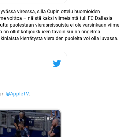
 hyvässä vireessä, sillä Cupin ottelu huomioiden
olme voittoa – näistä kaksi viimeisintä tuli FC Dallasia
utta puolestaan vierasreissuista ei ole varsinkaan viime
ä on ollut kotijoukkueen tavoin suurin ongelma.
nlaista kierrätystä vieraiden puolelta voi olla luvassa.
 on
@AppleTV
: