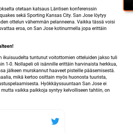
okselta otetaan katsaus Läntisen konferenssin
uakes sekä Sporting Kansas City. San Jose löytyy
 yhden ottelun vähemmän pelanneena. Vaikka tässä voisi
svattaa eroa, on San Jose kotinurmella jopa erittäin
alteen!
un ikuisuudelta tuntunut voitottomien otteluiden jakso tuli
-0. Nollapeli oli isännille erittäin harvinaista herkkua,
isensa jälkeen murskannut haaveet pisteille pääsemisestä.
alia, mikä kertoo osittain myös huonosta tuurista,
olustuspelaamisesta. Hyökkäyssuuntaan San Jose ei
mutta vaikka paikkoja syntyy kelvolliseen tahtiin, on