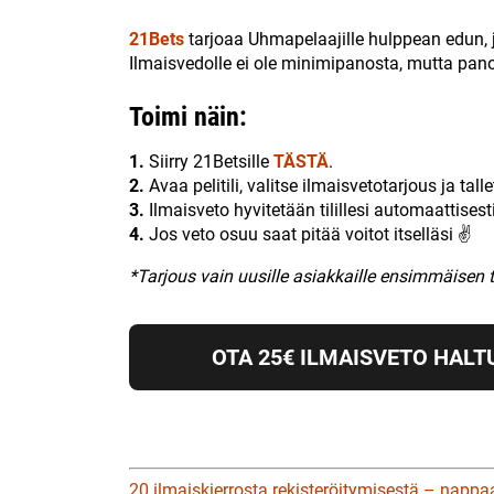
21Bets
tarjoaa Uhmapelaajille hulppean edun, j
Ilmaisvedolle ei ole minimipanosta, mutta pano
Toimi näin:
1.
Siirry 21Betsille
TÄSTÄ
.
2.
Avaa pelitili, valitse ilmaisvetotarjous ja tall
3.
Ilmaisveto hyvitetään tilillesi automaattisesti
4.
Jos veto osuu saat pitää voitot itselläsi ✌
*Tarjous vain uusille asiakkaille ensimmäisen 
OTA 25€ ILMAISVETO HALT
20 ilmaiskierrosta rekisteröitymisestä – nappa