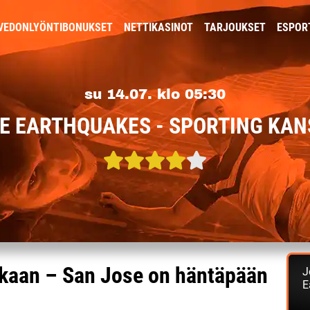
VEDONLYÖNTIBONUKSET
NETTIKASINOT
TARJOUKSET
ESPOR
su 14.07. klo 05:30
E EARTHQUAKES - SPORTING KAN
oakaan – San Jose on häntäpään
J
E