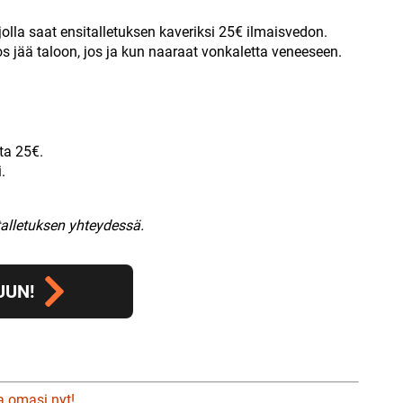
olla saat ensitalletuksen kaveriksi 25€ ilmaisvedon.
s jää taloon, jos ja kun naaraat vonkaletta veneeseen.
eta 25€.
.
talletuksen yhteydessä.
UUN!
a omasi nyt!