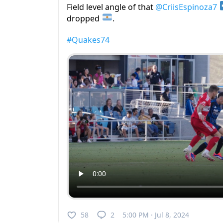
Field level angle of that
@CriisEspinoza7
dropped
.
#Quakes74
58
2
5:00 PM · Jul 8, 2024