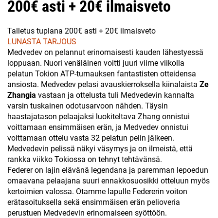
200€ asti + 20€ ilmaisveto
Talletus tuplana 200€ asti + 20€ ilmaisveto
LUNASTA TARJOUS
Medvedev on pelannut erinomaisesti kauden lähestyessä
loppuaan. Nuori venäläinen voitti juuri viime viikolla
pelatun Tokion ATP-turnauksen fantastisten otteidensa
ansiosta. Medvedev pelasi avauskierroksella kiinalaista
Ze
Zhangia
vastaan ja ottelusta tuli Medvedevin kannalta
varsin tuskainen odotusarvoon nähden. Täysin
haastajatason pelaajaksi luokiteltava Zhang onnistui
voittamaan ensimmäisen erän, ja Medvedev onnistui
voittamaan ottelu vasta 32 pelatun pelin jälkeen.
Medvedevin pelissä näkyi väsymys ja on ilmeistä, että
rankka viikko Tokiossa on tehnyt tehtävänsä.
Federer on lajin elävänä legendana ja paremman lepoedun
omaavana pelaajana suuri ennakkosuosikki otteluun myös
kertoimien valossa. Otamme lapulle Federerin voiton
erätasoituksella sekä ensimmäisen erän pelioveria
perustuen Medvedevin erinomaiseen syöttöön.