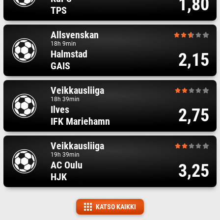
1,80
TPS
Allsvenskan
18h 9min
Halmstad
2,15
GAIS
Veikkausliiga
18h 39min
Ilves
2,75
IFK Mariehamn
Veikkausliiga
19h 39min
AC Oulu
3,25
HJK
KATSO KAIKKI