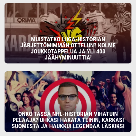
MUISTATKO LIIGA-HISTORIAN
JÄRJETTÖMIMMÄN OTTELUN? KOLME
JOUKKOTAPPELUA JA YLI 400
JÄÄHYMINUUTTIA!
ONKO TÄSSÄ NHL-HISTORIAN VIHATUIN
PELAAJA? UHKASI HAKATA TEININ, KARKASI
SUOMESTA JA HAUKKUI LEGENDAA LÄSKIKSI