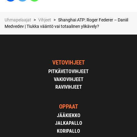
Uhmapelaajat
>
Vihjeet
>
Shanghai ATP: Roger Federer – Daniil
Medvedev | Tiukka vääntö vai totaalinen ylikävely?
VETOVIHJEET
PITKÄVETOVIHJEET
VAKIOVIHJEET
RAVIVIHJEET
OPPAAT
JÄÄKIEKKO
JALKAPALLO
KORIPALLO