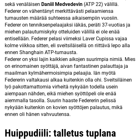
sekä venäläisen
Daniil Medvedevin
(ATP 22) välillä.
Federer on vähentänyt merkittävästi pelaamiensa
turnausten määrää suhteessa aikaisempiin vuosiin.
Federer on tenniksenpelaajaksi iäkäs, peräti 37-vuotias ja
miehen palautumiskyky otteluiden välillä ei ole enää
entisellään. Federer pelasi viimeksi Laver Cupissa vajaa
kolme viikkoa sitten, eli sveitsiläisellä on riittävä lepo alla
ennen Shanghain ATP-turnausta.
Federer on yksi lajin kaikkien aikojen suurimpia nimiä. Mies
on erinomainen syöttäjä, aivan fantastinen palauttaja ja
maailman kylmähermoisimpia pelaajia. Iän myötä
Federerin valtakausi alkaa kuitenkin olla ohi. Sveitsiläinen
lyö pakottamattomia virheitä nykyään todella usein
aiempaan nähden, eikä miehen syöttöpeli ole enää
aiemmalla tasolla. Suurin haaste Federerin pelissä
nykyään kuitenkin on kovien syöttöjen palautus, mikä
ennen oli hänen vahvuutensa.
Huippudiili: talletus tuplana