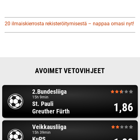
20 ilmaiskierrosta rekisteröitymisestä – nappaa omasi nyt!
AVOIMET VETOVIHJEET
2.Bundesliiga
15h 9min
St. Pauli
1,86
Greuther Fürth
Veikkausliiga
15h 39min
KuPS