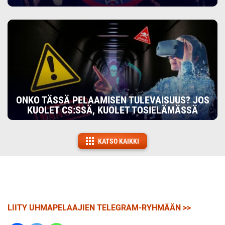
ONKO TÄSSÄ PELAAMISEN TULEVAISUUS? JOS
KUOLET CS:SSÄ, KUOLET TOSIELÄMÄSSÄ
KATSO KAIKKI
LIITY UHMAPELAAJIEN TELEGRAM-RYHMÄÄN >>