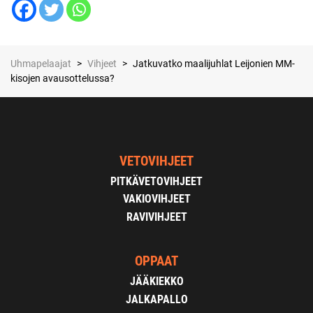
Uhmapelaajat
>
Vihjeet
>
Jatkuvatko maalijuhlat Leijonien MM-
kisojen avausottelussa?
VETOVIHJEET
PITKÄVETOVIHJEET
VAKIOVIHJEET
RAVIVIHJEET
OPPAAT
JÄÄKIEKKO
JALKAPALLO