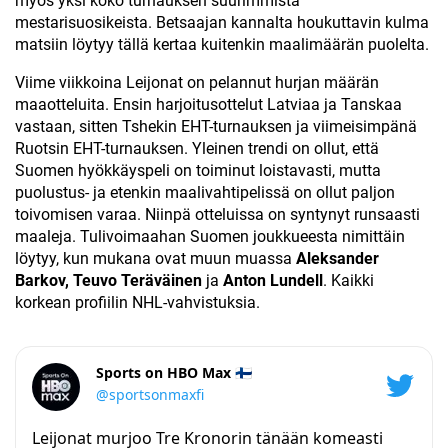
myös yksi koko turnauksen suurimmista
mestarisuosikeista. Betsaajan kannalta houkuttavin kulma
matsiin löytyy tällä kertaa kuitenkin maalimäärän puolelta.
Viime viikkoina Leijonat on pelannut hurjan määrän
maaotteluita. Ensin harjoitusottelut Latviaa ja Tanskaa
vastaan, sitten Tshekin EHT-turnauksen ja viimeisimpänä
Ruotsin EHT-turnauksen. Yleinen trendi on ollut, että
Suomen hyökkäyspeli on toiminut loistavasti, mutta
puolustus- ja etenkin maalivahtipelissä on ollut paljon
toivomisen varaa. Niinpä otteluissa on syntynyt runsaasti
maaleja. Tulivoimaahan Suomen joukkueesta nimittäin
löytyy, kun mukana ovat muun muassa
Aleksander
Barkov, Teuvo Teräväinen
ja
Anton Lundell
. Kaikki
korkean profiilin NHL-vahvistuksia.
Sports on HBO Max 🇫🇮
@sportsonmaxfi
Leijonat murjoo Tre Kronorin tänään komeasti