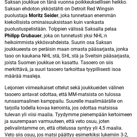
Saksan joukkue on tänä vuonna poikkeuksellisen heikko.
Saksan ehdoton ykköstähti on Detroit Red Wingsin
puolustaja
Moritz Seider
, joka tunnetaan enemmän
kiekollisista ominaisuuksistaan kuin vankasta
puolustuspelistään. Tolppien välissä Saksalla pelaa
Philipp Grubauer
, joka on tunnetusti yksi NHL:n
heikoimmista ykkösvahdeista. Suurin osa Saksan
joukkueesta on peräisin maan omasta pääsarjasta, jonka
taso on kaukana NHL:stä, SHL:stä ja Sveitsin pääsarjasta,
joista Suomen joukkue on kasattu. Tasoero on siis
merkittävä, ja suuri tasoero tarkoittaa tyypillisesti isoa
määrää maaleja.
Leijonien viimeaikaiset ottelut sekä joukkueiden välinen
tasoero antavat odottaa, että MM-matsista on tulossa
runsasmaalinen kamppailu. Suurelle maalimäärälle on
tarjolla todella kovaa kerrointa, jos odottaa matsissa
tulevan yli viisi maalia. Tyydymme pienempään kertoimeen
ja suurempaan varmuuteen, että veto osuu, joten
pelivalintamme on, että ottelussa syntyy yli 4,5 maalia.
Veto siis osuu, jos matsi päättyy esimerkiksi lukemiin 3-2,