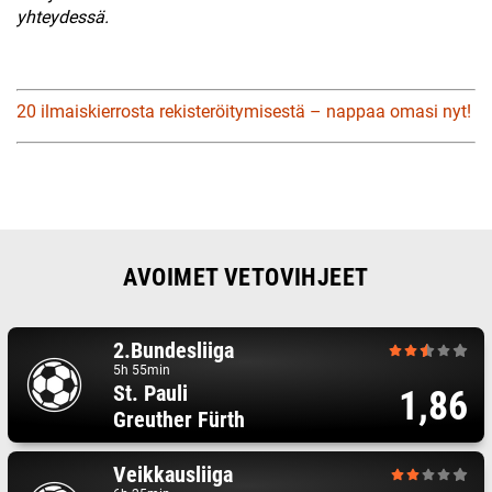
yhteydessä.
20 ilmaiskierrosta rekisteröitymisestä – nappaa omasi nyt!
AVOIMET VETOVIHJEET
2.Bundesliiga
5h 55min
St. Pauli
1,86
Greuther Fürth
Veikkausliiga