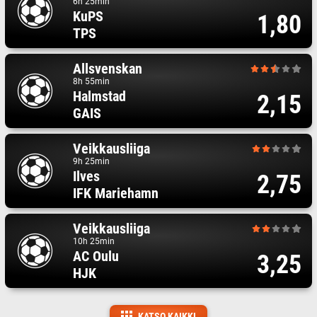
6h 25min
KuPS
1,80
TPS
Allsvenskan
8h 55min
Halmstad
2,15
GAIS
Veikkausliiga
9h 25min
Ilves
2,75
IFK Mariehamn
Veikkausliiga
10h 25min
AC Oulu
3,25
HJK
KATSO KAIKKI