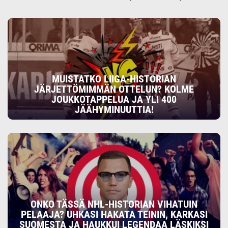
MUISTATKO LIIGA-HISTORIAN
JÄRJETTÖMIMMÄN OTTELUN? KOLME
JOUKKOTAPPELUA JA YLI 400
JÄÄHYMINUUTTIA!
ONKO TÄSSÄ NHL-HISTORIAN VIHATUIN
PELAAJA? UHKASI HAKATA TEININ, KARKASI
SUOMESTA JA HAUKKUI LEGENDAA LÄSKIKSI