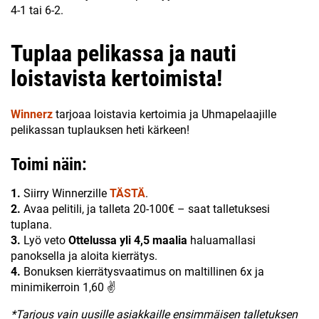
4-1 tai 6-2.
Tuplaa pelikassa ja nauti
loistavista kertoimista!
Winnerz
tarjoaa loistavia kertoimia ja Uhmapelaajille
pelikassan tuplauksen heti kärkeen!
Toimi näin:
1.
Siirry Winnerzille
TÄSTÄ
.
2.
Avaa pelitili, ja talleta 20-100€ – saat talletuksesi
tuplana.
3.
Lyö veto
Ottelussa yli 4,5 maalia
haluamallasi
panoksella ja aloita kierrätys.
4.
Bonuksen kierrätysvaatimus on maltillinen 6x ja
minimikerroin 1,60 ✌
*Tarjous vain uusille asiakkaille ensimmäisen talletuksen