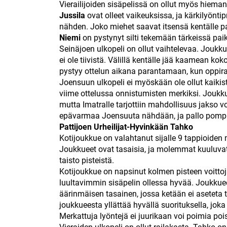
Vierailijoiden sisäpelissä on ollut myös hiema
Jussila
ovat olleet vaikeuksissa, ja kärkilyönti
nähden. Joko miehet saavat itsensä kentälle pa
Niemi
on pystynyt silti tekemään tärkeissä pai
Seinäjoen ulkopeli on ollut vaihtelevaa. Joukku
ei ole tiivistä. Välillä kentälle jää kaamean ko
pystyy ottelun aikana parantamaan, kun oppira
Joensuun ulkopeli ei myöskään ole ollut kaikis
viime ottelussa onnistumisten merkiksi. Joukku
mutta Imatralle tarjottiin mahdollisuus jakso 
epävarmaa Joensuuta nähdään, ja pallo pomppii
Pattijoen Urheilijat-Hyvinkään Tahko
Kotijoukkue on valahtanut sijalle 9 tappioiden m
Joukkueet ovat tasaisia, ja molemmat kuuluvat 
taisto pisteistä.
Kotijoukkue on napsinut kolmen pisteen voitto
luultavimmin sisäpelin ollessa hyvää. Joukkuee
äärinmäisen tasainen, jossa ketään ei aseteta t
joukkueesta yllättää hyvällä suorituksella, joka
Merkattuja lyöntejä ei juurikaan voi poimia poi