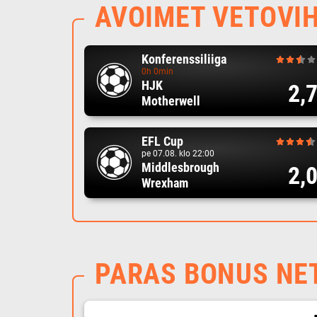
AVOIMET VETOVI
Konferenssiliiga
0h 0min
HJK
2,
Motherwell
EFL Cup
pe 07.08. klo 22:00
Middlesbrough
2,
Wrexham
PARAS BONUS NE