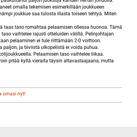
n paukuttanut paljon juoksuja kahden herran johdolla.
aneet omalla tekemisen esimerkillään joukkueen
ämpi joukkue saa tulosta illasta toiseen tehtyä. Miten
lillä taas taso romahtaa pelaamisen ollessa huonoa. Tämä
so vaihtelee rajusti otteluiden välillä. Pelinjohtajan
taan pelaaminen ei tule riittämään 2-0 voittoon.
aljon, ja tiiviistä ulkopelistä ei voida puhua.
tijoukkueella. Pelaamisen taso vaihtelee liikaa.
oin pitää kyllä vieraita täysin altavastaajaana, mutta
a omasi nyt!