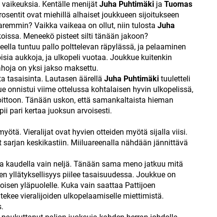
n vaikeuksia. Kentälle menijät
Juha Puhtimäki
ja
Tuomas
prosentit ovat miehillä alhaiset joukkueen sijoitukseen
remmin? Vaikka vaikeaa on ollut, niin tulosta
Juha
koissa. Meneekö pisteet silti tänään jakoon?
eella tuntuu pallo polttelevan räpylässä, ja pelaaminen
koisia aukkoja, ja ulkopeli vuotaa. Joukkue kuitenkin
hoja on yksi jakso maksettu.
ta tasaisinta. Lautasen äärellä
Juha Puhtimäki
tuuletteli
e onnistui viime ottelussa kohtalaisen hyvin ulkopelissä,
voittoon. Tänään uskon, että samankaltaista hieman
 pari kertaa juoksun arvoisesti.
yötä. Vieralijat ovat hyvien otteiden myötä sijalla viisi.
sarjan keskikastiin. Miiluareenalla nähdään jännittävä
ja kaudella vain neljä. Tänään sama meno jatkuu mitä
n yllätyksellisyys piilee tasaisuudessa. Joukkue on
oisen yläpuolelle. Kuka vain saattaa Pattijoen
 tekee vieralijoiden ulkopelaamiselle miettimistä.
s.