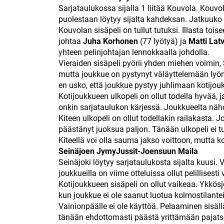
Sarjataulukossa sijalla 1 liitää Kouvola. Kouvol
puolestaan löytyy sijalta kahdeksan. Jatkuuko
Kouvolan sisäpeli on tullut tutuksi. Illasta tois
johtaa
Juha Korhonen
(77 lyötyä) ja
Matti Lat
yhteen pelinjohtajan lennokkaalla johdolla.
Vieraiden sisäpeli pyörii yhden miehen voimin,
mutta joukkue on pystynyt väläyttelemään ly
en usko, että joukkue pystyy juhlimaan kotijo
Kotijoukkueen ulkopeli on ollut todella hyvää, ja 
onkin sarjataulukon kärjessä. Joukkueelta näh
Kiteen ulkopeli on ollut todellakin railakasta.
päästänyt juoksua paljon. Tänään ulkopeli ei t
Kiteellä voi olla sauma jakso voittoon, mutta kok
Seinäjoen JymyJussit-Joensuun Maila
Seinäjoki löytyy sarjataulukosta sijalta kuusi. 
joukkueilla on viime otteluissa ollut pelillise
Kotijoukkueen sisäpeli on ollut vaikeaa. Ykkös
kun joukkue ei ole saanut luotua kolmostilantei
Vainionpäälle ei ole käyttöä. Pelaaminen sisäll
tänään ehdottomasti päästä yrittämään pajatson 