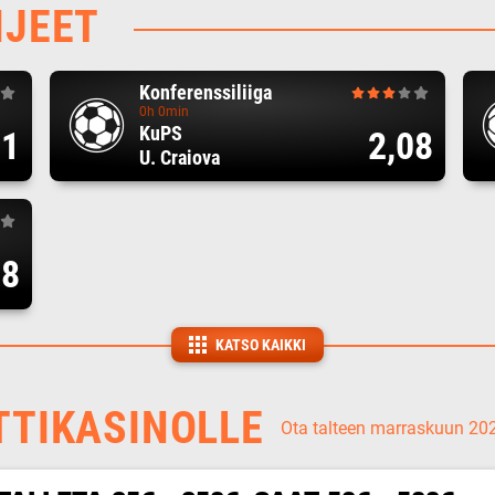
HJEET
Konferenssiliiga
0h 0min
KuPS
71
2,08
U. Craiova
08
KATSO KAIKKI
TTIKASINOLLE
Ota talteen marraskuun 2