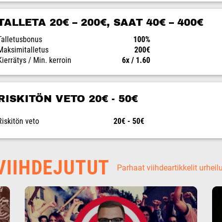
TALLETA 20€ – 200€, SAAT 40€ – 400€
Talletusbonus
100%
Maksimitalletus
200€
Kierrätys / Min. kerroin
6x / 1.60
RISKITÖN VETO 20€ - 50€
Riskitön veto
20€ - 50€
IIHDEJUTUT
Parhaat viihdeartikkelit urheil