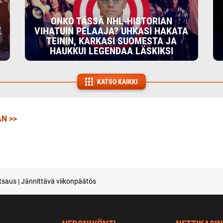
ONKO TÄSSÄ NHL-HISTORIAN
E
VIHATUIN PELAAJA? UHKASI HAKATA
TEININ, KARKASI SUOMESTA JA
HAUKKUI LEGENDAA LÄSKIKSI
KATSO KAIKKI
N >>
tsaus | Jännittävä viikonpäätös