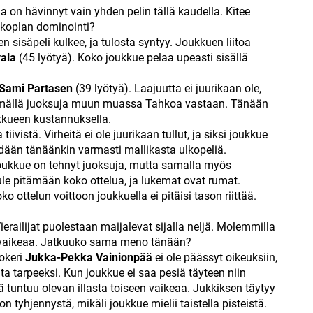
a on hävinnyt vain yhden pelin tällä kaudella. Kitee
 koplan dominointi?
een sisäpeli kulkee, ja tulosta syntyy. Joukkuen liitoa
vala
(45 lyötyä). Koko joukkue pelaa upeasti sisällä
Sami Partasen
(39 lyötyä). Laajuutta ei juurikaan ole,
ömällä juoksuja muun muassa Tahkoa vastaan. Tänään
ukkueen kustannuksella.
tiivistä. Virheitä ei ole juurikaan tullut, ja siksi joukkue
dään tänäänkin varmasti mallikasta ulkopeliä.
 Joukkue on tehnyt juoksuja, mutta samalla myös
ule pitämään koko ottelua, ja lukemat ovat rumat.
o ottelun voittoon joukkuella ei pitäisi tason riittää.
Vierailijat puolestaan maijalevat sijalla neljä. Molemmilla
sti vaikeaa. Jatkuuko sama meno tänään?
jokeri
Jukka-Pekka Vainionpää
ei ole päässyt oikeuksiin,
ta tarpeeksi. Kun joukkue ei saa pesiä täyteen niin
ä tuntuu olevan illasta toiseen vaikeaa. Jukkiksen täytyy
tyhjennystä, mikäli joukkue mielii taistella pisteistä.