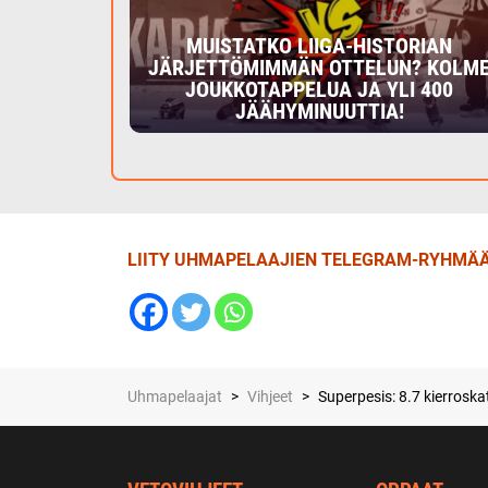
MUISTATKO LIIGA-HISTORIAN
JÄRJETTÖMIMMÄN OTTELUN? KOLM
JOUKKOTAPPELUA JA YLI 400
JÄÄHYMINUUTTIA!
LIITY UHMAPELAAJIEN TELEGRAM-RYHMÄÄ
Uhmapelaajat
>
Vihjeet
>
Superpesis: 8.7 kierroska