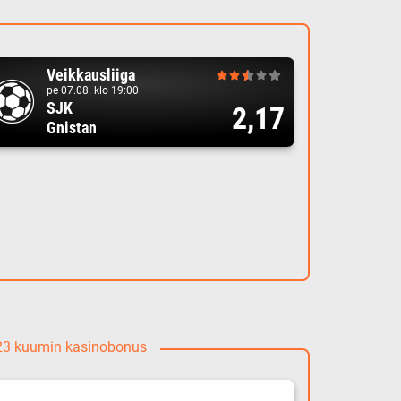
Veikkausliiga
pe 07.08. klo 19:00
SJK
2,17
Gnistan
023 kuumin kasinobonus