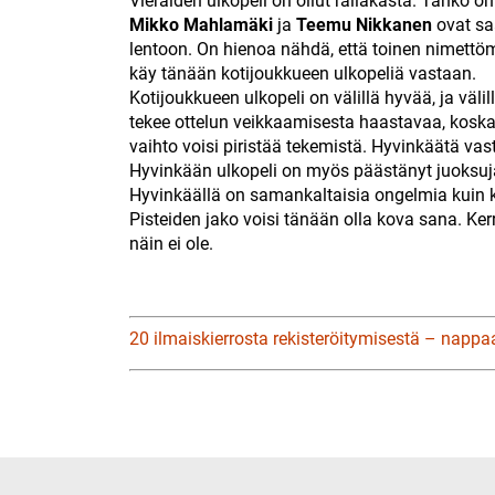
Vieraiden ulkopeli on ollut railakasta. Tahko o
Mikko
Mahlamäki
ja
Teemu Nikkanen
ovat sa
lentoon. On hienoa nähdä, että toinen nimettöm
käy tänään kotijoukkueen ulkopeliä vastaan.
Kotijoukkueen ulkopeli on välillä hyvää, ja vä
tekee ottelun veikkaamisesta haastavaa, koska ta
vaihto voisi piristää tekemistä. Hyvinkäätä vas
Hyvinkään ulkopeli on myös päästänyt juoksuja p
Hyvinkäällä on samankaltaisia ongelmia kuin ko
Pisteiden jako voisi tänään olla kova sana. Kerr
näin ei ole.
20 ilmaiskierrosta rekisteröitymisestä – nappa