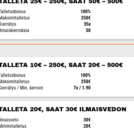
TALLETA 25€ – 250€, SAAT 50€ – 500€
Talletusbonus
100%
Maksimitalletus
250€
Kierrätys
35x
Ilmaiskierroksia
50
TALLETA 10€ – 250€, SAAT 20€ – 500€
Talletusbonus
100%
Maksimitalletus
250€
Kierrätys / Min. kerroin
7x / 1.90
TALLETA 20€, SAAT 30€ ILMAISVEDON
Ilmaisveto
30€
Minimitalletus
20€