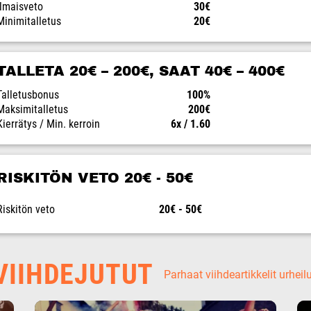
Ilmaisveto
30€
Minimitalletus
20€
TALLETA 20€ – 200€, SAAT 40€ – 400€
Talletusbonus
100%
Maksimitalletus
200€
Kierrätys / Min. kerroin
6x / 1.60
RISKITÖN VETO 20€ - 50€
Riskitön veto
20€ - 50€
IIHDEJUTUT
Parhaat viihdeartikkelit urheil