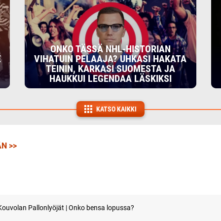
ONKO TÄSSÄ NHL-HISTORIAN
E
VIHATUIN PELAAJA? UHKASI HAKATA
TEININ, KARKASI SUOMESTA JA
HAUKKUI LEGENDAA LÄSKIKSI
KATSO KAIKKI
N >>
-Kouvolan Pallonlyöjät | Onko bensa lopussa?