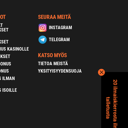
NOT
SEURAA MEITÄ
AT
INSTAGRAM
KSET
TELEGRAM
KSET
US KASINOLLE
KATSO MYÖS
OKSET
TIETOA MEISTÄ
BONUS
YKSITYISYYDENSUOJA
ONUS
S ILMAN
2
0
i
l
m
a
s
k
i
e
r
r
o
s
t
a
i
l
m
a
n
a
l
l
e
t
u
s
t
a
 ISOILLE
i
t