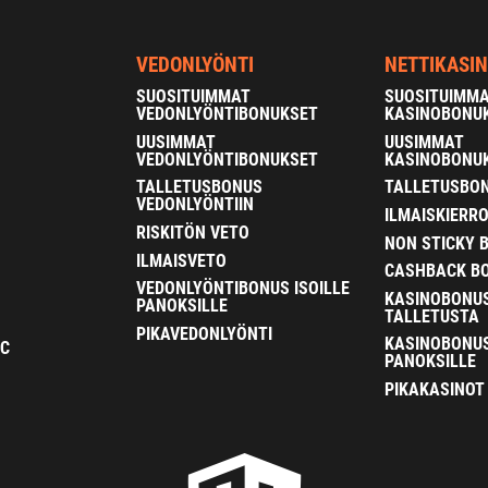
VEDONLYÖNTI
NETTIKASI
SUOSITUIMMAT
SUOSITUIMM
VEDONLYÖNTIBONUKSET
KASINOBONU
UUSIMMAT
UUSIMMAT
VEDONLYÖNTIBONUKSET
KASINOBONU
TALLETUSBONUS
TALLETUSBON
VEDONLYÖNTIIN
ILMAISKIERR
RISKITÖN VETO
NON STICKY 
ILMAISVETO
CASHBACK B
VEDONLYÖNTIBONUS ISOILLE
KASINOBONU
PANOKSILLE
TALLETUSTA
PIKAVEDONLYÖNTI
KASINOBONUS
FC
PANOKSILLE
PIKAKASINOT