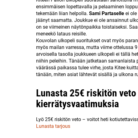
ensimmäisen lopettavalla ja pelaaminen loppui
tekemään liian helpolla.
Sami Partaselle
ei ole
jäänyt saamatta. Joukkue ei ole ansainnut ul
on se viimeinen näytönpaikka toistaiseksi. Sa
meneekö lataus reisille.
Kouvolan ulkopeli suoritukset ovat myös parant
myös mailan varressa, mutta viime ottelussa 9 
arvoisella tasolla joukkueen ulkopeli ei tällä he
niihin peleihin. Tänään jatketaan samanlaista p
väärässä paikassa tulee virhe, josta Kitee kuit
tänään, miten asiat lähtevät sisällä ja ulkona 
Lunasta 25€ riskitön veto 
kierrätysvaatimuksia
Lyö 25€ riskitön veto – voitot heti kotiutettavis
Lunasta tarjous