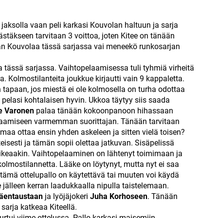
la jaksolla vaan peli karkasi Kouvolan haltuun ja sarja
päästäkseen tarvitaan 3 voittoa, joten Kitee on tänään
an Kouvolaa tässä sarjassa vai meneekö runkosarjan
a tässä sarjassa. Vaihtopelaamisessa tuli tyhmiä virheitä
aa. Kolmostilanteita joukkue kirjautti vain 9 kappaletta.
 tapaan, jos miestä ei ole kolmosella on turha odottaa
pelasi kohtalaisen hyvin. Ukkoa täytyy siis saada
e Varonen
palaa tänään kokoonpanoon hihassaan
pelaamiseen varmemman suorittajan. Tänään tarvitaan
oimaa ottaa ensin yhden askeleen ja sitten vielä toisen?
isesti ja tämän sopii olettaa jatkuvan. Sisäpelissä
 vaikeaakin. Vaihtopelaaminen on lähtenyt toimimaan ja
olmostilannetta. Lääke on löytynyt, mutta nyt ei saa
ämä ottelupallo on käytettävä tai muuten voi käydä
 jälleen kerran laadukkaalla nipulla taistelemaan.
äentaustaan
ja lyöjäjokeri
Juha Korhoseen
. Tänään
sarja katkeaa Kiteellä.
rtui viime ottelussa. Pallo karkasi maisemiin