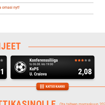
a omasi nyt!
HJEET
Konferenssiliiga
to 06.08. klo 19:00
KuPS
71
2,08
U. Craiova
KATSO KAIKKI
TTIKASINOLLE
Ota talteen marraskuun 2