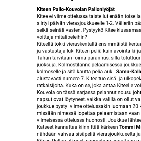
Kiteen Pallo-Kouvolan Pallonlyöjät
Kitee ei viime ottelussa taistellut enään toisel
siirtyi päivän vierasjoukkueelle 1-2. Välieriin 
selkä seinää vasten. Pystyykö Kitee kiusaama
voittaja mitalipeleihin?
Kiteellä tökki vieraskentällä ensimmäistä kerta
ja vastustaja luki Kiteen peliä kuin avointa kirj
Tähän tarvitaan roima parannus, sillä totuttuun
juoksuja. Kolmostilanne pelaamisessa joukkue 
kolmoselle ja sitä kautta peliä auki.
Samu-Kall
alustavasti numero 7. Kitee tuo sisä- ja ulko
ratkaisijoita. Kuka on se, joka antaa Kiteelle v
Kouvola on tässä sarjassa pelannut nousu johte
napsut ovat löytyneet, vaikka välillä on ollut
joukkue pystyi viime ottelussakin luomaan 20 k
missään nimessä lopettaa pelaamistaan vaan t
viimeisessä ottelussa huonosti. Joukkue lähtee
Katseet kannattaa kiinnittää kärkeen
Tommi M
nähdään vahvaa sisäpeliä vierasjoukkueelta ja 
Kiteen Pallon ulkopeli suorastaan sanottuna mu