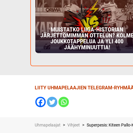
MUISTATKO LIIGA-HISTORIAN
JÄRJETTÖMIMMÄN OTTELUN? KOLM
JOUKKOTAPPELUA JA YLI 400
JÄÄHYMINUUTTIA!
LIITY UHMAPELAAJIEN TELEGRAM-RYHMÄÄ
Uhmapelaajat
>
Vihjeet
>
Superpesis: Kiteen Pallo