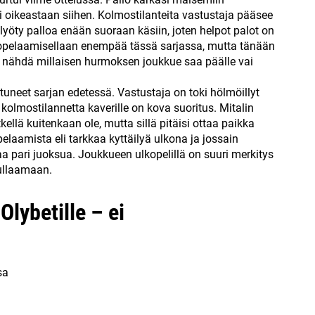
 oikeastaan siihen. Kolmostilanteita vastustaja pääsee
 lyöty palloa enään suoraan käsiin, joten helpot palot on
kopelaamisellaan enempää tässä sarjassa, mutta tänään
a nähdä millaisen hurmoksen joukkue saa päälle vai
uneet sarjan edetessä. Vastustaja on toki hölmöillyt
kolmostilannetta kaverille on kova suoritus. Mitalin
tkellä kuitenkaan ole, mutta sillä pitäisi ottaa paikka
elaamista eli tarkkaa kyttäilyä ulkona ja jossain
taa pari juoksua. Joukkueen ulkopelillä on suuri merkitys
rullaamaan.
Olybetille – ei
sa