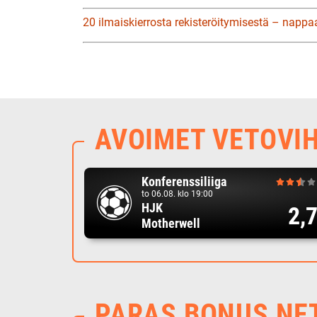
20 ilmaiskierrosta rekisteröitymisestä – nappa
AVOIMET VETOVI
Konferenssiliiga
to 06.08. klo 19:00
HJK
2,
Motherwell
PARAS BONUS NE