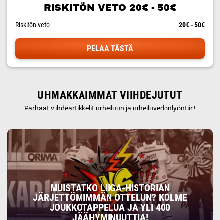
RISKITÖN VETO 20€ - 50€
Riskitön veto
20€ - 50€
PELAA TÄSTÄ
UHMAKKAIMMAT VIIHDEJUTUT
Parhaat viihdeartikkelit urheiluun ja urheiluvedonlyöntiin!
MUISTATKO LIIGA-HISTORIAN
JÄRJETTÖMIMMÄN OTTELUN? KOLME
JOUKKOTAPPELUA JA YLI 400
JÄÄHYMINUUTTIA!