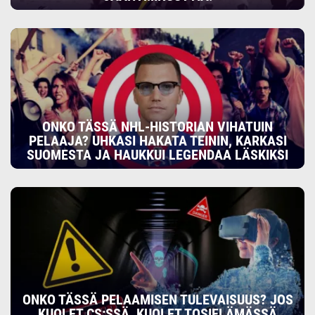
ONKO TÄSSÄ NHL-HISTORIAN VIHATUIN
PELAAJA? UHKASI HAKATA TEININ, KARKASI
SUOMESTA JA HAUKKUI LEGENDAA LÄSKIKSI
ONKO TÄSSÄ PELAAMISEN TULEVAISUUS? JOS
KUOLET CS:SSÄ, KUOLET TOSIELÄMÄSSÄ