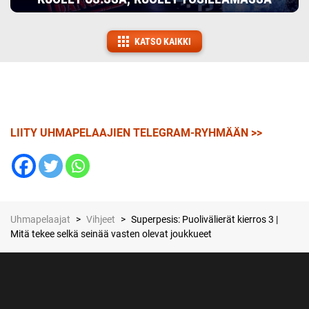
KATSO KAIKKI
LIITY UHMAPELAAJIEN TELEGRAM-RYHMÄÄN >>
Uhmapelaajat
>
Vihjeet
>
Superpesis: Puolivälierät kierros 3 |
Mitä tekee selkä seinää vasten olevat joukkueet