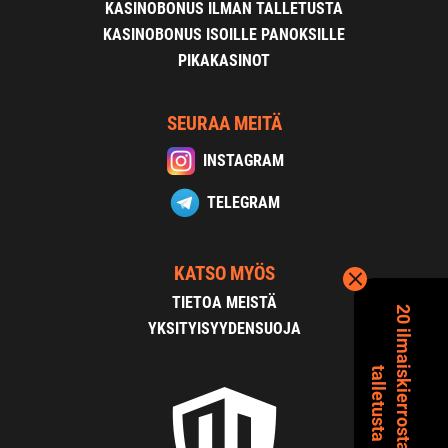
KASINOBONUS ILMAN TALLETUSTA
KASINOBONUS ISOILLE PANOKSILLE
PIKAKASINOT
SEURAA MEITÄ
INSTAGRAM
TELEGRAM
KATSO MYÖS
TIETOA MEISTÄ
2
0
i
l
m
a
s
k
i
e
r
r
o
s
t
a
i
l
m
a
n
a
l
l
e
t
u
s
t
a
YKSITYISYYDENSUOJA
i
t