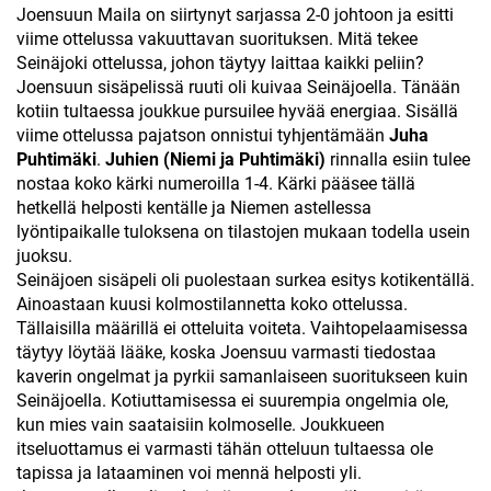
Joensuun Maila on siirtynyt sarjassa 2-0 johtoon ja esitti
viime ottelussa vakuuttavan suorituksen. Mitä tekee
Seinäjoki ottelussa, johon täytyy laittaa kaikki peliin?
Joensuun sisäpelissä ruuti oli kuivaa Seinäjoella. Tänään
kotiin tultaessa joukkue pursuilee hyvää energiaa. Sisällä
viime ottelussa pajatson onnistui tyhjentämään
Juha
Puhtimäki
.
Juhien (Niemi ja Puhtimäki)
rinnalla esiin tulee
nostaa koko kärki numeroilla 1-4. Kärki pääsee tällä
hetkellä helposti kentälle ja Niemen astellessa
lyöntipaikalle tuloksena on tilastojen mukaan todella usein
juoksu.
Seinäjoen sisäpeli oli puolestaan surkea esitys kotikentällä.
Ainoastaan kuusi kolmostilannetta koko ottelussa.
Tällaisilla määrillä ei otteluita voiteta. Vaihtopelaamisessa
täytyy löytää lääke, koska Joensuu varmasti tiedostaa
kaverin ongelmat ja pyrkii samanlaiseen suoritukseen kuin
Seinäjoella. Kotiuttamisessa ei suurempia ongelmia ole,
kun mies vain saataisiin kolmoselle. Joukkueen
itseluottamus ei varmasti tähän otteluun tultaessa ole
tapissa ja lataaminen voi mennä helposti yli.