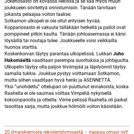
Jokeriosasto on kovassa liekissä ja se saa myös muun
joukkueen siivitettyä onnistumisiin. Tänään tarvitaan
jokaista pelaajaa voiton taakse.
Sotkamon ulkopeli ei ole ollut erityisen hyvää.
Koppariosasto ei vakuuta tälläkään hetkellä ja pallot ovat
pomppineet pitkin kautta. Tänään johtoasemassa ei kärsi
löysäillä tai noutaja tulee. Joukkueelle voisi veikkailla
huonoa starttia.
Koskenkorvan täytyy parantaa ulkopelissä. Lukkari
Juho
Hakomäeltä
vaaditaan parempia suorituksia ja johtajuutta.
Ulkopelin täytyy olla paljon tiiviimpää ja läpilyönnit täytyy
samalla tukkia. Joukkue pystyy voittamaan Sotkamon,
mutta siihen vaaditaan hyvä henki ja ASENNETTA.
Yksi ”unohdettu” ottelupari on puuttunut ennakoista, koska
Raahella ei ole saumaa voittaa Vimpeliä nykyisellä
kokoonpanolla ja otteilla. Viime pelissä Raahella oli paikat
tasoittaa sarja, mutta joukkue hölmöili voiton käsistään.
20 ilmaiskierrosta rekisteröitymisestä – nappaa omasi nyt!