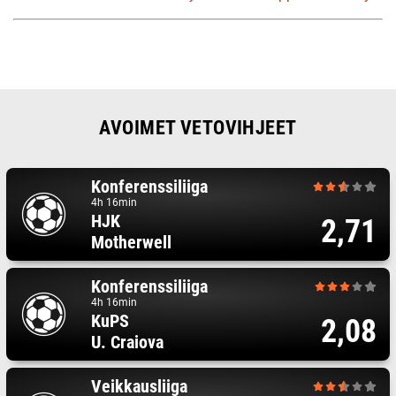
AVOIMET VETOVIHJEET
Konferenssiliiga
4h 16min
HJK
2,71
Motherwell
Konferenssiliiga
4h 16min
KuPS
2,08
U. Craiova
Veikkausliiga