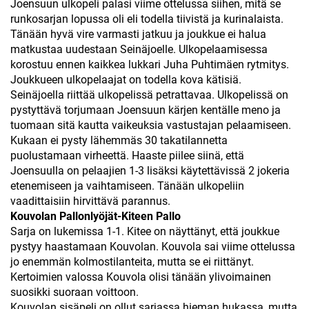
Joensuun ulkopeli palasi viime ottelussa siihen, mitä se
runkosarjan lopussa oli eli todella tiivistä ja kurinalaista.
Tänään hyvä vire varmasti jatkuu ja joukkue ei halua
matkustaa uudestaan Seinäjoelle. Ulkopelaamisessa
korostuu ennen kaikkea lukkari Juha Puhtimäen rytmitys.
Joukkueen ulkopelaajat on todella kova kätisiä.
Seinäjoella riittää ulkopelissä petrattavaa. Ulkopelissä on
pystyttävä torjumaan Joensuun kärjen kentälle meno ja
tuomaan sitä kautta vaikeuksia vastustajan pelaamiseen.
Kukaan ei pysty lähemmäs 30 takatilannetta
puolustamaan virheettä. Haaste piilee siinä, että
Joensuulla on pelaajien 1-3 lisäksi käytettävissä 2 jokeria
etenemiseen ja vaihtamiseen. Tänään ulkopeliin
vaadittaisiin hirvittävä parannus.
Kouvolan Pallonlyöjät-Kiteen Pallo
Sarja on lukemissa 1-1. Kitee on näyttänyt, että joukkue
pystyy haastamaan Kouvolan. Kouvola sai viime ottelussa
jo enemmän kolmostilanteita, mutta se ei riittänyt.
Kertoimien valossa Kouvola olisi tänään ylivoimainen
suosikki suoraan voittoon.
Kouvolan sisäpeli on ollut sarjassa hieman hukassa, mutta