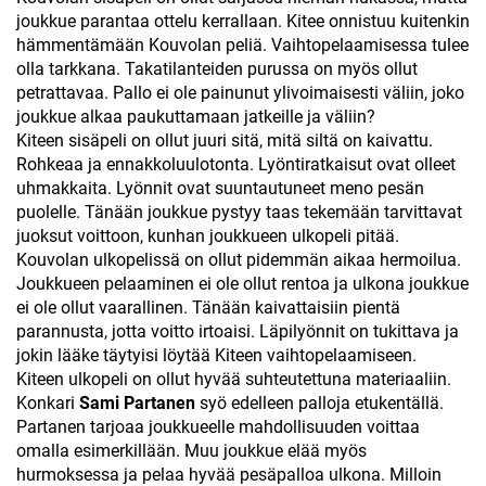
joukkue parantaa ottelu kerrallaan. Kitee onnistuu kuitenkin
hämmentämään Kouvolan peliä. Vaihtopelaamisessa tulee
olla tarkkana. Takatilanteiden purussa on myös ollut
petrattavaa. Pallo ei ole painunut ylivoimaisesti väliin, joko
joukkue alkaa paukuttamaan jatkeille ja väliin?
Kiteen sisäpeli on ollut juuri sitä, mitä siltä on kaivattu.
Rohkeaa ja ennakkoluulotonta. Lyöntiratkaisut ovat olleet
uhmakkaita. Lyönnit ovat suuntautuneet meno pesän
puolelle. Tänään joukkue pystyy taas tekemään tarvittavat
juoksut voittoon, kunhan joukkueen ulkopeli pitää.
Kouvolan ulkopelissä on ollut pidemmän aikaa hermoilua.
Joukkueen pelaaminen ei ole ollut rentoa ja ulkona joukkue
ei ole ollut vaarallinen. Tänään kaivattaisiin pientä
parannusta, jotta voitto irtoaisi. Läpilyönnit on tukittava ja
jokin lääke täytyisi löytää Kiteen vaihtopelaamiseen.
Kiteen ulkopeli on ollut hyvää suhteutettuna materiaaliin.
Konkari
Sami Partanen
syö edelleen palloja etukentällä.
Partanen tarjoaa joukkueelle mahdollisuuden voittaa
omalla esimerkillään. Muu joukkue elää myös
hurmoksessa ja pelaa hyvää pesäpalloa ulkona. Milloin