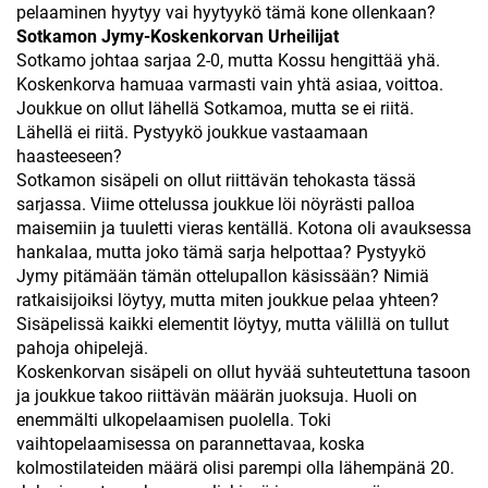
pelaaminen hyytyy vai hyytyykö tämä kone ollenkaan?
Sotkamon Jymy-Koskenkorvan Urheilijat
Sotkamo johtaa sarjaa 2-0, mutta Kossu hengittää yhä.
Koskenkorva hamuaa varmasti vain yhtä asiaa, voittoa.
Joukkue on ollut lähellä Sotkamoa, mutta se ei riitä.
Lähellä ei riitä. Pystyykö joukkue vastaamaan
haasteeseen?
Sotkamon sisäpeli on ollut riittävän tehokasta tässä
sarjassa. Viime ottelussa joukkue löi nöyrästi palloa
maisemiin ja tuuletti vieras kentällä. Kotona oli avauksessa
hankalaa, mutta joko tämä sarja helpottaa? Pystyykö
Jymy pitämään tämän ottelupallon käsissään? Nimiä
ratkaisijoiksi löytyy, mutta miten joukkue pelaa yhteen?
Sisäpelissä kaikki elementit löytyy, mutta välillä on tullut
pahoja ohipelejä.
Koskenkorvan sisäpeli on ollut hyvää suhteutettuna tasoon
ja joukkue takoo riittävän määrän juoksuja. Huoli on
enemmälti ulkopelaamisen puolella. Toki
vaihtopelaamisessa on parannettavaa, koska
kolmostilateiden määrä olisi parempi olla lähempänä 20.