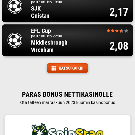
pe 07.08. klo 19:00
SJK
2,17
Gnistan
EFL Cup
pe 07.08. klo 22:00
Middlesbrough
2,08
Wrexham
KATSO KAIKKI
PARAS BONUS NETTIKASINOLLE
Ota talteen marraskuun 2023 kuumin kasinobonus