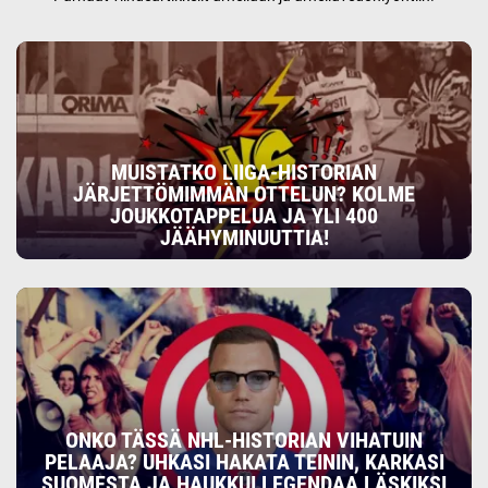
MUISTATKO LIIGA-HISTORIAN
JÄRJETTÖMIMMÄN OTTELUN? KOLME
JOUKKOTAPPELUA JA YLI 400
JÄÄHYMINUUTTIA!
ONKO TÄSSÄ NHL-HISTORIAN VIHATUIN
PELAAJA? UHKASI HAKATA TEININ, KARKASI
SUOMESTA JA HAUKKUI LEGENDAA LÄSKIKSI