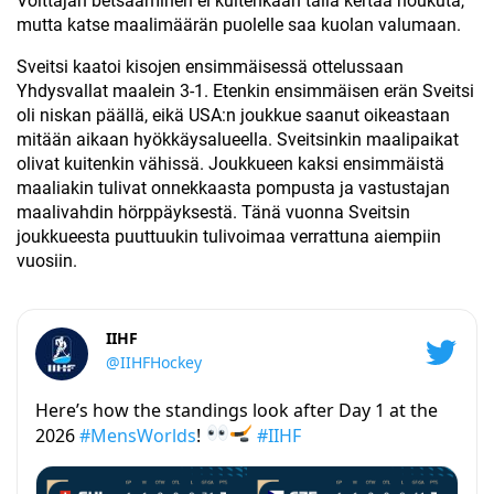
Voittajan betsaaminen ei kuitenkaan tällä kertaa houkuta,
mutta katse maalimäärän puolelle saa kuolan valumaan.
Sveitsi kaatoi kisojen ensimmäisessä ottelussaan
Yhdysvallat maalein 3-1. Etenkin ensimmäisen erän Sveitsi
oli niskan päällä, eikä USA:n joukkue saanut oikeastaan
mitään aikaan hyökkäysalueella. Sveitsinkin maalipaikat
olivat kuitenkin vähissä. Joukkueen kaksi ensimmäistä
maaliakin tulivat onnekkaasta pompusta ja vastustajan
maalivahdin hörppäyksestä. Tänä vuonna Sveitsin
joukkueesta puuttuukin tulivoimaa verrattuna aiempiin
vuosiin.
IIHF
@IIHFHockey
Here’s how the standings look after Day 1 at the
2026
#MensWorlds
!
#IIHF