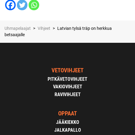
Uhmapelaajat
>
Vihjeet
>
Latvian tylsä träp on herkkua
betsaajalle
VETOVIHJEET
PITKÄVETOVIHJEET
VAKIOVIHJEET
RAVIVIHJEET
OPPAAT
JÄÄKIEKKO
JALKAPALLO