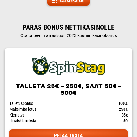
KATSO KAIKKI
PARAS BONUS NETTIKASINOLLE
Ota talteen marraskuun 2023 kuumin kasinobonus
TALLETA 25€ – 250€, SAAT 50€ –
500€
Talletusbonus
100%
Maksimitalletus
250€
Kierrätys
35x
Ilmaiskierroksia
50
PELAA TÄSTÄ