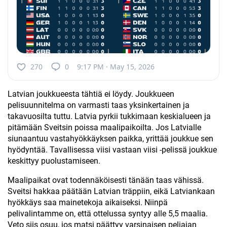
270
0
9:17 PM · May 15, 2026
Latvian joukkueesta tähtiä ei löydy. Joukkueen
pelisuunnitelma on varmasti taas yksinkertainen ja
takavuosilta tuttu. Latvia pyrkii tukkimaan keskialueen ja
pitämään Sveitsin poissa maalipaikoilta. Jos Latvialle
siunaantuu vastahyökkäyksen paikka, yrittää joukkue sen
hyödyntää. Tavallisessa viisi vastaan viisi -pelissä joukkue
keskittyy puolustamiseen.
Maalipaikat ovat todennäköisesti tänään taas vähissä.
Sveitsi hakkaa päätään Latvian träppiin, eikä Latviankaan
hyökkäys saa mainetekoja aikaiseksi. Niinpä
pelivalintamme on, että ottelussa syntyy alle 5,5 maalia.
Veto siis osuu, jos matsi päättyy varsinaisen peliajan