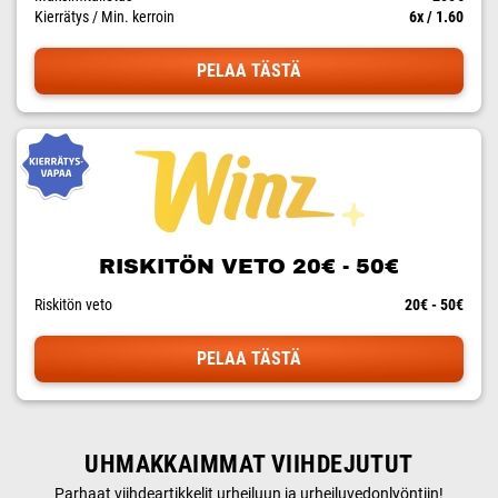
Kierrätys / Min. kerroin
6x / 1.60
PELAA TÄSTÄ
RISKITÖN VETO 20€ - 50€
Riskitön veto
20€ - 50€
PELAA TÄSTÄ
UHMAKKAIMMAT VIIHDEJUTUT
Parhaat viihdeartikkelit urheiluun ja urheiluvedonlyöntiin!