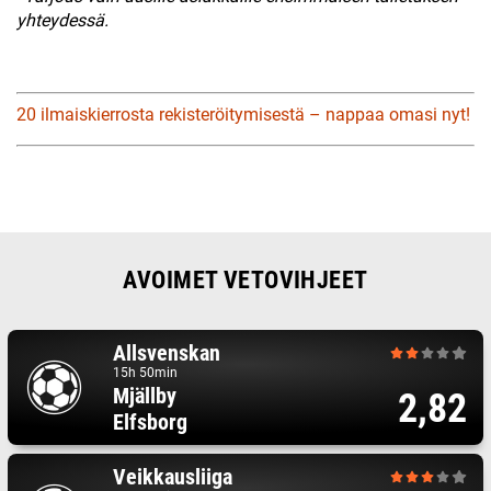
yhteydessä.
20 ilmaiskierrosta rekisteröitymisestä – nappaa omasi nyt!
AVOIMET VETOVIHJEET
Allsvenskan
15h 50min
Mjällby
2,82
Elfsborg
Veikkausliiga