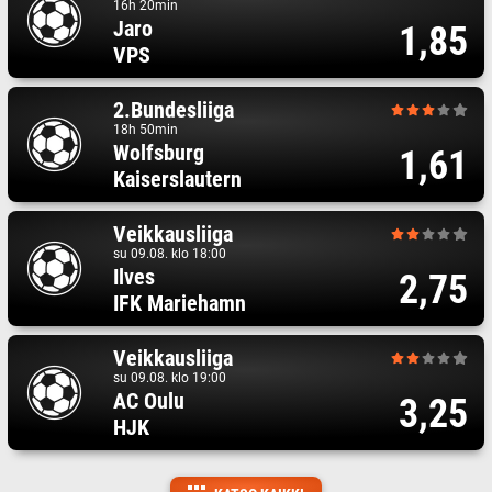
16h 20min
Jaro
1,85
VPS
2.Bundesliiga
18h 50min
Wolfsburg
1,61
Kaiserslautern
Veikkausliiga
su 09.08. klo 18:00
Ilves
2,75
IFK Mariehamn
Veikkausliiga
su 09.08. klo 19:00
AC Oulu
3,25
HJK