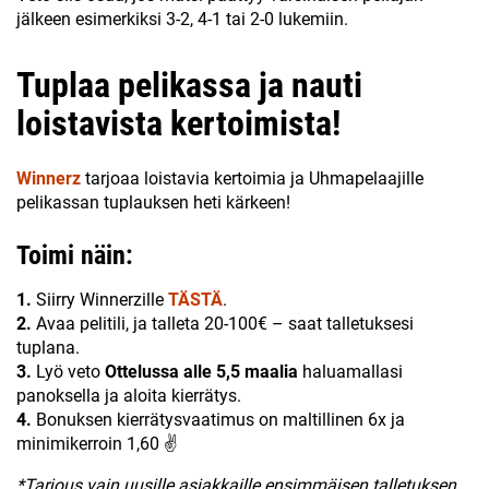
jälkeen esimerkiksi 3-2, 4-1 tai 2-0 lukemiin.
Tuplaa pelikassa ja nauti
loistavista kertoimista!
Winnerz
tarjoaa loistavia kertoimia ja Uhmapelaajille
pelikassan tuplauksen heti kärkeen!
Toimi näin:
1.
Siirry Winnerzille
TÄSTÄ
.
2.
Avaa pelitili, ja talleta 20-100€ – saat talletuksesi
tuplana.
3.
Lyö veto
Ottelussa alle 5,5 maalia
haluamallasi
panoksella ja aloita kierrätys.
4.
Bonuksen kierrätysvaatimus on maltillinen 6x ja
minimikerroin 1,60 ✌
*Tarjous vain uusille asiakkaille ensimmäisen talletuksen