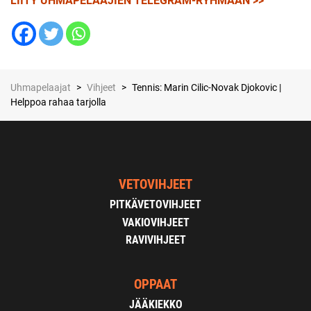
LIITY UHMAPELAAJIEN TELEGRAM-RYHMÄÄN >>
Uhmapelaajat
>
Vihjeet
>
Tennis: Marin Cilic-Novak Djokovic |
Helppoa rahaa tarjolla
VETOVIHJEET
PITKÄVETOVIHJEET
VAKIOVIHJEET
RAVIVIHJEET
OPPAAT
JÄÄKIEKKO