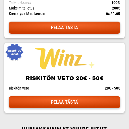
Talletusbonus
100%
Maksimitalletus
200€
Kierrätys / Min. kerroin
6x / 1.60
PELAA TÄSTÄ
RISKITÖN VETO 20€ - 50€
Riskitön veto
20€ - 50€
PELAA TÄSTÄ