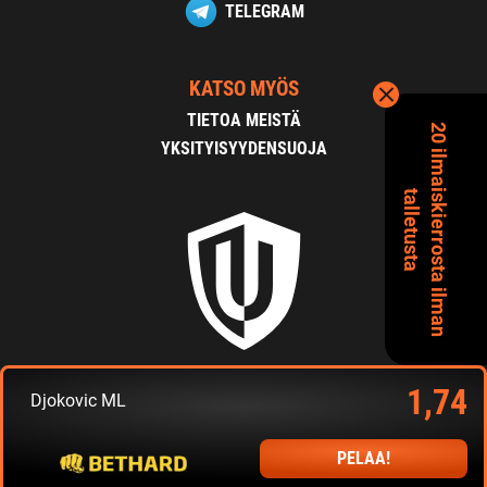
TELEGRAM
KATSO MYÖS
TIETOA MEISTÄ
2
0
i
l
m
a
s
k
i
e
r
r
o
s
t
a
i
l
m
a
n
a
l
l
e
t
u
s
t
a
YKSITYISYYDENSUOJA
i
t
1,74
Copyright 2026 Uhmapelaajat.com
Djokovic ML
PELAA!