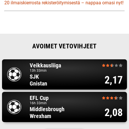
20 ilmaiskierrosta rekisteröitymisestä – nappaa omasi nyt!
AVOIMET VETOVIHJEET
Veikkausliiga
13h 33min
SJK
2,17
Gnistan
EFL Cup
16h 33min
Middlesbrough
2,08
Wrexham