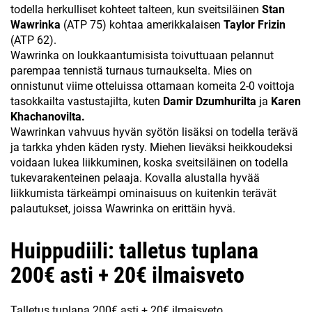
todella herkulliset kohteet talteen, kun sveitsiläinen
Stan
Wawrinka
(ATP 75) kohtaa amerikkalaisen
Taylor Frizin
(ATP 62).
Wawrinka on loukkaantumisista toivuttuaan pelannut
parempaa tennistä turnaus turnaukselta. Mies on
onnistunut viime otteluissa ottamaan komeita 2-0 voittoja
tasokkailta vastustajilta, kuten
Damir Dzumhurilta
ja
Karen
Khachanovilta.
Wawrinkan vahvuus hyvän syötön lisäksi on todella terävä
ja tarkka yhden käden rysty. Miehen lieväksi heikkoudeksi
voidaan lukea liikkuminen, koska sveitsiläinen on todella
tukevarakenteinen pelaaja. Kovalla alustalla hyvää
liikkumista tärkeämpi ominaisuus on kuitenkin terävät
palautukset, joissa Wawrinka on erittäin hyvä.
Huippudiili: talletus tuplana
200€ asti + 20€ ilmaisveto
Talletus tuplana 200€ asti + 20€ ilmaisveto