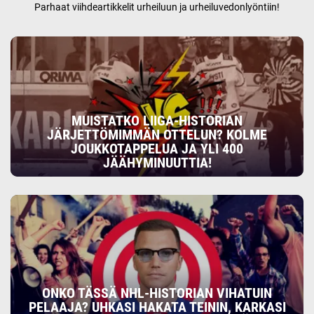
Parhaat viihdeartikkelit urheiluun ja urheiluvedonlyöntiin!
MUISTATKO LIIGA-HISTORIAN
JÄRJETTÖMIMMÄN OTTELUN? KOLME
JOUKKOTAPPELUA JA YLI 400
JÄÄHYMINUUTTIA!
ONKO TÄSSÄ NHL-HISTORIAN VIHATUIN
PELAAJA? UHKASI HAKATA TEININ, KARKASI