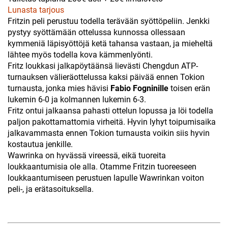
Lunasta tarjous
Fritzin peli perustuu todella terävään syöttöpeliin. Jenkki
pystyy syöttämään ottelussa kunnossa ollessaan
kymmeniä läpisyöttöjä ketä tahansa vastaan, ja mieheltä
lähtee myös todella kova kämmenlyönti.
Fritz loukkasi jalkapöytäänsä lievästi Chengdun ATP-
turnauksen välieräottelussa kaksi päivää ennen Tokion
turnausta, jonka mies hävisi
Fabio Fogninille
toisen erän
lukemin 6-0 ja kolmannen lukemin 6-3.
Fritz ontui jalkaansa pahasti ottelun lopussa ja löi todella
paljon pakottamattomia virheitä. Hyvin lyhyt toipumisaika
jalkavammasta ennen Tokion turnausta voikin siis hyvin
kostautua jenkille.
Wawrinka on hyvässä vireessä, eikä tuoreita
loukkaantumisia ole alla. Otamme Fritzin tuoreeseen
loukkaantumiseen perustuen lapulle Wawrinkan voiton
peli-, ja erätasoituksella.