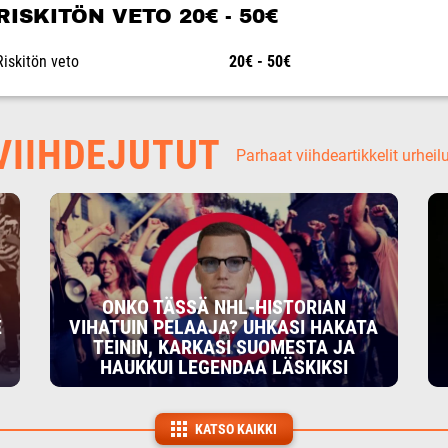
RISKITÖN VETO 20€ - 50€
Riskitön veto
20€ - 50€
IIHDEJUTUT
Parhaat viihdeartikkelit urheil
ONKO TÄSSÄ NHL-HISTORIAN
E
VIHATUIN PELAAJA? UHKASI HAKATA
TEININ, KARKASI SUOMESTA JA
HAUKKUI LEGENDAA LÄSKIKSI
KATSO KAIKKI