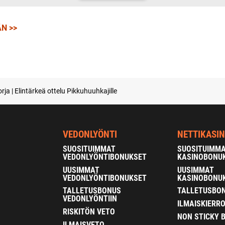
N >>
ja | Elintärkeä ottelu Pikkuhuuhkajille
VEDONLYÖNTI
NETTIKASI
SUOSITUIMMAT
SUOSITUIMM
VEDONLYÖNTIBONUKSET
KASINOBONU
UUSIMMAT
UUSIMMAT
VEDONLYÖNTIBONUKSET
KASINOBONU
TALLETUSBONUS
TALLETUSBON
VEDONLYÖNTIIN
ILMAISKIERR
RISKITÖN VETO
NON STICKY 
ILMAISVETO