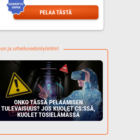
PELAA TÄSTÄ
uun ja urheiluvedonlyöntiin!
ONKO TÄSSÄ PELAAMISEN
TULEVAISUUS? JOS KUOLET CS:SSÄ,
KUOLET TOSIELÄMÄSSÄ