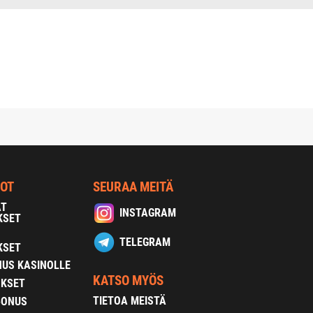
NOT
SEURAA MEITÄ
AT
INSTAGRAM
KSET
TELEGRAM
KSET
US KASINOLLE
KATSO MYÖS
OKSET
TIETOA MEISTÄ
BONUS