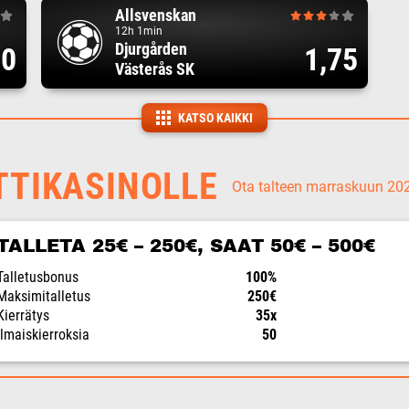
Allsvenskan
12h 1min
Djurgården
00
1,75
Västerås SK
KATSO KAIKKI
TTIKASINOLLE
Ota talteen marraskuun 2
TALLETA 25€ – 250€, SAAT 50€ – 500€
Talletusbonus
100%
Maksimitalletus
250€
Kierrätys
35x
Ilmaiskierroksia
50