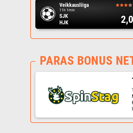
Veikkausliiga
11h 1min
SJK
2,
HJK
PARAS BONUS NE