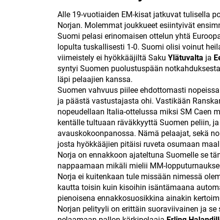
Alle 19-vuotiaiden EM-kisat jatkuvat tulisella
Norjan. Molemmat joukkueet esiintyivät ensim
Suomi pelasi erinomaisen ottelun yhtä Euroopan
lopulta tuskallisesti 1-0. Suomi olisi voinut hei
viimeistely ei hyökkääjiltä Saku
Ylätuvalta
ja
E
syntyi Suomen puolustuspään notkahduksesta
läpi pelaajien kanssa.
Suomen vahvuus piilee ehdottomasti nopeissa l
ja päästä vastustajasta ohi. Vastikään Ranska
nopeudellaan Italia-ottelussa miksi SM Caen 
kentälle tultuaan räväkkyyttä Suomen peliin, j
avauskokoonpanossa. Nämä pelaajat, sekä nouse
josta hyökkääjien pitäisi ruveta osumaan maali
Norja on ennakkoon ajateltuna Suomelle se tämä
nappaamaan mikäli mielii MM-lopputurnauksee
Norja ei kuitenkaan tule missään nimessä olema
kautta toisin kuin kisoihin isäntämaana automa
pienoisena ennakkosuosikkina ainakin kertoim
Norjan pelityyli on erittäin suoraviivainen ja s
pelaamaan pallon kärkipelaaja
Erling Halandil