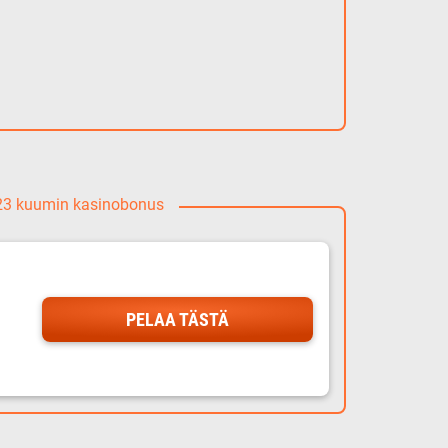
023 kuumin kasinobonus
PELAA TÄSTÄ