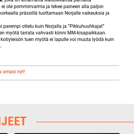
us ei ole pomminvarma ja tekee paineen alla paljon
a korkealla prässillä tuottamaan Norjalle vaikeuksia ja
i parempi ottelu kuin Norjalla ja ”Pikkuhuuhkajat”
sen myötä tarrata vahvasti kiinni MM-kisapaikkaan.
 kotiyleisön tuen myötä ei lapulle voi muuta lyödä kuin
.
a omasi nyt!
HJEET