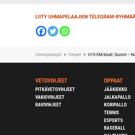
LIITY UHMAPELAAJIEN TELEGRAM-RYHMÄÄ
Uhmapelaajat
>
Vihjeet
>
U19 EM-kisat: Suomi – Nor
VETOVIHJEET
OPPAAT
PITKÄVETOVIHJEET
JÄÄKIEKKO
VAKIOVIHJEET
JALKAPALLO
RAVIVIHJEET
KORIPALLO
TENNIS
ESPORTS
BASEBALL