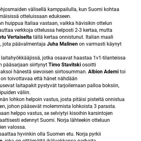
 pohjosmaiden välisellä kamppailulla, kun Suomi kohtaa
mäisissä otteluissaan edukseen.
 huippua Italiaa vastaan, vaikka hävisikin ottelun
lauttaa verkkoja ottelussa helposti 2-3 kertaa, mutta
etu Vertaiselta
tällä kertaa onnistunut. Italian maali
, jota päävalmentaja
Juha Malinen
on varmasti käynyt
aitahyökkääjissä, jotka osaavat haastaa 1v1-tilanteissa
n pääsarjaan siirtynyt
Timo Stavitski
osoitti
maksoi hänestä sievoisen siirtosumman.
Albion Ademi
toi
a on toivottavaa että hänet nähdään
vat laitapakit pystyvät tarjoilemaan palloa boksiin,
puiden väliin.
n lohkon helpoin vastus, josta pitäisi pisteitä onnistua
n, johon pääsevät molemmista lohkoista 3 parasta.
an helppo vastus, se selviytyi kisoihin karsintojen
attisesti edennyt Suomi. Norja lähteekin otteluun
ien valossa.
e saattaa hyvinkin olla Suomen etu. Norja pyrkii
le
, joka on eittämättä ikäluokkansa parhaita