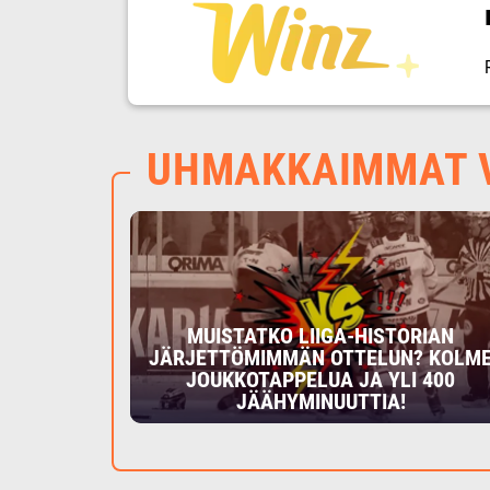
UHMAKKAIMMAT V
MUISTATKO LIIGA-HISTORIAN
JÄRJETTÖMIMMÄN OTTELUN? KOLM
JOUKKOTAPPELUA JA YLI 400
JÄÄHYMINUUTTIA!