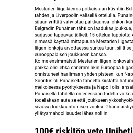
Mestarien liiga-kierros potkaistaan käyntiin Be
tähden ja Liverpoolin välisellä ottelulla. Punai
sijaan yrittää vahvistaa paikkaansa lohkon kär
Belgradin Punainen tähti on laadukas joukkue, 
sarjassa tappavaa jälkeä; 15 ottelua tappiotta 
nimessä käyttää mittapuuna Mestarien liigasta
liigan lohkoja arvottaessa surkea tuuri, sillä
eurooppalaisen joukkueen kanssa.
Kolme ensimmäistä Mestarien liigan lohkovaihe
paikka olisi ehkä ennemminkin Eurooppa-liigass
onnistuneet haalimaan yhden pisteen, kun Napol
Suoritus oli Punaiselta tähdeltä kiistatta hatu
melkoisessa pyörityksessä ja Napoli olisi ansai
Punaisella tähdellä on edessään todella vaikea 
todellakaan auta se että joukkueen ykköshyök
sivussa loukkaantumisen vuoksi. Ghanalaishyö
yllätysmahdollisuudet lähes nolliin.
100€ riskitön veto Unibetil