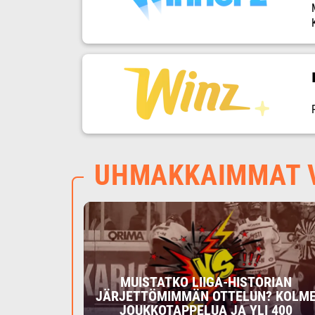
UHMAKKAIMMAT V
MUISTATKO LIIGA-HISTORIAN
JÄRJETTÖMIMMÄN OTTELUN? KOLM
JOUKKOTAPPELUA JA YLI 400