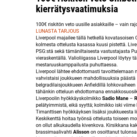
kierrätysvaatimuksia
100€ riskitön veto uusille asiakkaille – vain raj
LUNASTA TARJOUS
Liverpool majailee tällä hetkellä kovatasoisen
kolmesta ottelusta kasassa kuusi pistettä. Li
PSG:stä sekä tämäniltaisesta vastustajasta Pun
vieraskentällä. Valioliigassa Liverpool löytyy t
mestaruuskamppailusta puhuttaessa.
Liverpool lähtee ehdottomasti tavoittelemaan 
vahvistaisi joukkueen mahdollisuuksia päästä 1
belgradilaisjoukkueen Anfieldillä lohkovaiheen
tähänkin otteluun ehdottomana ennakkosuosik
Liverpoolin hyökkäyskolmikko
Sadio Mane
–
R
pelätyimmistä, eikä syyttä; kolmikko iski viim
Timanttisen hyökkäyksen lisäksi joukkueesta lö
Keskikenttä hoitaa työnsä ottelusta toiseen 
on ollut alkukaudella kivenkova. Kirsikkana ka
brassimaalivahti
Alisson
on osoittanut tulonsa 