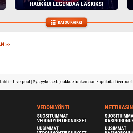
HAUKKUI LEGENDAA LÄSKIKSI
KATSO KAIKKI
N >>
ähti – Liverpool | Pystyykö serbijoukkue tunkemaan kapuloita Liverpoolin
VEDONLYÖNTI
NETTIKASI
SUOSITUIMMAT
SUOSITUIMM
VEDONLYÖNTIBONUKSET
KASINOBONU
UUSIMMAT
UUSIMMAT