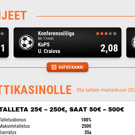
HJEET
Konferenssiliiga
8h 11min
KuPS
71
2,08
U. Craiova
KATSO KAIKKI
TTIKASINOLLE
Ota talteen marraskuun 2
TALLETA 25€ – 250€, SAAT 50€ – 500€
Talletusbonus
100%
Maksimitalletus
250€
Kierrätys
35x