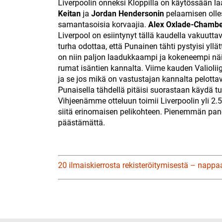
Liverpoolin onneksi Kloppilla on käytössään l
Keitan
ja
Jordan Hendersonin
pelaamisen olles
samantasoisia korvaajia.
Alex Oxlade-Chambe
Liverpool on esiintynyt tällä kaudella vakuuttav
turha odottaa, että Punainen tähti pystyisi yll
on niin paljon laadukkaampi ja kokeneempi näis
rumat isäntien kannalta. Viime kauden Valioli
ja se jos mikä on vastustajan kannalta pelottav
Punaisella tähdellä pitäisi suorastaan käydä tuu
Vihjeenämme otteluun toimii Liverpoolin yli 2.
siitä erinomaisen pelikohteen. Pienemmän pano
päästämättä.
20 ilmaiskierrosta rekisteröitymisestä – nappa