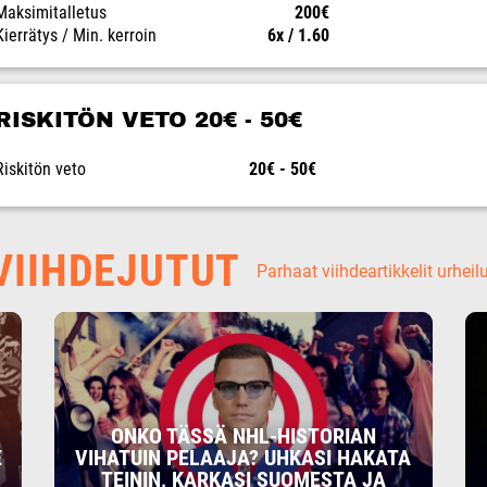
Maksimitalletus
200€
Kierrätys / Min. kerroin
6x / 1.60
RISKITÖN VETO 20€ - 50€
Riskitön veto
20€ - 50€
IIHDEJUTUT
Parhaat viihdeartikkelit urheil
ONKO TÄSSÄ NHL-HISTORIAN
E
VIHATUIN PELAAJA? UHKASI HAKATA
TEININ, KARKASI SUOMESTA JA