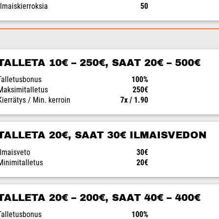
Ilmaiskierroksia
50
TALLETA 10€ – 250€, SAAT 20€ – 500€
Talletusbonus
100%
Maksimitalletus
250€
Kierrätys / Min. kerroin
7x / 1.90
TALLETA 20€, SAAT 30€ ILMAISVEDON
Ilmaisveto
30€
Minimitalletus
20€
TALLETA 20€ – 200€, SAAT 40€ – 400€
Talletusbonus
100%