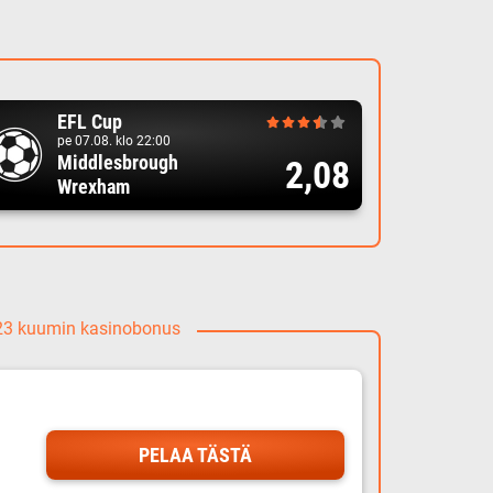
EFL Cup
pe 07.08. klo 22:00
Middlesbrough
2,08
Wrexham
023 kuumin kasinobonus
PELAA TÄSTÄ