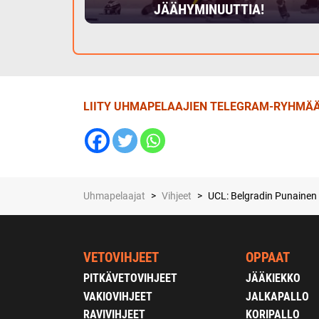
JÄÄHYMINUUTTIA!
LIITY UHMAPELAAJIEN TELEGRAM-RYHMÄÄ
Uhmapelaajat
>
Vihjeet
>
UCL: Belgradin Punainen t
VETOVIHJEET
OPPAAT
PITKÄVETOVIHJEET
JÄÄKIEKKO
VAKIOVIHJEET
JALKAPALLO
RAVIVIHJEET
KORIPALLO