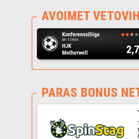
AVOIMET VETOVI
Konferenssiliiga
8h 11min
HJK
2,
Motherwell
PARAS BONUS NE