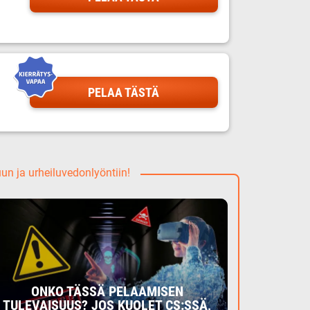
PELAA TÄSTÄ
uun ja urheiluvedonlyöntiin!
ONKO TÄSSÄ PELAAMISEN
TULEVAISUUS? JOS KUOLET CS:SSÄ,