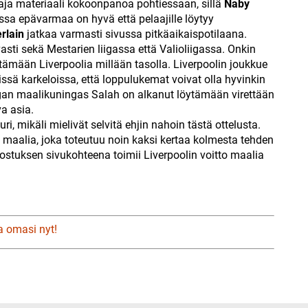
aaja materiaali kokoonpanoa pohtiessaan, sillä
Naby
sa epävarmaa on hyvä että pelaajille löytyy
rlain
jatkaa varmasti sivussa pitkäaikaispotilaana.
asti sekä Mestarien liigassa että Valioliigassa. Onkin
ättämään Liverpoolia millään tasolla. Liverpoolin joukkue
sä karkeloissa, että loppulukemat voivat olla hyvinkin
igan maalikuningas Salah on alkanut löytämään virettään
a asia.
ri, mikäli mielivät selvitä ehjin nahoin tästä ottelusta.
5 maalia, joka toteutuu noin kaksi kertaa kolmesta tehden
stuksen sivukohteena toimii Liverpoolin voitto maalia
a omasi nyt!