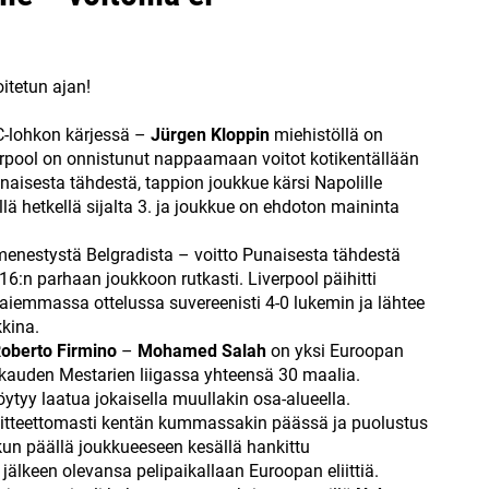
oitetun ajan!
 C-lohkon kärjessä –
Jürgen Kloppin
miehistöllä on
verpool on onnistunut nappaamaan voitot kotikentällään
aisesta tähdestä, tappion joukkue kärsi Napolille
ällä hetkellä sijalta 3. ja joukkue on ehdoton maininta
menestystä Belgradista – voitto Punaisesta tähdestä
6:n parhaan joukkoon rutkasti. Liverpool päihitti
 aiemmassa ottelussa suvereenisti 4-0 lukemin ja lähtee
kina.
oberto Firmino
–
Mohamed Salah
on yksi Euroopan
e kauden Mestarien liigassa yhteensä 30 maalia.
ytyy laatua jokaisella muullakin osa-alueella.
moitteettomasti kentän kummassakin päässä ja puolustus
kun päällä joukkueeseen kesällä hankittu
jälkeen olevansa pelipaikallaan Euroopan eliittiä.