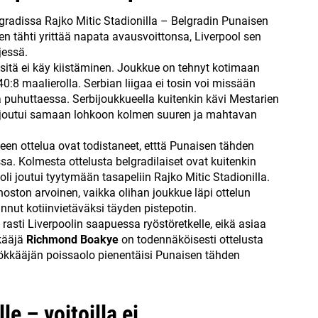
lgradissa Rajko Mitic Stadionilla – Belgradin Punaisen
nen tähti yrittää napata avausvoittonsa, Liverpool sen
jessä.
sitä ei käy kiistäminen. Joukkue on tehnyt kotimaan
40:8 maalierolla. Serbian liigaa ei tosin voi missään
 puhuttaessa. Serbijoukkueella kuitenkin kävi Mestarien
 se joutui samaan lohkoon kolmen suuren ja mahtavan
en ottelua ovat todistaneet, etttä Punaisen tähden
a. Kolmesta ottelusta belgradilaiset ovat kuitenkin
i joutui tyytymään tasapeliin Rajko Mitic Stadionilla.
nnoston arvoinen, vaikka olihan joukkue läpi ottelun
nnut kotiinvietäväksi täyden pistepotin.
rasti Liverpoolin saapuessa ryöstöretkelle, eikä asiaa
kääjä
Richmond Boakye
on todennäköisesti ottelusta
kkääjän poissaolo pienentäisi Punaisen tähden
le – voitoilla ei