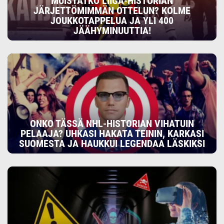
MUISTATKO LIIGA-HISTORIAN
JÄRJETTÖMIMMÄN OTTELUN? KOLME
JOUKKOTAPPELUA JA YLI 400
JÄÄHYMINUUTTIA!
ONKO TÄSSÄ NHL-HISTORIAN VIHATUIN
PELAAJA? UHKASI HAKATA TEININ, KARKASI
SUOMESTA JA HAUKKUI LEGENDAA LÄSKIKSI