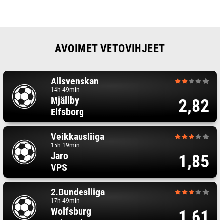
AVOIMET VETOVIHJEET
Allsvenskan
14h 49min
Mjällby
2,82
Elfsborg
Veikkausliiga
15h 19min
Jaro
1,85
VPS
2.Bundesliiga
17h 49min
Wolfsburg
1,61