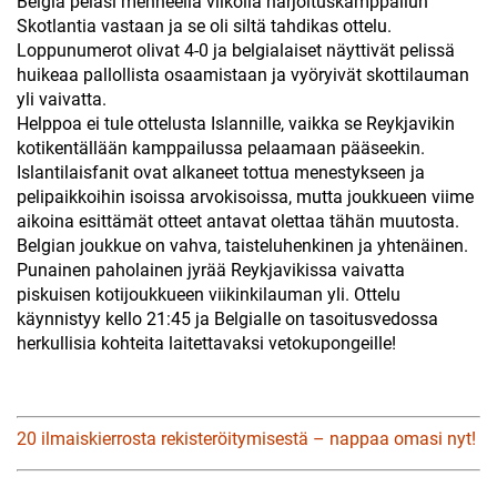
Belgia pelasi menneellä viikolla harjoituskamppailun
Skotlantia vastaan ja se oli siltä tahdikas ottelu.
Loppunumerot olivat 4-0 ja belgialaiset näyttivät pelissä
huikeaa pallollista osaamistaan ja vyöryivät skottilauman
yli vaivatta.
Helppoa ei tule ottelusta Islannille, vaikka se Reykjavikin
kotikentällään kamppailussa pelaamaan pääseekin.
Islantilaisfanit ovat alkaneet tottua menestykseen ja
pelipaikkoihin isoissa arvokisoissa, mutta joukkueen viime
aikoina esittämät otteet antavat olettaa tähän muutosta.
Belgian joukkue on vahva, taisteluhenkinen ja yhtenäinen.
Punainen paholainen jyrää Reykjavikissa vaivatta
piskuisen kotijoukkueen viikinkilauman yli. Ottelu
käynnistyy kello 21:45 ja Belgialle on tasoitusvedossa
herkullisia kohteita laitettavaksi vetokupongeille!
20 ilmaiskierrosta rekisteröitymisestä – nappaa omasi nyt!