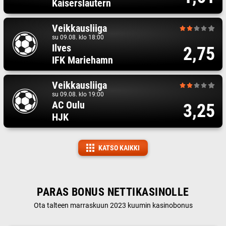
Kaiserslautern
Veikkausliiga
su 09.08. klo 18:00
Ilves
2,75
IFK Mariehamn
Veikkausliiga
su 09.08. klo 19:00
AC Oulu
3,25
HJK
KATSO KAIKKI
PARAS BONUS NETTIKASINOLLE
Ota talteen marraskuun 2023 kuumin kasinobonus