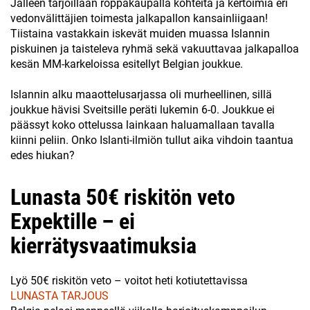
Jälleen tarjoillaan roppakaupalla kohteita ja kertoimia eri
vedonvälittäjien toimesta jalkapallon kansainliigaan!
Tiistaina vastakkain iskevät muiden muassa Islannin
piskuinen ja taisteleva ryhmä sekä vakuuttavaa jalkapalloa
kesän MM-karkeloissa esitellyt Belgian joukkue.
Islannin alku maaottelusarjassa oli murheellinen, sillä
joukkue hävisi Sveitsille peräti lukemin 6-0. Joukkue ei
päässyt koko ottelussa lainkaan haluamallaan tavalla
kiinni peliin. Onko Islanti-ilmiön tullut aika vihdoin taantua
edes hiukan?
Lunasta 50€ riskitön veto
Expektille – ei
kierrätysvaatimuksia
Lyö 50€ riskitön veto – voitot heti kotiutettavissa
LUNASTA TARJOUS