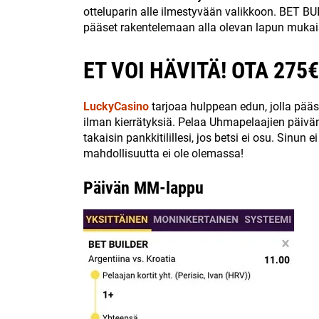
otteluparin alle ilmestyvään valikkoon. BET BU
pääset rakentelemaan alla olevan lapun mukai
ET VOI HÄVITÄ! OTA 275
LuckyCasino
tarjoaa hulppean edun, jolla pää
ilman kierrätyksiä. Pelaa Uhmapelaajien päiv
takaisin pankkitilillesi, jos betsi ei osu. Sinun 
mahdollisuutta ei ole olemassa!
Päivän MM-lappu