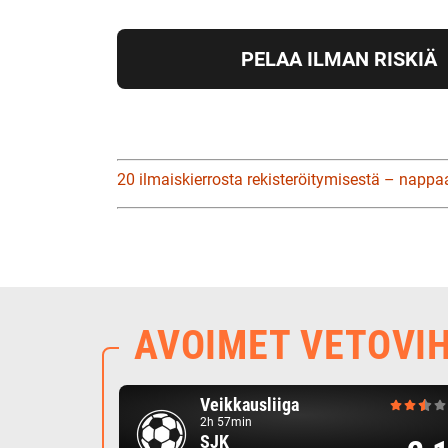
PELAA ILMAN RISKIÄ
20 ilmaiskierrosta rekisteröitymisestä – nappa
AVOIMET VETOVI
Veikkausliiga
2h 57min
SJK