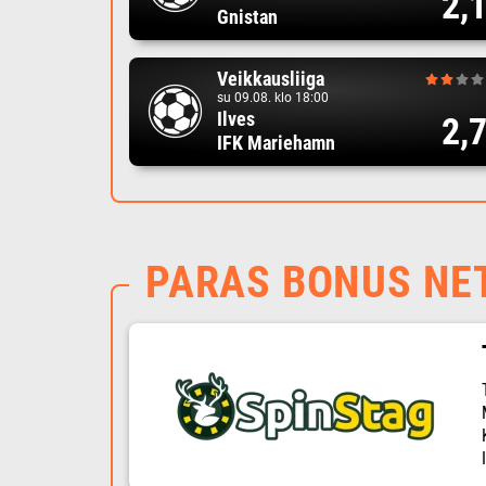
2,
Gnistan
Veikkausliiga
su 09.08. klo 18:00
Ilves
2,
IFK Mariehamn
PARAS BONUS NE