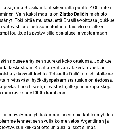
 se, mitä Brasilian tähtisikermältä puuttui? Oli miten
tuminen. Vain kaksi maalia on
Zlatko Dalićin
miehistö
stänyt. Toki pitää muistaa, että Brasilia-voitossa joukkue
in vahvasti puolustusorientoitunut taistelu on jälleen
sempi joukkue ja pystyy sillä osa-alueella vastaamaan
uskin nousee erityisen suureksi koko ottelussa. Joukkue
kautta keskustaan. Kroatian vahvaa alakertaa vastaan
olella ykkösvaihtoehto. Toisaalta Dalićin miehistölle ne
tta hirvittävästi hyökkäyspelaamista tuskin on tiedossa.
peeksi huolellisesti, ei vastustajalle juuri iskupaikkoja
 on maukas kohde tähän komboon!
jolla pystytään yhdistämään useampia kohteita yhden
 olemme tehneet sen avulla kolme vetoa Argentiinan ja
öytyy, kun klikkaat ottelun auki ja isket silmäsi