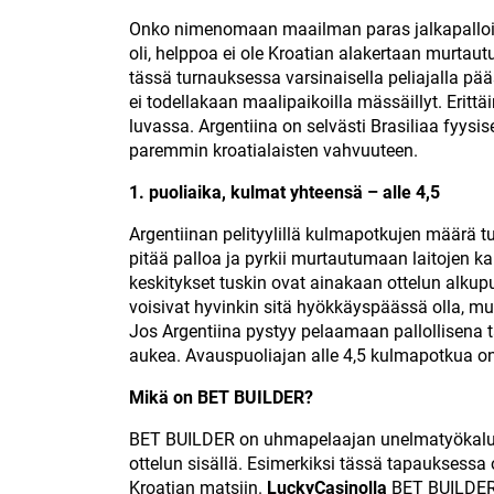
Onko nimenomaan maailman paras jalkapalloilija
oli, helppoa ei ole Kroatian alakertaan murtau
tässä turnauksessa varsinaisella peliajalla pää
ei todellakaan maalipaikoilla mässäillyt. Erittä
luvassa. Argentiina on selvästi Brasiliaa fyysi
paremmin kroatialaisten vahvuuteen.
1. puoliaika, kulmat yhteensä – alle 4,5
Argentiinan pelityylillä kulmapotkujen määrä t
pitää palloa ja pyrkii murtautumaan laitojen 
keskitykset tuskin ovat ainakaan ottelun alkupu
voisivat hyvinkin sitä hyökkäyspäässä olla, mu
Jos Argentiina pystyy pelaamaan pallollisena tar
aukea. Avauspuoliajan alle 4,5 kulmapotkua
Mikä on BET BUILDER?
BET BUILDER on uhmapelaajan unelmatyökalu, 
ottelun sisällä. Esimerkiksi tässä tapauksessa
Kroatian matsiin.
LuckyCasinolla
BET BUILDER l