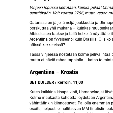
Vihjeen lopussa kerrotaan, kuinka pelaat Uhma
senttiäkään. Voit voittaa 275€, mutta vedon m
Qatarissa on jäljellä neljä joukkuetta ja Uhmap
porskuttaa yhä mukana – kuinkas muutenkaan! 
Albicelesten taakse ja tällä hetkellä näyttää eri
Argentiina on fyysisempi kuin Brasilia. Olisik
näissä kekkereissä?
Tässä vihjeessä nostetaan kolme pelivalintaa p
mutta et häviä rahaa tappiolla – katso toiminta
Argentiina – Kroatia
BET BUILDER / kerroin: 11,00
Kuten kaikkina kisapäivinä, Uhmapelaajat läv
Kolme maukasta kohdetta löydetään Argentiina
vähintäänkin kiinnostavat. Pallolla enemmän pe
osoitti, helposti ei hallitsevan MM-finalistin pak