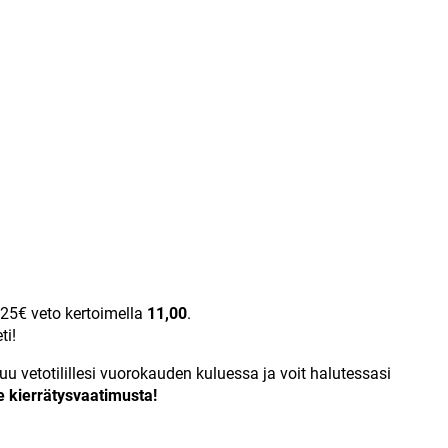
 25€ veto kertoimella
11,00
.
ti!
u vetotilillesi vuorokauden kuluessa ja voit halutessasi
e kierrätysvaatimusta!