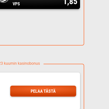
1,85
VPS
023 kuumin kasinobonus
PELAA TÄSTÄ