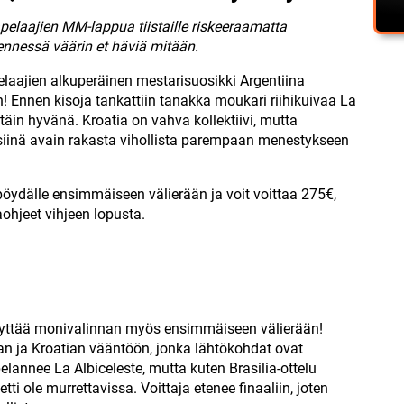
pelaajien MM-lappua tiistaille riskeeraamatta
ennessä väärin et häviä mitään.
elaajien alkuperäinen mestarisuosikki Argentiina
Ennen kisoja tankattiin tanakka moukari riihikuivaa La
ttäin hyvänä. Kroatia on vahva kollektiivi, mutta
o siinä avain rakasta vihollista parempaan menestykseen
öydälle ensimmäiseen välierään ja voit voittaa 275€,
ohjeet vihjeen lopusta.
äyttää monivalinnan myös ensimmäiseen välierään!
n ja Kroatian vääntöön, jonka lähtökohdat ovat
lannee La Albiceleste, mutta kuten Brasilia-ottelu
etti ole murrettavissa. Voittaja etenee finaaliin, joten