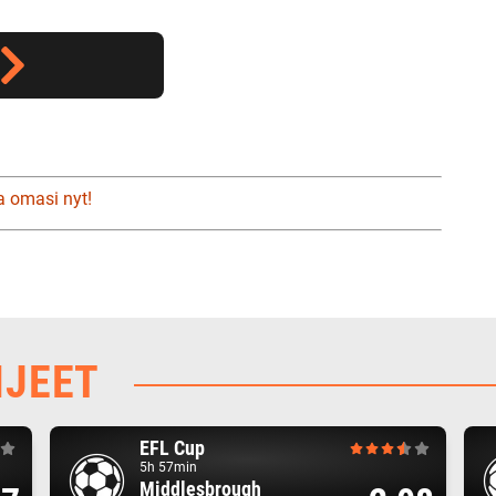
a omasi nyt!
HJEET
EFL Cup
5h 57min
Middlesbrough