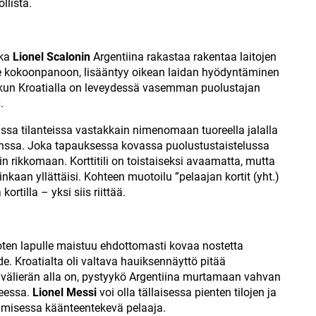
llista.
nka
Lionel Scalonin
Argentiina rakastaa rakentaa laitojen
 kokoonpanoon, lisääntyy oikean laidan hyödyntäminen
, kun Kroatialla on leveydessä vasemman puolustajan
ć
.
seissa tilanteissa vastakkain nimenomaan tuoreella jalalla
nssa. Joka tapauksessa kovassa puolustustaistelussa
n rikkomaan. Korttitili on toistaiseksi avaamatta, mutta
ainkaan yllättäisi. Kohteen muotoilu ”pelaajan kortit (yht.)
ortilla – yksi siis riittää.
, joten lapulle maistuu ehdottomasti kovaa nostetta
e. Kroatialta oli valtava hauiksennäyttö pitää
an välierän alla on, pystyykö Argentiina murtamaan vahvan
heessa.
Lionel Messi
voi olla tällaisessa pienten tilojen ja
amisessa käänteentekevä pelaaja.