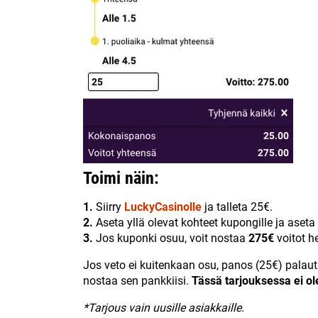
Toimi näin:
1.
Siirry
LuckyCasinolle
ja talleta 25€.
2.
Aseta yllä olevat kohteet kupongille ja aseta
3.
Jos kuponki osuu, voit nostaa
275€
voitot he
Jos veto ei kuitenkaan osu, panos (25€) palautu
nostaa sen pankkiisi.
Tässä tarjouksessa ei ol
*Tarjous vain uusille asiakkaille.