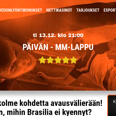
VEDONLYÖNTIBONUKSET
NETTIKASINOT
TARJOUKSET
ESPOR
ti 13.12. klo 21:00
PÄIVÄN - MM-LAPPU
olme kohdetta avausvälierään!
K
, mihin Brasilia ei kyennyt?