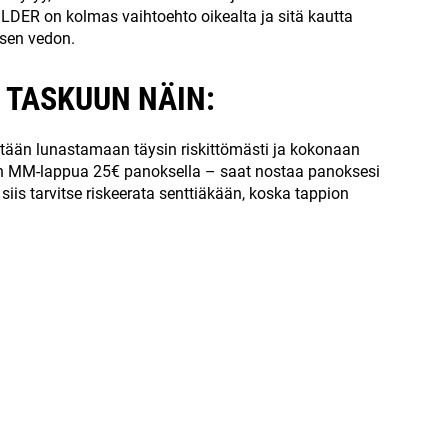
ILDER on kolmas vaihtoehto oikealta ja sitä kautta
sen vedon.
€ TASKUUN NÄIN:
stään lunastamaan täysin riskittömästi ja kokonaan
än MM-lappua 25€ panoksella – saat nostaa panoksesi
ei siis tarvitse riskeerata senttiäkään, koska tappion