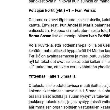
panokset ovat niin kovat kuin suinkin on mahdo
Pelaajan kortit (yht.) +1 – Ivan Perišić
Olemme saaneet läpi turnauksen katsella, kui
kautta. Erityisesti, kun
Ángel Di María
palannee
entisestään. Helppoa ei murtautumisesta tule
Borna Sosan
lisäksi monipuolinen
Ivan Periši
Voisi kuvitella, että Tottenham-palloilija on u
kehään mahdollisesti hyppäävää Di Marían ka
Perišić on avainasemassa ja mies joutuu väkisi
nyt lähtökohdat ovat sellaiset, ettei keltainen l
+1” tarkoittaa, että veto osuu vähintään yhdellä k
Yhteensä – alle 1,5 maalia
Ottelusta ei ole odotettavissa maali-iloittelua
kokonaiskertoimeen tuova alle 1,5 maalia -kohd
brasilialaiset nollilla ja suurin kysymys tulev
joukkuepuolustuksen, ja jos pystyy, missä vai
äärimmäisen organisoitujen vastustajien kaat