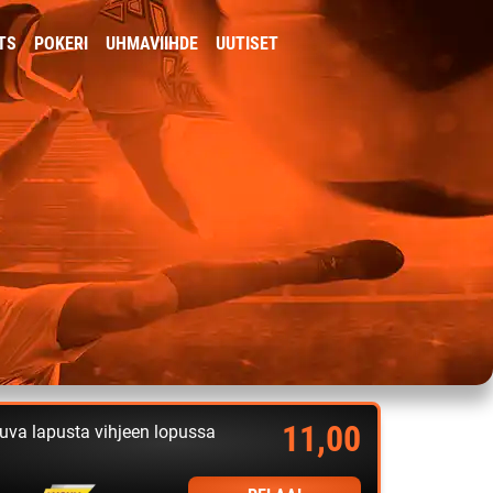
TS
POKERI
UHMAVIIHDE
UUTISET
11,00
uva lapusta vihjeen lopussa