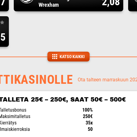
17
2,08
Wrexham
75
KATSO KAIKKI
TTIKASINOLLE
Ota talteen marraskuun 2
TALLETA 25€ – 250€, SAAT 50€ – 500€
Talletusbonus
100%
Maksimitalletus
250€
Kierrätys
35x
Ilmaiskierroksia
50