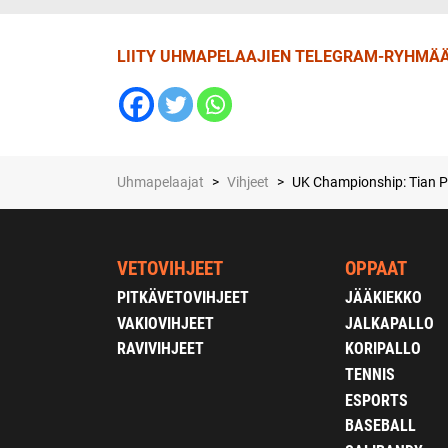
LIITY UHMAPELAAJIEN TELEGRAM-RYHMÄÄ
Uhmapelaajat
>
Vihjeet
>
UK Championship: Tian Pe
VETOVIHJEET
OPPAAT
PITKÄVETOVIHJEET
JÄÄKIEKKO
VAKIOVIHJEET
JALKAPALLO
RAVIVIHJEET
KORIPALLO
TENNIS
ESPORTS
BASEBALL