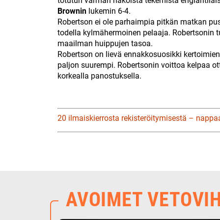
totutun varman näköistä tekemistä englantilais
Brownin
lukemin 6-4.
Robertson ei ole parhaimpia pitkän matkan pussi
todella kylmähermoinen pelaaja. Robertsonin t
maailman huippujen tasoa.
Robertson on lievä ennakkosuosikki kertoimien
paljon suurempi. Robertsonin voittoa kelpaa otta
korkealla panostuksella.
20 ilmaiskierrosta rekisteröitymisestä – nappa
AVOIMET VETOVI