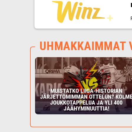
UHMAKKAIMMAT V
MUISTATKO LIIGA-HISTORIAN
JÄRJETTÖMIMMÄN OTTELUN? KOLM
JOUKKOTAPPELUA JA YLI 400
JÄÄHYMINUUTTIA!