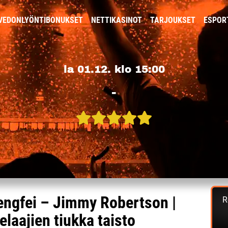
VEDONLYÖNTIBONUKSET
NETTIKASINOT
TARJOUKSET
ESPOR
la 01.12. klo 15:00
-
engfei – Jimmy Robertson |
R
laajien tiukka taisto