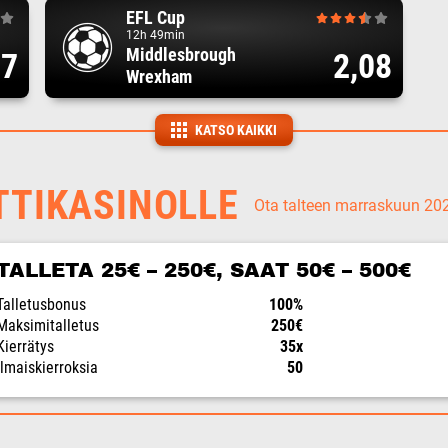
EFL Cup
12h 49min
Middlesbrough
17
2,08
Wrexham
KATSO KAIKKI
TTIKASINOLLE
Ota talteen marraskuun 2
TALLETA 25€ – 250€, SAAT 50€ – 500€
Talletusbonus
100%
Maksimitalletus
250€
Kierrätys
35x
Ilmaiskierroksia
50