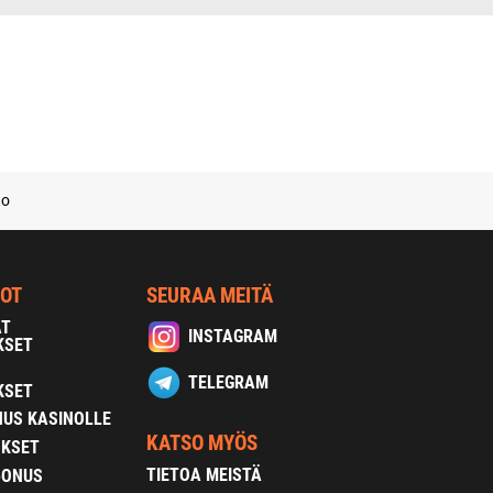
to
NOT
SEURAA MEITÄ
AT
INSTAGRAM
KSET
TELEGRAM
KSET
US KASINOLLE
KATSO MYÖS
OKSET
TIETOA MEISTÄ
BONUS